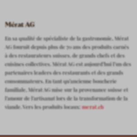
Mérat AG
En sa qualité de spécialiste de la gastronomie, Mérat
AG fournit depuis plus de 70 ans des produits carnés
à des restaurateurs suisses, de grands chefs et des
cuisines collectives. Mérat AG est aujourd’hui l’un des
partenaires leaders des restaurants et des grands
consommateurs. En tant qu’ancienne boucherie
familiale, Mérat AG mise sur la provenance suisse et
l’amour de l’artisanat lors de la transformation de la
viande. Vers les produits locaux:
merat.ch