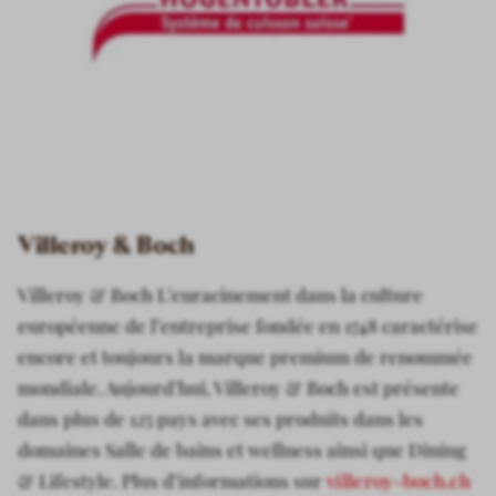
Villeroy & Boch
Villeroy & Boch L’enracinement dans la culture
européenne de l’entreprise fondée en 1748 caractérise
encore et toujours la marque premium de renommée
mondiale. Aujourd’hui, Villeroy & Boch est présente
dans plus de 125 pays avec ses produits dans les
domaines Salle de bains et wellness ainsi que Dining
& Lifestyle. Plus d’informations sur
villeroy-boch.ch