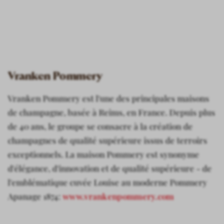
Vranken Pommery
Vranken Pommery est l'une des principales maisons
de champagne, basée à Reims, en France. Depuis plus
de 40 ans, le groupe se consacre à la création de
champagnes de qualité supérieure issus de terroirs
exceptionnels. La maison Pommery est synonyme
d'élégance, d'innovation et de qualité supérieure - de
l'emblématique cuvée Louise au moderne Pommery
Apanage 1874:
www.vrankenpommery.com