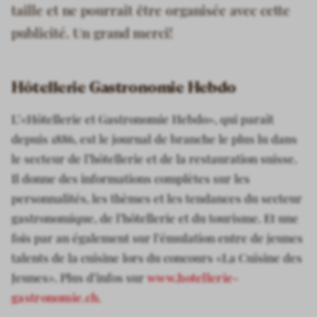
taille et ne pourrait être organisée avec cette
publicité. Un grand merci!
Hôtellerie Gastronomie Hebdo
L’«Hôtellerie et Gastronomie Hebdo», qui paraît
depuis 1886, est le journal de branche le plus lu dans
le secteur de l’hôtellerie et de la restauration suisse.
Il donne des informations complètes sur les
personnalités, les thèmes et les tendances du secteur
gastronomique, de l’hôtellerie et du tourisme. Et une
fois par an également sur l’émulation entre de jeunes
talents de la cuisine lors du concours «La Cuisine des
Jeunes». Plus d’infos sur
www.hotellerie-
gastronomie.ch.