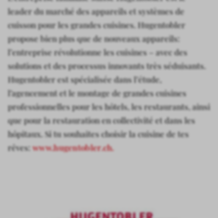
leader du marché des appareils et systèmes de
cuisson pour les grandes cuisines. Hugentobler
propose bien plus que de nouveaux appareils:
l’entreprise révolutionne les cuisines – avec des
solutions et des processus innovants très séduisants.
Hugentobler est spécialisée dans l’étude,
l’agencement et le montage de grandes cuisines
professionnelles pour les hôtels, les restaurants, ainsi
que pour la restauration en collectivité et dans les
hôpitaux. Si tu souhaites choisir la cuisine de tes
rêves:
www.hugentobler.ch.