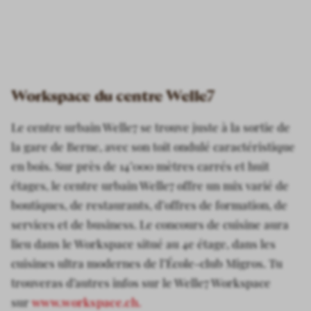
Workspace du centre Welle7
Le centre urbain Welle7 se trouve juste à la sortie de
la gare de Berne, avec son toit ondulé caractéristique
en bois. Sur près de 14’000 mètres carrés et huit
étages, le centre urbain Welle7 offre un mix varié de
boutiques, de restaurants, d’offres de formation, de
services et de business. Le concours de cuisine aura
lieu dans le Workspace situé au 4e étage, dans les
cuisines ultra modernes de l’École-club Migros. Tu
trouveras d’autres infos sur le Welle7 Workspace
sur
www.workspace.ch.