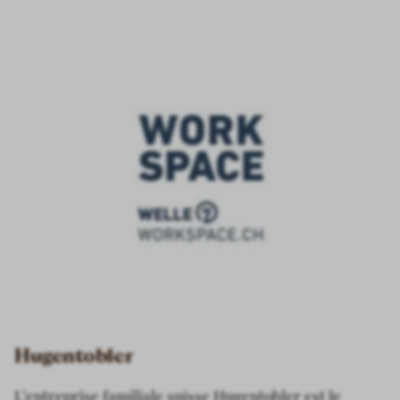
Hugentobler
L’entreprise familiale suisse Hugentobler est le