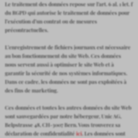
Le traitement des données repose sur l’art. 6 al. 1 let. f
du RGPD qui autorise le traitement de données pour
l’exécution d’un contrat ou de mesures
précontractuelles.
L’enregistrement de fichiers journaux est nécessaire
au bon fonctionnement du site Web. Ces données
nous servent aussi à optimiser le site Web et à
garantir la sécurité de nos systèmes informatiques.
Dans ce cadre, les données ne sont pas exploitées à
des fins de marketing.
Ces données et toutes les autres données du site Web
sont sauvegardées par notre hébergeur, Unic AG,
Belpstrasse 48, CH-3007 Bern. Vous trouverez sa
déclaration de confidentialité
ici
. Les données sont