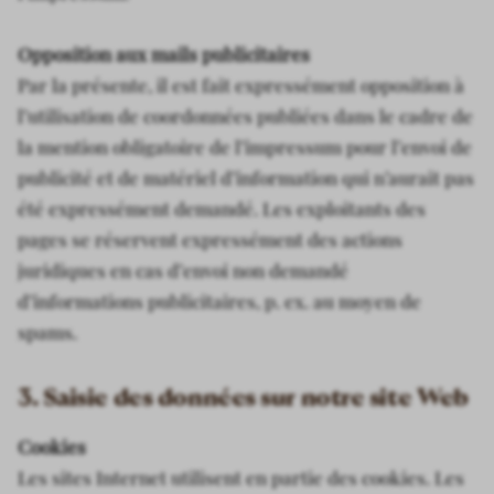
Opposition aux mails publicitaires
Par la présente, il est fait expressément opposition à
l’utilisation de coordonnées publiées dans le cadre de
la mention obligatoire de l’impressum pour l’envoi de
publicité et de matériel d’information qui n’aurait pas
été expressément demandé. Les exploitants des
pages se réservent expressément des actions
juridiques en cas d’envoi non demandé
d’informations publicitaires, p. ex. au moyen de
spams.
3. Saisie des données sur notre site Web
Cookies
Les sites Internet utilisent en partie des cookies. Les