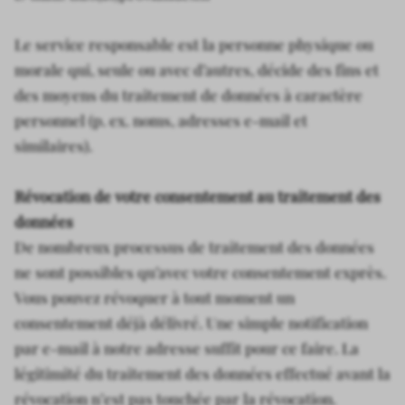
Le service responsable est la personne physique ou
morale qui, seule ou avec d’autres, décide des fins et
des moyens du traitement de données à caractère
personnel (p. ex. noms, adresses e-mail et
similaires).
Révocation de votre consentement au traitement des
données
De nombreux processus de traitement des données
ne sont possibles qu’avec votre consentement exprès.
Vous pouvez révoquer à tout moment un
consentement déjà délivré. Une simple notification
par e-mail à notre adresse suffit pour ce faire. La
légitimité du traitement des données effectué avant la
révocation n’est pas touchée par la révocation.