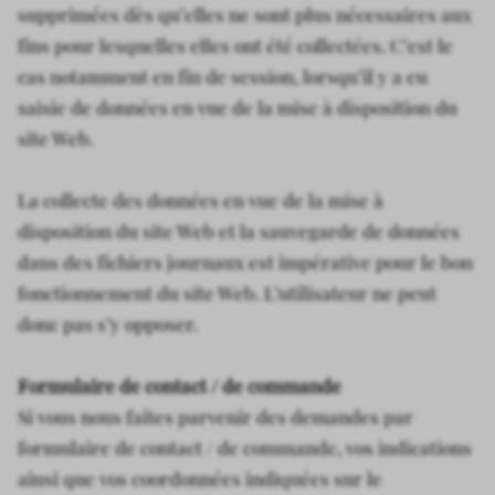
supprimées dès qu’elles ne sont plus nécessaires aux
fins pour lesquelles elles ont été collectées. C’est le
cas notamment en fin de session, lorsqu’il y a eu
saisie de données en vue de la mise à disposition du
site Web.
La collecte des données en vue de la mise à
disposition du site Web et la sauvegarde de données
dans des fichiers journaux est impérative pour le bon
fonctionnement du site Web. L’utilisateur ne peut
donc pas s’y opposer.
Formulaire de contact / de commande
Si vous nous faites parvenir des demandes par
formulaire de contact / de commande, vos indications
ainsi que vos coordonnées indiquées sur le