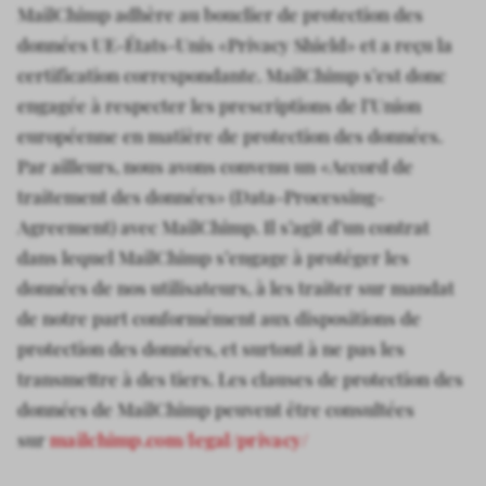
MailChimp adhère au bouclier de protection des
données UE-États-Unis «Privacy Shield» et a reçu la
certification correspondante. MailChimp s’est donc
engagée à respecter les prescriptions de l’Union
européenne en matière de protection des données.
Par ailleurs, nous avons convenu un «Accord de
traitement des données» (Data-Processing-
Agreement) avec MailChimp. Il s’agit d’un contrat
dans lequel MailChimp s’engage à protéger les
données de nos utilisateurs, à les traiter sur mandat
de notre part conformément aux dispositions de
protection des données, et surtout à ne pas les
transmettre à des tiers. Les clauses de protection des
données de MailChimp peuvent être consultées
sur
mailchimp.com/legal/privacy/