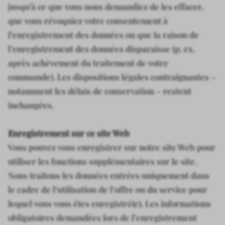
jusqu’à ce que vous nous demandiez de les effacer,
que vous révoquiez votre consentement à
l’enregistrement des données ou que la raison de
l’enregistrement des données disparaisse (p. ex.
après achèvement du traitement de votre
commande). Les dispositions légales contraignantes –
notamment les délais de conservation – restent
inchangées.
Enregistrement sur ce site Web
Vous pouvez vous enregistrer sur notre site Web pour
utiliser les fonctions supplémentaires sur le site.
Nous traitons les données entrées uniquement dans
le cadre de l’utilisation de l’offre ou du service pour
lequel vous vous êtes enregistré(e). Les informations
obligatoires demandées lors de l’enregistrement