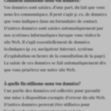
Comment saisissons-nous vos données?
Vos données sont saisies, d’une part, du fait que vous
nous les communiquez. Il peut s’agir p. ex. de données
que vous indiquez dans un formulaire de contact.
D’autres données sont saisies automatiquement par
nos systèmes informatiques lorsque vous visitez le
site Web. Il s’agit essentiellement de données
techniques (p. ex. navigateur Internet, système
d’exploitation ou heure de la consultation de la page).
La saisie de ces données se fait automatiquement dès
que vous pénétrez sur notre site Web.
À quelle fin utilisons-nous vos données?
Une partie des données est collectée pour garantir
une mise à disposition exempte d’erreur du site Web.
D’autres données peuvent être utilisées pour