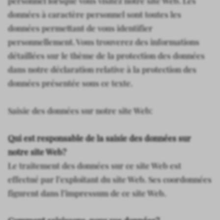
personnel lorsque vous visitez notre site Web. Les
données à caractère personnel sont toutes les
données permettant de vous identifier
personnellement. Vous trouverez des informations
détaillées sur le thème de la protection des données
dans notre déclaration relative à la protection des
données présentée sous ce texte.
Saisie des données sur notre site Web:
Qui est responsable de la saisie des données sur
notre site Web?
Le traitement des données sur ce site Web est
effectué par l’exploitant du site Web. Ses coordonnées
figurent dans l’impressum de ce site Web.