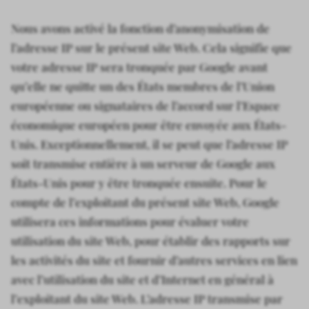
Nous avons activé la fonction d’anonymisation de
l’adresse IP sur le présent site Web. Cela signifie que
votre adresse IP sera tronquée par Google avant
qu’elle ne quitte un des États membres de l’Union
européenne ou signataires de l’accord sur l’Espace
économique européen pour être envoyée aux États-
Unis. Exceptionnellement, il se peut que l’adresse IP
soit transmise entière à un serveur de Google aux
États-Unis pour y être tronquée ensuite. Pour le
compte de l’exploitant du présent site Web, Google
utilisera ces informations pour évaluer votre
utilisation du site Web, pour établir des rapports sur
les activités du site et fournir d’autres services en lien
avec l’utilisation du site et d’Internet en général à
l’exploitant du site Web. L’adresse IP transmise par