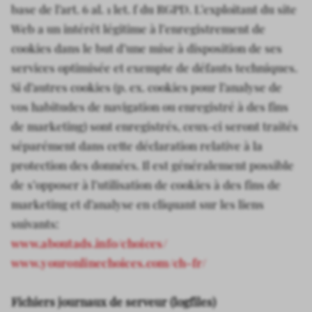
base de l’art. 6 al. 1 let. f du RGPD. L’exploitant du site
Web a un intérêt légitime à l’enregistrement de
cookies dans le but d’une mise à disposition de ses
services optimisée et exempte de défauts techniques.
Si d’autres cookies (p. ex. cookies pour l’analyse de
vos habitudes de navigation ou enregistré à des fins
de marketing) sont enregistrés, ceux-ci seront traités
séparément dans cette déclaration relative à la
protection des données. Il est généralement possible
de s’opposer à l’utilisation de cookies à des fins de
marketing et d’analyse en cliquant sur les liens
suivants:
www.aboutads.info/choices/
www.youronlinechoices.com/ch-fr/
Fichiers journaux de serveur (logfiles)