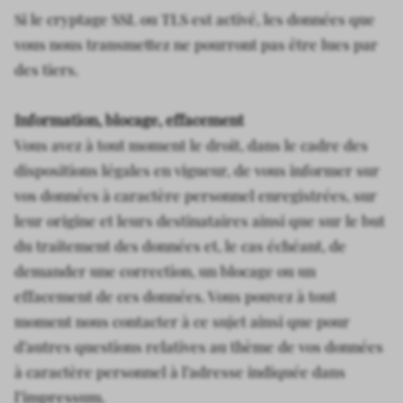
Si le cryptage SSL ou TLS est activé, les données que
vous nous transmettez ne pourront pas être lues par
des tiers.
Information, blocage, effacement
Vous avez à tout moment le droit, dans le cadre des
dispositions légales en vigueur, de vous informer sur
vos données à caractère personnel enregistrées, sur
leur origine et leurs destinataires ainsi que sur le but
du traitement des données et, le cas échéant, de
demander une correction, un blocage ou un
effacement de ces données. Vous pouvez à tout
moment nous contacter à ce sujet ainsi que pour
d’autres questions relatives au thème de vos données
à caractère personnel à l’adresse indiquée dans
l’impressum.