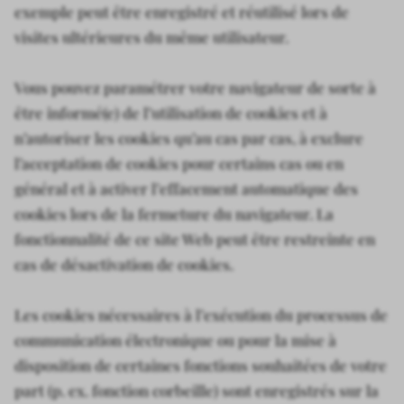
exemple peut être enregistré et réutilisé lors de
visites ultérieures du même utilisateur.
Vous pouvez paramétrer votre navigateur de sorte à
être informé(e) de l’utilisation de cookies et à
n’autoriser les cookies qu’au cas par cas, à exclure
l’acceptation de cookies pour certains cas ou en
général et à activer l’effacement automatique des
cookies lors de la fermeture du navigateur. La
fonctionnalité de ce site Web peut être restreinte en
cas de désactivation de cookies.
Les cookies nécessaires à l’exécution du processus de
communication électronique ou pour la mise à
disposition de certaines fonctions souhaitées de votre
part (p. ex. fonction corbeille) sont enregistrés sur la