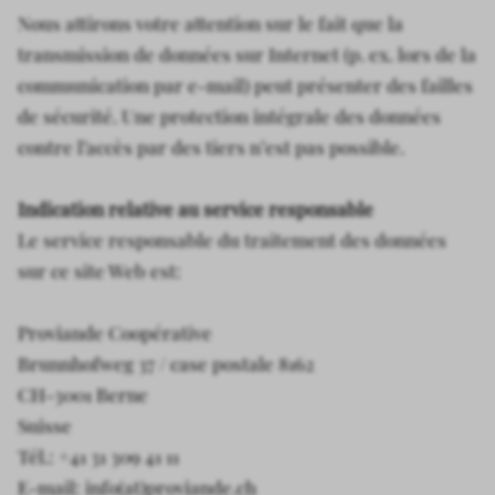
Nous attirons votre attention sur le fait que la
transmission de données sur Internet (p. ex. lors de la
communication par e-mail) peut présenter des failles
de sécurité. Une protection intégrale des données
contre l’accès par des tiers n’est pas possible.
Indication relative au service responsable
Le service responsable du traitement des données
sur ce site Web est:
Proviande Coopérative
Brunnhofweg 37 / case postale 8162
CH-3001 Berne
Suisse
Tél.: +41 31 309 41 11
E-mail: info(at)proviande.ch