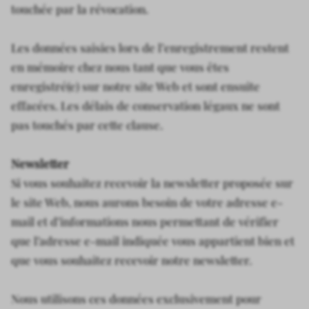
touchée par la révocation.
Les données saisies lors de l’enregistrement restent
en mémoire chez nous tant que vous êtes
enregistré(e) sur notre site Web et sont ensuite
effacées. Les délais de conservation légaux ne sont
pas touchés par cette clause.
Newsletter
Si vous souhaitez recevoir la newsletter proposée sur
le site Web, nous aurons besoin de votre adresse e-
mail et d’informations nous permettant de vérifier
que l’adresse e-mail indiquée vous appartient bien et
que vous souhaitez recevoir notre newsletter.
Nous utilisons ces données exclusivement pour