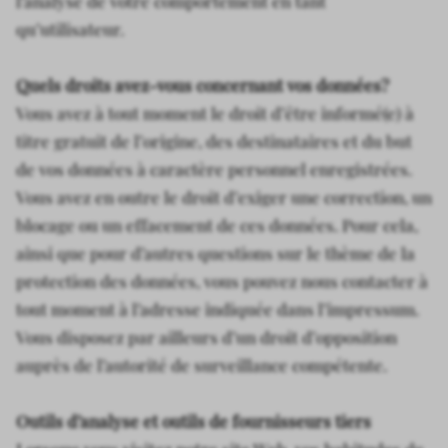
l’analyse de votre comportement en tant
qu’utilisateur.
Quels droits avez-vous concernant vos données?
Vous avez à tout moment le droit d’être informé(e) à
titre gratuit de l’origine, des destinataires et du but
de vos données à caractère personnel enregistrées.
Vous avez en outre le droit d’exiger une correction, un
blocage ou un effacement de ces données. Pour cela,
ainsi que pour d’autres questions sur le thème de la
protection des données, vous pouvez nous contacter à
tout moment à l’adresse indiquée dans l’impressum.
Vous disposez par ailleurs d’un droit d’opposition
auprès de l’autorité de surveillance compétente.
Outils d’analyse et outils de fournisseurs tiers