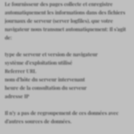
Le fournisseur des pages collecte et enregistre
automatiquement les informations dans des fichiers
journaux de serveur (server logfiles), que votre
navigateur nous transmet automatiquement: Il s’agit
de:
type de serveur et version de navigateur
système d’exploitation utilisé
Referrer URL
nom d’hôte du serveur intervenant
heure de la consultation du serveur
adresse IP
Il n’y a pas de regroupement de ces données avec
d’autres sources de données.