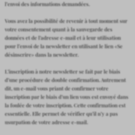
l’envoi des informations demandées.
Vous avez la possibilité de revenir à tout moment sur
votre consentement quant à la sauvegarde des
données et de l’adresse e-mail et à leur utilisation
pour l’envoi de la newsletter en utilisant le lien «Se
désinscrire» dans la newsletter.
L’inscription à notre newsletter se fait par le biais
d’une procédure de double confirmation. Autrement
dit, un e-mail vous priant de confirmer votre
inscription par le biais d’un lien vous est envoyé dans
la foulée de votre inscription. Cette confirmation est
essentielle. Elle permet de vérifier qu’il n’y a pas
usurpation de votre adresse e-mail.