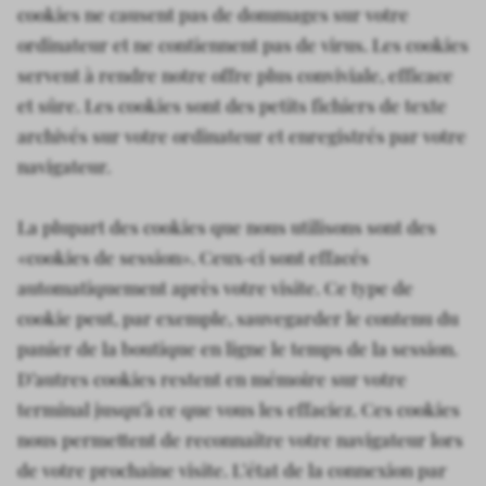
cookies ne causent pas de dommages sur votre
ordinateur et ne contiennent pas de virus. Les cookies
servent à rendre notre offre plus conviviale, efficace
et sûre. Les cookies sont des petits fichiers de texte
archivés sur votre ordinateur et enregistrés par votre
navigateur.
La plupart des cookies que nous utilisons sont des
«cookies de session». Ceux-ci sont effacés
automatiquement après votre visite. Ce type de
cookie peut, par exemple, sauvegarder le contenu du
panier de la boutique en ligne le temps de la session.
D’autres cookies restent en mémoire sur votre
terminal jusqu’à ce que vous les effaciez. Ces cookies
nous permettent de reconnaître votre navigateur lors
de votre prochaine visite. L’état de la connexion par