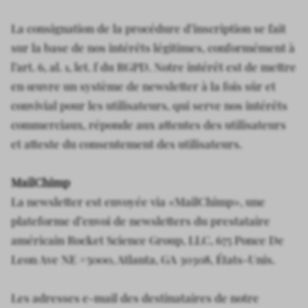
La consignation de la procédure d’inscription se fait
sur la base de nos intérêts légitimes, conformément à
l’art. 6, al. 1, let. f du RGPD. Notre intérêt est de mettre
en œuvre un système de newsletter à la fois sûr et
convivial pour les utilisateurs, qui serve nos intérêts
commerciaux, réponde aux attentes des utilisateurs
et atteste du consentement des utilisateurs.
MailChimp
La newsletter est envoyée via «MailChimp», une
plateforme d’envoi de newsletters du prestataire
américain Rocket Science Group, LLC, 675 Ponce De
Leon Ave NE #5000, Atlanta, GA 30308, États-Unis.
Les adresses e-mail des destinataires de notre