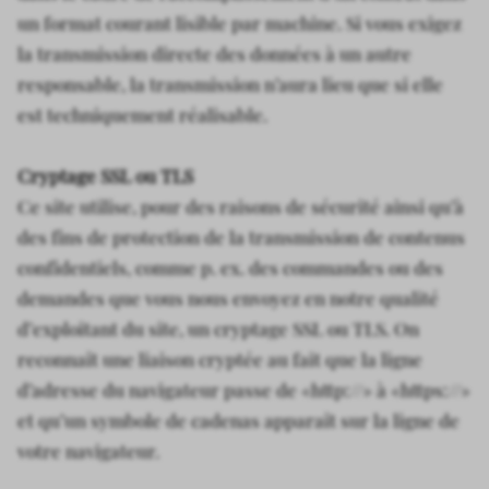
un format courant lisible par machine. Si vous exigez
la transmission directe des données à un autre
responsable, la transmission n’aura lieu que si elle
est techniquement réalisable.
Cryptage SSL ou TLS
Ce site utilise, pour des raisons de sécurité ainsi qu’à
des fins de protection de la transmission de contenus
confidentiels, comme p. ex. des commandes ou des
demandes que vous nous envoyez en notre qualité
d’exploitant du site, un cryptage SSL ou TLS. On
reconnaît une liaison cryptée au fait que la ligne
d’adresse du navigateur passe de «http://» à «https://»
et qu’un symbole de cadenas apparaît sur la ligne de
votre navigateur.