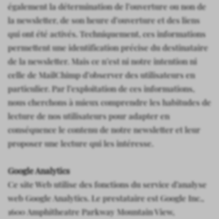
également la détermination de l’ouverture ou non de
la newsletter, de son heure d’ouverture et des liens
qui ont été activés. Techniquement, ces informations
permettent une identification précise du destinataire
de la newsletter. Mais ce n’est ni notre intention ni
celle de MailChimp d’observer des utilisateurs en
particulier. Par l’exploitation de ces informations,
nous cherchons à mieux comprendre les habitudes de
lecture de nos utilisateurs pour adapter en
conséquence le contenu de notre newsletter et leur
proposer une lecture qui les intéresse.
Google Analytics
Ce site Web utilise des fonctions du service d’analyse
web Google Analytics. Le prestataire est Google Inc.,
1600 Amphitheatre Parkway Mountain View,