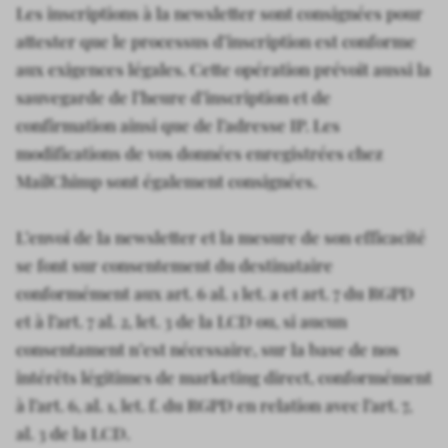
Les inscriptions à la newsletter sont consignées pour
attester que le processus d’inscription est conforme
aux exigences légales. Cette opération prévoit aussi la
sauvegarde de l’heure d’inscription et de
confirmation ainsi que de l’adresse IP. Les
modifications de vos données enregistrées chez
MailChimp sont également consignées.
L’envoi de la newsletter et la mesure de son efficacité
se font sur consentement du destinataire
conformément aux art. 6 al. 1 let. a et art. 7 du RGPD
et à l’art. 7 al. 2, let. 3 de la LCD ou, si aucun
consentament n’est nécessaire, sur la base de nos
intérêts légitimes de marketing direct, conformément
à l’art. 6, al. 1, let. f. du RGPD en relation avec l’art. 7,
al. 3 de la LCD.