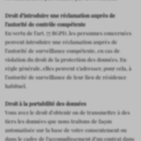
Droit d’introduire une réclamation auprès de
l’autorité de contrôle compétente
En vertu de l’art. 77 RGPD, les personnes concernées
peuvent introduire une réclamation auprès de
l’autorité de surveillance compétente, en cas de
violation du droit de la protection des données. En
règle générale, elles peuvent s’adresser, pour cela, à
l’autorité de surveillance de leur lieu de résidence
habituel.
Droit à la portabilité des données
Vous avez le droit d’obtenir ou de transmettre à des
tiers les données que nous traitons de façon
automatisée sur la base de votre consentement ou
dans le cadre de l’accomplissement d’un contrat dans