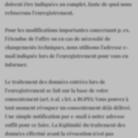
doivent être indiquées au complet, faute de quoi nous
refuserons l’enregistrement.
Pour les modifications importantes concernant p. ex.
l’étendue de l’offre ou en cas de nécessité de
changements techniques, nous utilisons l’adresse e-
mail indiquée lors de l’enregistrement pour vous en
informer.
Le traitement des données entrées lors de
l’enregistrement se fait sur la base de votre
consentement (art. 6 al. 1 let. a RGPD). Vous pouvez à
tout moment révoquer un consentement déjà délivré.
Une simple notification par e-mail à notre adresse
suffit pour ce faire. La légitimité du traitement des
données effectué avant la révocation n’est pas