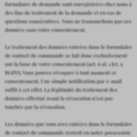
formulaire de demande sont enregistrées chez nous à
des fins de traitement de la demande et en cas de
questions consécutives. Nous ne transmettons pas ces
données sans votre consentement.
Le traitement des données entrées dans le formulaire
de contact/de commande se fait donc exclusivement
sur la base de votre consentement (art. 6 al. 1 let. a
RGPD). Vous pouvez révoquer à tout moment ce
consentement. Une simple notification par e-mail
suffit à cet effet. La légitimité du traitement des
données effectué avant la révocation n’est pas
touchée par la révocation.
Les données que vous avez entrées dans le formulaire
de contact/de commande restent en notre possession