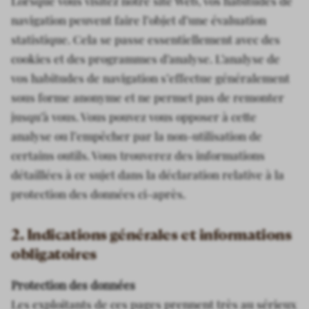
Lorsque vous visitez notre site Web, vos habitudes de
navigation peuvent faire l’objet d’une évaluation
statistique. Cela se passe essentiellement avec des
cookies et des programmes d’analyse. L’analyse de
vos habitudes de navigation s’effectue généralement
sous forme anonyme et ne permet pas de remonter
jusqu’à vous. Vous pouvez vous opposer à cette
analyse ou l’empêcher par la non-utilisation de
certains outils. Vous trouverez des informations
détaillées à ce sujet dans la déclaration relative à la
protection des données ci-après.
2. Indications générales et informations
obligatoires
Protection des données
Les exploitants de ces pages prennent très au sérieux