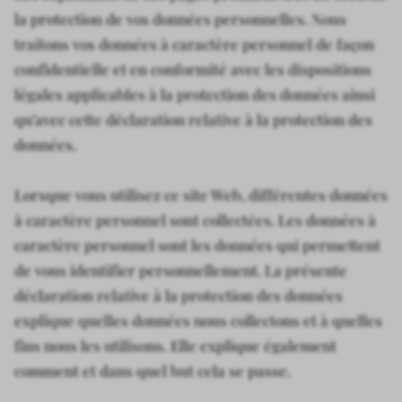
la protection de vos données personnelles. Nous
traitons vos données à caractère personnel de façon
confidentielle et en conformité avec les dispositions
légales applicables à la protection des données ainsi
qu’avec cette déclaration relative à la protection des
données.
Lorsque vous utilisez ce site Web, différentes données
à caractère personnel sont collectées. Les données à
caractère personnel sont les données qui permettent
de vous identifier personnellement. La présente
déclaration relative à la protection des données
explique quelles données nous collectons et à quelles
fins nous les utilisons. Elle explique également
comment et dans quel but cela se passe.