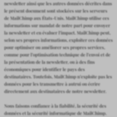
newsletter ainsi que les autres données décrites dans
le présent document sont stockées sur les serveurs
de MailChimp aux États-Unis. MailChimp utilise ces
informations sur mandat de notre part pour envoyer
la newsletter et en évaluer l’impact. MailChimp peut,
selon ses propres informations, exploiter ces données
pour optimiser ou améliorer ses propres services,
comme pour l’optimisation technique de l’envoi et de
la présentation de la newsletter, ou à des fins
économiques pour identifier le pays des
destinataires. Toutefois, MailChimp n’exploite pas les
données pour les transmettre à autrui ou écrire
directement aux destinataires de notre newsletter.
Nous faisons confiance à la fiabilité, la sécurité des
données et la sécurité informatique de MailChimp.