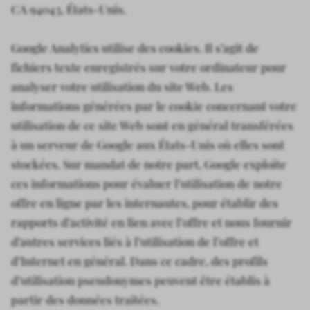
CA 94043, États-Unis.
Google Analytics utilise des cookies. Il s’agit de
fichiers texte enregistrés sur votre ordinateur pour
analyser votre utilisation du site Web. Les
informations générées par le cookie concernant votre
utilisation de ce site Web sont en général transférées
à un serveur de Google aux États-Unis où elles sont
stockées. Sur mandat de notre part, Google exploite
ces informations pour évaluer l’utilisation de notre
offre en ligne par les internautes, pour établir des
rapports d’activité en lien avec l’offre et nous fournir
d’autres services liés à l’utilisation de l’offre et
d’Internet en général. Dans ce cadre, des profils
d’utilisation pseudonymes peuvent être établis à
partir des données traitées.