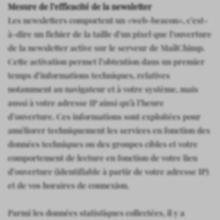
Mesure de l’efficacité de la newsletter
Les newsletters comportent un «web-beacon», c’est-
à-dire un fichier de la taille d’un pixel que l’ouverture
de la newsletter active sur le serveur de MailChimp.
Cette activation permet l’obtention dans un premier
temps d’informations techniques, relatives
notamment au navigateur et à votre système, mais
aussi à votre adresse IP ainsi qu’à l’heure
d’ouverture. Ces informations sont exploitées pour
améliorer techniquement les services en fonction des
données techniques ou des groupes cibles et votre
comportement de lecture en fonction de votre lieu
d’ouverture (identifiable à partir de votre adresse IP)
et de vos horaires de connexion.
Parmi les données statistiques collectées, il y a