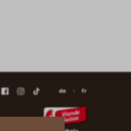
de
fr
ube
Facebook
Instagram
Instagram