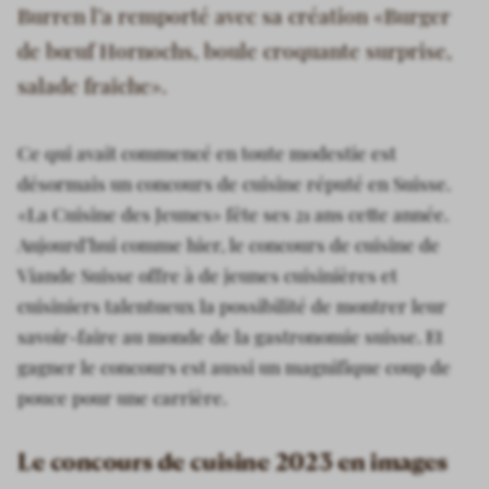
Burren l’a remporté avec sa création «Burger
de bœuf Hornochs, boule croquante surprise,
salade fraîche».
Ce qui avait commencé en toute modestie est
désormais un concours de cuisine réputé en Suisse.
«La Cuisine des Jeunes» fête ses 21 ans cette année.
Aujourd’hui comme hier, le concours de cuisine de
Viande Suisse offre à de jeunes cuisinières et
cuisiniers talentueux la possibilité de montrer leur
savoir-faire au monde de la gastronomie suisse. Et
gagner le concours est aussi un magnifique coup de
pouce pour une carrière.
Le concours de cuisine 2023 en images