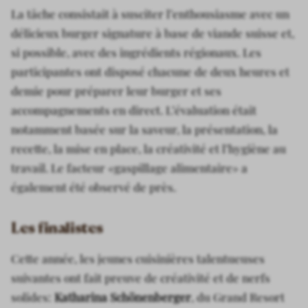
La tâche consistait à susciter l’enthousiasme avec un
délicieux burger signature à base de viande suisse et,
si possible, avec des ingrédients régionaux.
Les
participantes ont disposé chacune de deux heures et
demie pour préparer leur burger et ses
accompagnements en direct.
L’évaluation était
notamment basée sur la saveur, la présentation, la
recette, la mise en place, la créativité et l’hygiène au
travail. Le facteur «gaspillage alimentaire» a
également été observé de près.
Les finalistes
Cette année, les jeunes cuisinières talentueuses
suivantes ont fait preuve de créativité et de nerfs
solides:
Katharina Schönenberger
, du Grand Resort