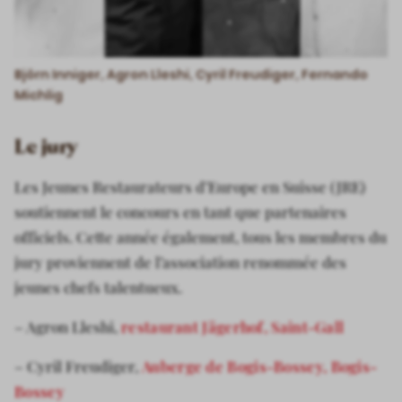
Björn Inniger, Agron Lleshi, Cyril Freudiger, Fernando
Michlig
Le jury
Les Jeunes Restaurateurs d’Europe en Suisse (JRE)
soutiennent le concours en tant que partenaires
officiels. Cette année également, tous les membres du
jury proviennent de l’association renommée des
jeunes chefs talentueux.
– Agron Lleshi,
restaurant Jägerhof, Saint-Gall
– Cyril Freudiger,
Auberge de Bogis-Bossey, Bogis-
Bossey