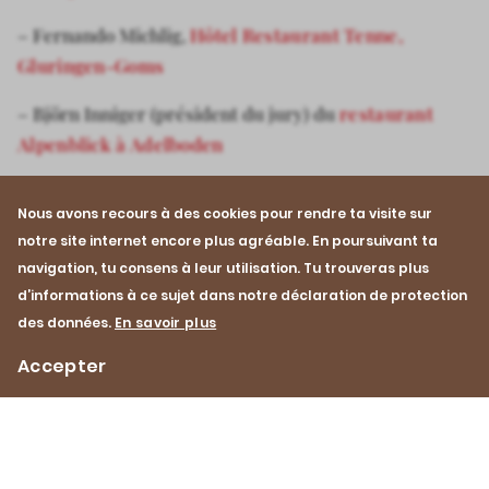
– Fernando Michlig,
Hôtel Restaurant Tenne,
Gluringen-Goms
– Björn Inniger (président du jury) du
restaurant
Alpenblick à Adelboden
Concours de cuisine 2024 – RESTEZ
Nous avons recours à des cookies pour rendre ta visite sur
CONNECTÉ-E-S!
notre site internet encore plus agréable. En poursuivant ta
navigation, tu consens à leur utilisation. Tu trouveras plus
En mai 2024, Viande Suisse sera à nouveau à la
d’informations à ce sujet dans notre déclaration de protection
recherche des jeunes cuisinières et cuisiniers suisses
des données.
En savoir plus
les plus talentueux. De plus amples informations
Accepter
suivront au cours du dernier trimestre de 2023 – ici,
sur
Instagram
et
Facebook
.