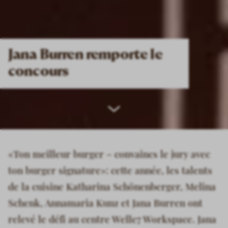
Jana Burren remporte le
concours
Scroll
down
«Ton meilleur burger – convaincs le jury avec
ton burger signature»: cette année, les talents
de la cuisine Katharina Schönenberger, Melina
Schenk, Annamaria Kunz et Jana Burren ont
relevé le défi au centre Welle7 Workspace. Jana