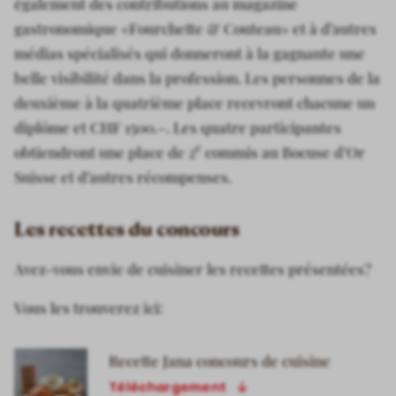
également des contributions au magazine
gastronomique «Fourchette & Couteau» et à d’autres
médias spécialisés qui donneront à la gagnante une
belle visibilité dans la profession. Les personnes de la
deuxième à la quatrième place recevront chacune un
diplôme et CHF 1500.–. Les quatre participantes
e
obtiendront une place de 2
commis au Bocuse d’Or
Suisse et d’autres récompenses.
Les recettes du concours
Avez-vous envie de cuisiner les recettes présentées?
Vous les trouverez ici:
Recette Jana concours de cuisine
Téléchargement