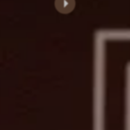
Lire
la
vidéo