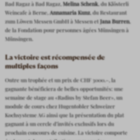
Bad Ragaz à Bad Ragaz,
Melina Schenk
, du Klösterli
Weincafe à Berne,
Annamaria Kunz
, du Restaurant
zum Löwen Messen GmbH à Messen et
Jana Burren
,
de la Fondation pour personnes âgées Münsingen à
Münsingen.
La victoire est récompensée de
multiples façons
Outre un trophée et un prix de CHF 3000.–, la
gagnante bénéficiera de belles opportunités: une
semaine de stage au «Radius by Stefan Beer», un
module de cours chez Hugentobler Schweizer
Kochsysteme AG ainsi que la présentation du plat
gagnant à un cercle d’invités exclusifs lors du
prochain concours de cuisine. La victoire comporte