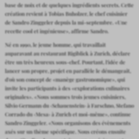
base de noix et de quelques ingrédients secrets. Cette
création revient à Tobias Buholzer, le chef cuisinier
de Sandro Zinggeler depuis la mi-septembre. «Une
recette cool et ingénieuse», affirme Sandro.
Né en 1990, le jeune homme, qui travaillait
auparavant au restaurant Rigiblick à Zurich, déclare
être un très heureux sous-chef. Pourtant, l'idée de
lancer son propre, projet en parallèle le démangeait,
d'où son concept de «manège gastronomique», qui
invite les participants à des «explorations culinaires
originales». «Nous sommes trois jeunes cuisiniers,
Silvio Germann du ‹Schauenstein› à Farschno, Stefano
Corrado du ‹Mesa› à Zurich et moi-même», continue
Sandro Zinggeler. «Nous organisons des évènements
axés sur un thème spécifique. Nous créons ensuite