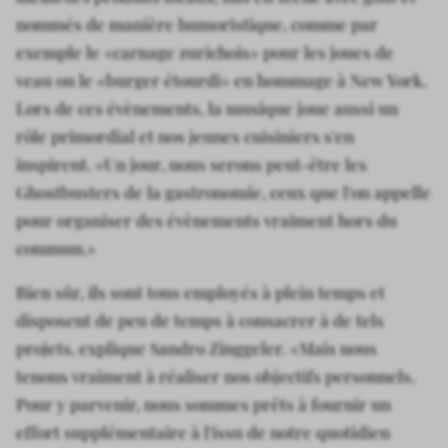
nommés de manière humoristique, comme par
exemple le «carnage zurichois» pour les joues de
veau ou le «burger étourdi» en hommage à New York.
Lors de ces évènements, la musique joue aussi un
rôle primordial et nos jeunes cuisiniers s'en
inspirent. «Un jour, nous serons peut-être les
Ghostbusters de la gastronomie, ceux que l'on appelle
pour organiser des évènements vraiment hors du
commun.»
Bien sûr, ils sont tous employés à plein temps et
disposent de peu de temps à consacrer à de tels
projets, explique Sandro Zinggeler. «Mais nous
tenons vraiment à réaliser nos objectifs personnels.
Pour y parvenir, nous sommes prêts à fournir un
effort supplémentaire à l'issu de notre quotidien