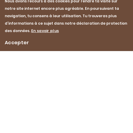
Au fait, comment remp
Nous avons recours à des cookies pour rendre ta visite sur
cuisine dans le monde entier. Tu
un concours de cuisin
notre site internet encore plus agréable. En poursuivant ta
découvriras ses aventures ici.
Dubach donne des cons
navigation, tu consens à leur utilisation. Tu trouveras plus
En savoir plus
raconte son parcours.
d’informations à ce sujet dans notre déclaration de protection
des données.
En savoir plus
En savoir plus
Accepter
Impressum
Protection des données
Contact
LCDJ
Footer
YouTube
Facebook
Instagram
Instagram
de
fr