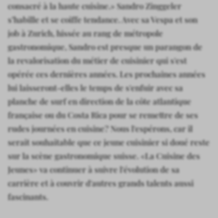
consacré à la haute cuisine.» Sandro Zinggeler
s’habille et se coiffe tendance. Avec sa Vespa et son
job à Zurich, hissée au rang de métropole
gastronomique, Sandro est presque un parangon de
la revalorisation du métier de cuisinier qui s'est
opérée ces dernières années. Les prochaines années
lui laisseront-elles le temps de s'enfuir avec sa
planche de surf en direction de la côte atlantique
française ou du Costa Rica pour se remettre de ses
rudes journées en cuisine? Nous l'espérons, car il
serait souhaitable que ce jeune cuisinier si doué reste
sur la scène gastronomique suisse. «La Cuisine des
Jeunes» va continuer à suivre l'évolution de sa
carrière et à couvrir d'autres grands talents aussi
fascinants.