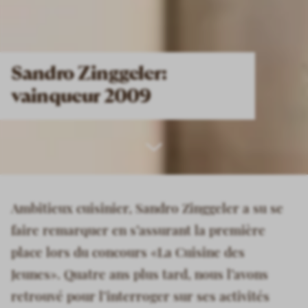
Sandro Zinggeler:
vainqueur 2009
Scroll
down
Ambitieux cuisinier, Sandro Zinggeler a su se
faire remarquer en s’assurant la première
place lors du concours «La Cuisine des
Jeunes». Quatre ans plus tard, nous l’avons
retrouvé pour l’interroger sur ses activités