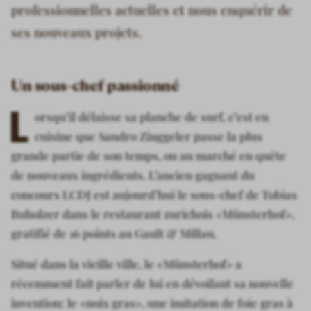
professionnelles actuelles et nous enquérir de
ses nouveaux projets.
Un sous-chef passionné
L
orsqu’il délaisse sa planche de surf, c’est en
cuisine que Sandro Zinggeler passe la plus
grande partie de son temps, ou au marché en quête
de nouveaux ingrédients. L’ancien gagnant du
concours LCDJ est aujourd’hui le sous-chef de Tobias
Buholzer dans le restaurant zurichois «Münsterhof»,
gratifié de 16 points au Gault & Millau.
Situé dans la vieille ville, le «Münsterhof» a
récemment fait parler de lui en dévoilant sa nouvelle
invention: le «noix gras», une imitation de foie gras à