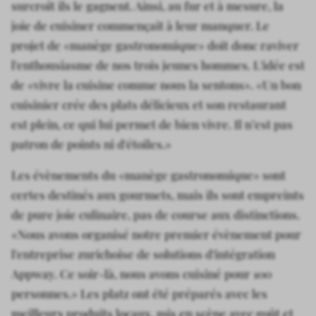
surcroît ils le gagnent. Ainsi, au fur et à mesure, la
joie de cuisiner commençait à leur manquer. Le
projet de «manège gastronomique» doit donc raviver
l'enthousiasme de nos trois jeunes hommes. L'idée est
de «vivre la cuisine comme nous la sentons». «Un bon
cuisinier crée des plats délicieux et son restaurant
est plein, ce qui lui permet de bien vivre. Il n’est pas
patron de points ni d'étoiles.»
Les évènements du «manège gastronomique» sont
certes destinés aux gourmets, mais ils sont empreints
de pure joie culinaire, pas de course aux distinctions.
«Nous avons organisé notre premier évènement pour
l'entreprise zurichoise de solutions d'intégration
Appway. Ce soir-là, nous avons cuisiné pour 100
personnes.» Les platz ont été préparés avec les
meilleurs produits locaux, mis en scène avec goût et