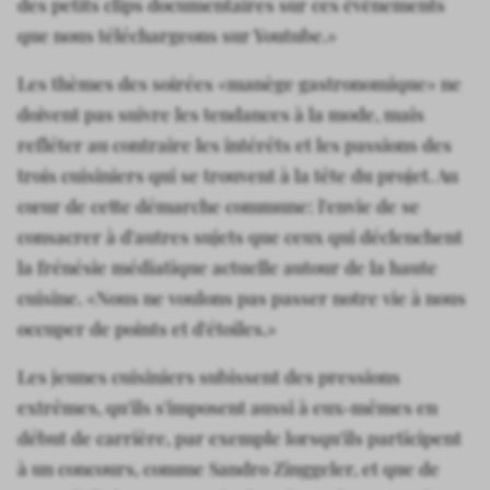
des petits clips documentaires sur ces évènements
que nous téléchargeons sur Youtube.»
Les thèmes des soirées «manège gastronomique» ne
doivent pas suivre les tendances à la mode, mais
refléter au contraire les intérêts et les passions des
trois cuisiniers qui se trouvent à la tête du projet. Au
cœur de cette démarche commune: l'envie de se
consacrer à d'autres sujets que ceux qui déclenchent
la frénésie médiatique actuelle autour de la haute
cuisine. «Nous ne voulons pas passer notre vie à nous
occuper de points et d'étoiles.»
Les jeunes cuisiniers subissent des pressions
extrêmes, qu'ils s'imposent aussi à eux-mêmes en
début de carrière, par exemple lorsqu'ils participent
à un concours, comme Sandro Zinggeler, et que de