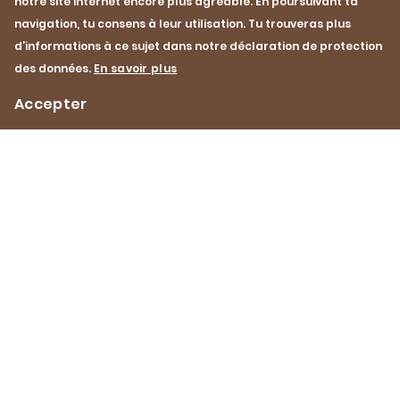
notre site internet encore plus agréable. En poursuivant ta
navigation, tu consens à leur utilisation. Tu trouveras plus
Les champs marqués d’une * sont obligatoires.
d’informations à ce sujet dans notre déclaration de protection
des données.
En savoir plus
Accepter
Impressum
Protection des données
Contact
Footer
Navigation
Pinterest
YouTube
Facebook
Instagram
Instagram