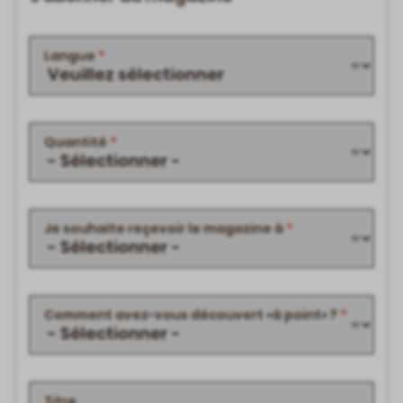
Langue
Quantité
Je souhaite reçevoir le magazine à
Comment avez-vous découvert «à point» ?
Titre