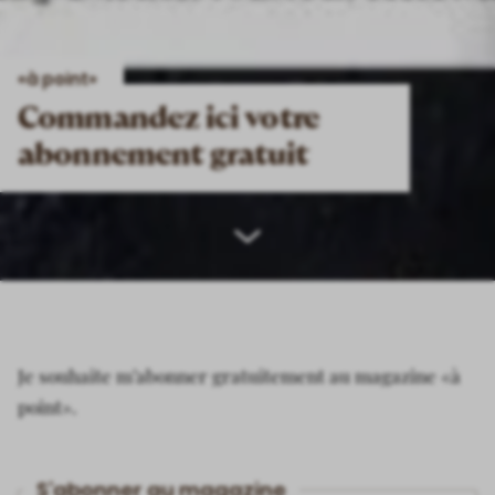
«à point»
Commandez ici votre
abonnement gratuit
Scroll
down
Je souhaite m’abonner gratuitement au magazine «à
point».
S’abonner au magazine