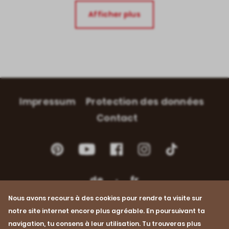
Afficher plus
Impressum
Protection des données
Contact
Footer
Navigation
Pinterest
YouTube
Facebook
Instagram
Instagram
de
fr
Nous avons recours à des cookies pour rendre ta visite sur
notre site internet encore plus agréable. En poursuivant ta
© 2026 Proviande
navigation, tu consens à leur utilisation. Tu trouveras plus