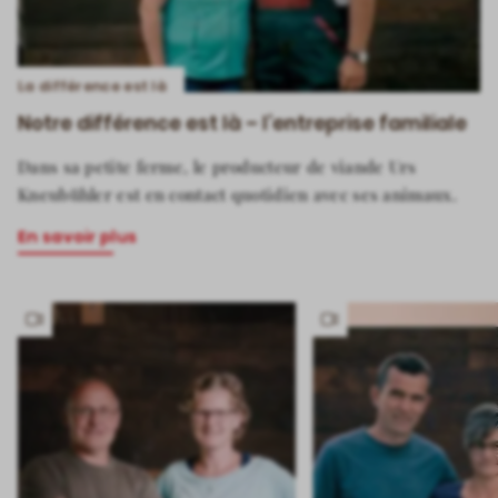
La différence est là
Notre différence est là – l’entreprise familiale
Dans sa petite ferme, le producteur de viande Urs
Kneubühler est en contact quotidien avec ses animaux.
En savoir plus
Has
Has
video
video