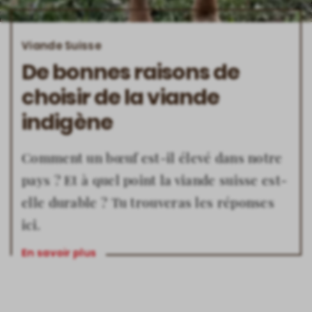
Viande Suisse
De bonnes raisons de
choisir de la viande
indigène
Comment un bœuf est-il élevé dans notre
pays ? Et à quel point la viande suisse est-
elle durable ? Tu trouveras les réponses
ici.
En savoir plus