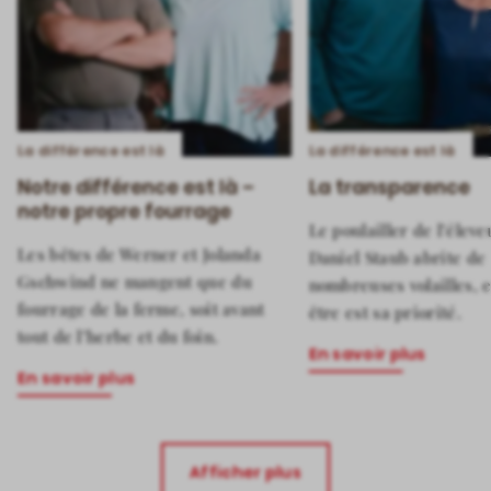
La différence est là
La différence est là
Notre différence est là –
La transparence
notre propre fourrage
Le poulailler de l’éleve
Les bêtes de Werner et Jolanda
Daniel Staub abrite de
Gschwind ne mangent que du
nombreuses volailles, e
fourrage de la ferme, soit avant
être est sa priorité.
tout de l’herbe et du foin.
En savoir plus
En savoir plus
Afficher plus