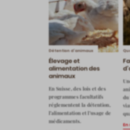
Détention d’animaux
Qua
Élevage et
Fa
alimentation des
d’
animaux
Une
En Suisse, des lois et des
an
programmes facultatifs
du
réglementent la détention,
vi
l’alimentation et l’usage de
qua
médicaments.
En 