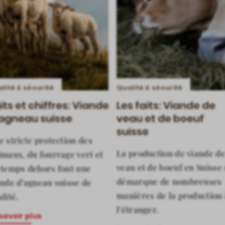
lité & sécurité
Qualité & sécurité
its et chiffres: Viande
Les faits: Viande de
agneau suisse
veau et de boeuf
suisse
 stricte protection des
La production de viande d
imaux, du fourrage vert et
veau et de boeuf en Suisse 
 temps dehors font une
démarque de nombreuses
ande d’agneau suisse de
manières de la production 
lité.
l’étranger.
savoir plus