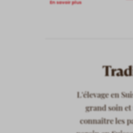
En savoir plus
Trad
L'élevage en Sui
grand soin et
connaître les pa