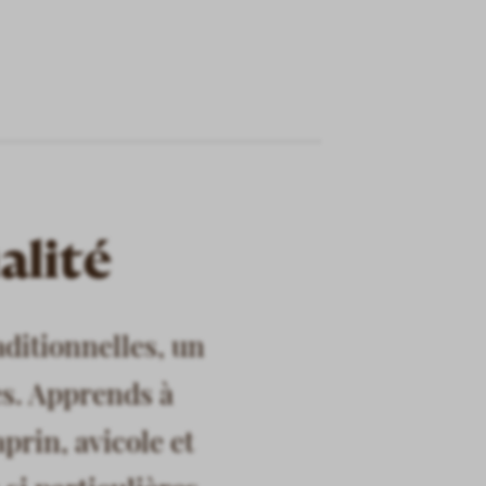
alité
aditionnelles, un
es. Apprends à
aprin, avicole et