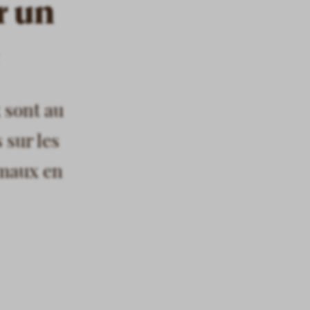
r un
 sont au
 sur les
imaux en