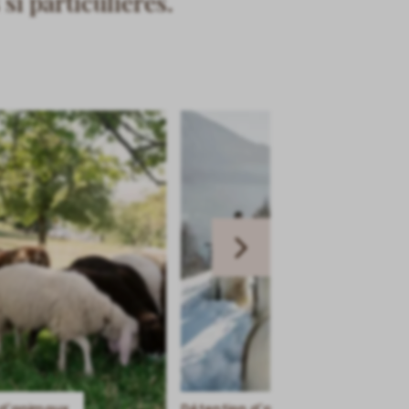
si particulières.
Next
slide
 d’animaux
Détention d’animaux