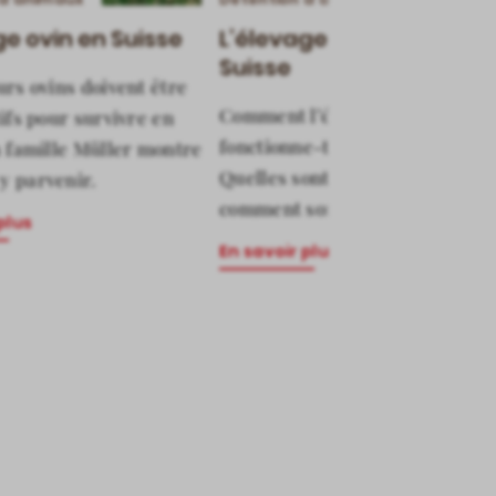
ge ovin en Suisse
L’élevage caprin en
Suisse
urs ovins doivent être
Comment l’élevage de chèvres
tifs pour survivre en
fonctionne-t-il en Suisse?
a famille Müller montre
Quelles sont les races et
y parvenir.
comment sont-elles détenues?
plus
En savoir plus