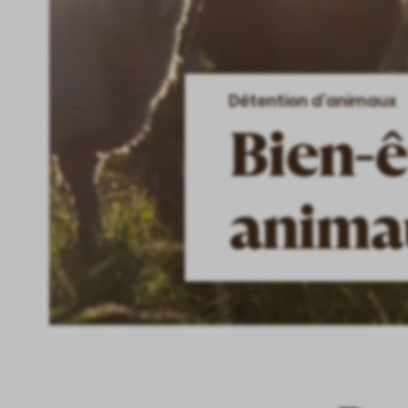
Détention d’animaux
Bien-ê
anima