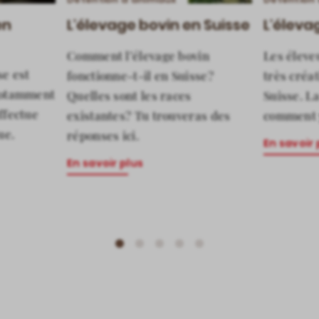
en
L'élevage bovin en Suisse
L'éleva
Comment l’élevage bovin
Les éleve
se est
fonctionne-t-il en Suisse?
très créa
 Notamment
Quelles sont les races
Suisse. L
ffectue
existantes? Tu trouveras des
comment 
ue.
réponses ici.
En savoir 
En savoir plus