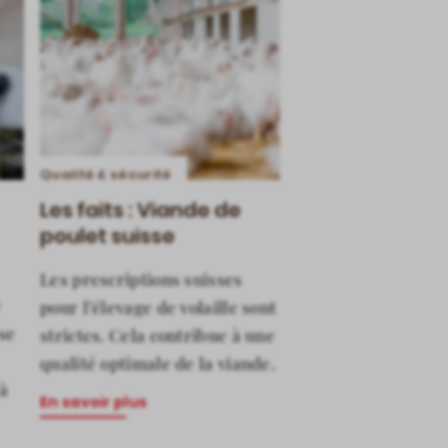
Qualité & sécurité
Les faits : Viande de
poulet suisse
Les prescriptions suisses
e
pour l’élevage de volaille sont
se
strictes. Cela contribue à une
qualité optimale de la viande.
à
En savoir plus