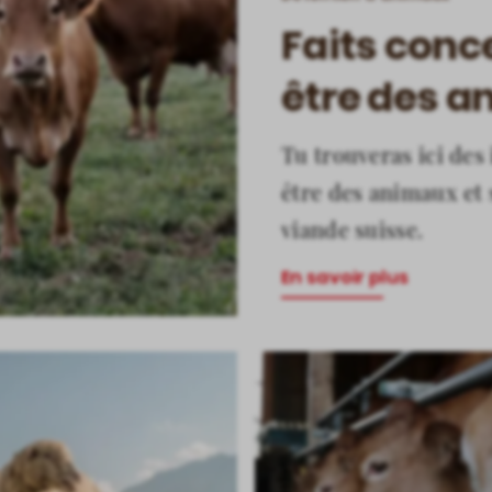
Faits conc
être des 
Tu trouveras ici des
être des animaux et s
viande suisse.
En savoir plus