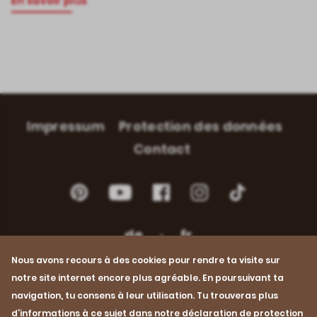
En savoir plus
Impressum
Protection des données
Contact
Footer
Navigation
Pinterest
YouTube
Facebook
Instagram
Instagram
de
fr
Nous avons recours à des cookies pour rendre ta visite sur
notre site internet encore plus agréable. En poursuivant ta
© 2026 Proviande
navigation, tu consens à leur utilisation. Tu trouveras plus
d’informations à ce sujet dans notre déclaration de protection