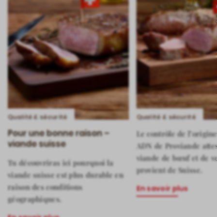
Qualité & sécurité
Qualité & sécurité
Pour une bonne raison –
Le contrôle de l’origine
viande suisse
ADN de Proviande attes
viande de bœuf et de v
Tu découvriras ici pourquoi la
provient de Suisse.
viande suisse est plus durable en
raison des conditions
En savoir plus
géographiques.