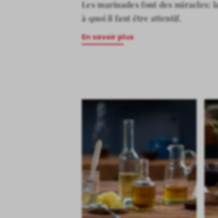
Les marinades font des miracles: l
à quoi il faut être attentif.
En savoir plus