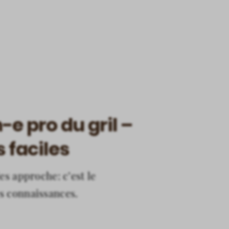
e pro du gril –
 faciles
es approche: c’est le
s connaissances.