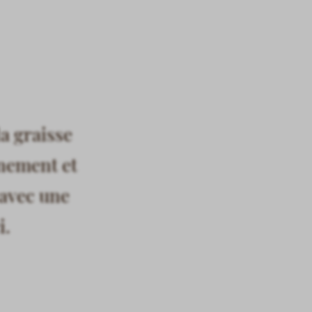
la graisse
nnement et
 avec une
i.