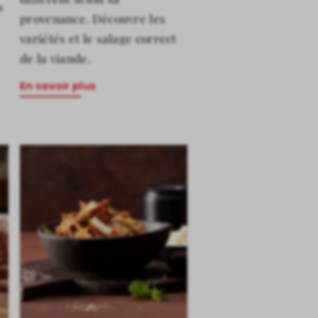
s
provenance. Découvre les
variétés et le salage correct
de la viande.
En savoir plus