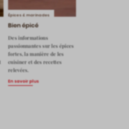
Épices & marinades
Bien épicé
Des informations
passionnantes sur les épices
fortes, la manière de les
t
cuisiner et des recettes
relevées.
En savoir plus