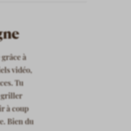
igne
 grâce à
els vidéo,
ces. Tu
griller
r à coup
re. Bien du