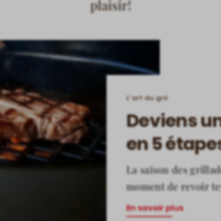
plaisir!
L'art du gril
Deviens un-
en 5 étapes
La saison des grillad
moment de revoir te
En savoir plus