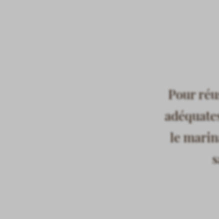
Pour réus
adéquates
le marin
s