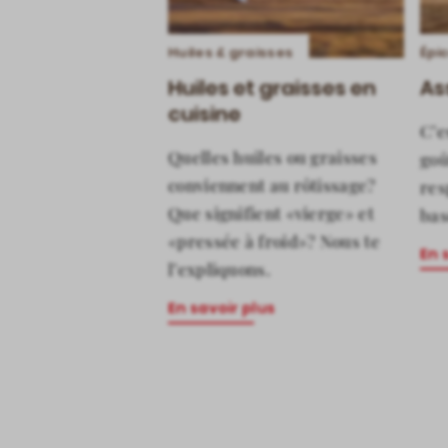
Huiles & graisses
Épi
Huiles et graisses en
As
cuisine
C’e
Quelles huiles ou graisses
goû
conviennent au rôtissage?
res
Que signifient «vierge» et
bas
«pressée à froid»? Nous te
En 
l’expliquons.
En savoir plus