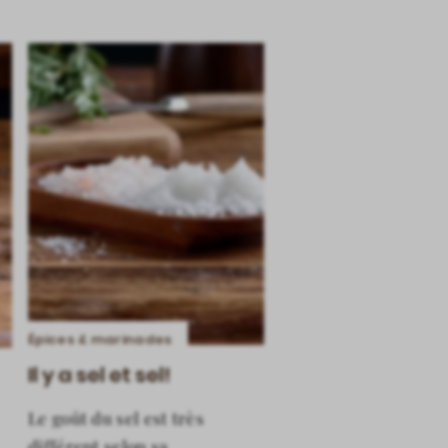
Épices & marinades
Il y a sel et sel!
Le goût du sel est très
différent selon sa