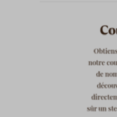
Cou
Obtiens
notre cou
de nom
découv
directe
sûr un ste