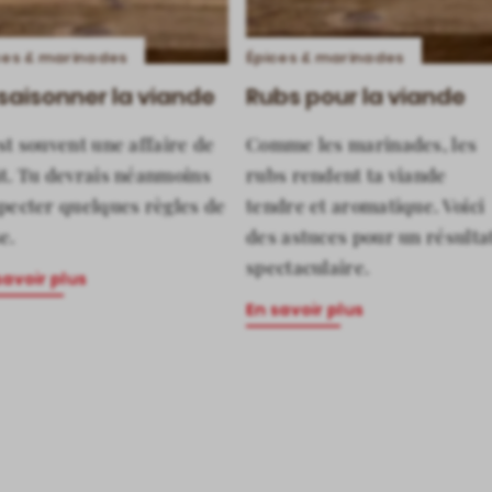
ces & marinades
Épices & marinades
saisonner la viande
Rubs pour la viande
st souvent une affaire de
Comme les marinades, les
t. Tu devrais néanmoins
rubs rendent ta viande
pecter quelques règles de
tendre et aromatique. Voici
e.
des astuces pour un résulta
spectaculaire.
savoir plus
En savoir plus