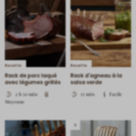
Recette
Recette
Rack de porc laqué
Rack d’agneau à la
avec légumes grillés
salsa verde
2 h 50 min
15 min
Facile
Moyenne
Play