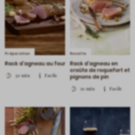
Préparation
Recette
Rack d’agneau au four
Rack d’agneau en
croûte de roquefort et
30 min
Facile
pignons de pin
50 min
Facile