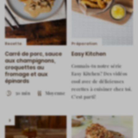
Recette
Préparation
Carré de porc, sauce
Easy Kitchen
aux champignons,
Connais-tu notre série
croquettes au
fromage et aux
Easy Kitchen? Des vidéos
épinards
cool avec de délicieuses
recettes à cuisiner chez toi.
50 min
Moyenne
C’est parti!
Play
video