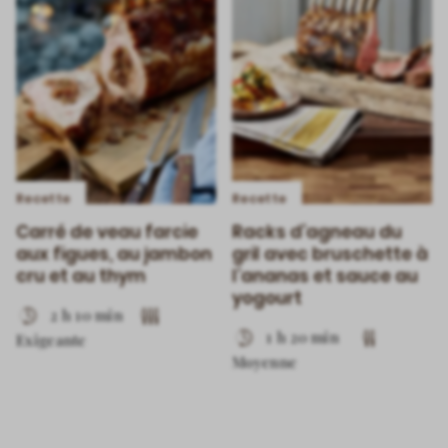
video
Recette
Recette
Carré de veau farcie
Racks d’agneau du
aux figues, au jambon
gril avec bruschette à
cru et au thym
l’ananas et sauce au
yogourt
2 h 10 min
1 h 20 min
Exigeante
Moyenne