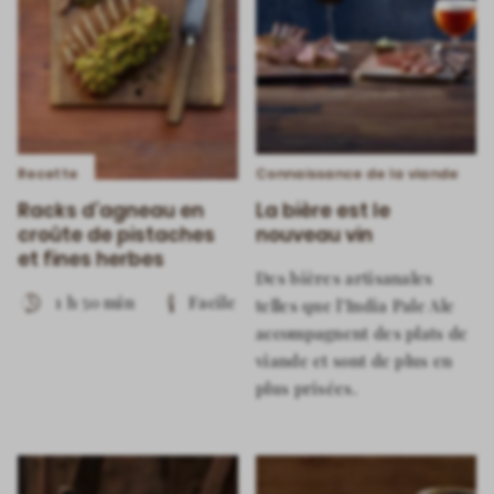
Recette
Connaissance de la viande
Racks d’agneau en
La bière est le
croûte de pistaches
nouveau vin
et fines herbes
Des bières artisanales
1 h 50 min
Facile
telles que l’India Pale Ale
accompagnent des plats de
viande et sont de plus en
plus prisées.