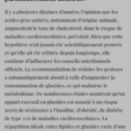
Il y a plusieurs dizaines d’années, l’opinion que les
acides gras saturés, notamment d’origine animale,
augmentent le taux de cholestérol, donc le risque de
maladies cardiovasculaires, prévalait. Bien que cette
hypothèse n’ait jamais été scientifiquement prouvée
et qu’elle ait été réfutée depuis longtemps, elle
continue d’influencer les conseils nutritionnels
officiels. La recommandation de réduire les graisses
a automatiquement abouti à celle d’augmenter la
consommation de glucides, ce qui malmène le
métabolisme. De nombreuses études montrent qu’un
apport excessif en glucides est associé à un risque
accru de résistance à l’insuline, d’obésité, de diabète
de type 2 et de maladies cardiovasculaires. La
répartition idéale entre lipides et glucides varie d’une