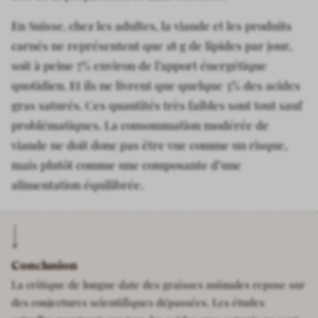
En Suisse, chez les adultes, la viande et les produits
carnés ne représentent que 18 g de lipides par jour,
soit à peine 7% environ de l’apport énergétique
quotidien. Et ils ne livrent que quelque 3% des acides
gras saturés. Ces quantités très faibles sont tout sauf
problématiques. La consommation modérée de
viande ne doit donc pas être vue comme un risque,
mais plutôt comme une composante d’une
alimentation équilibrée.
Conclusion
La critique de longue date des graisses animales repose sur
des conjectures scientifiques dépassées. Les études