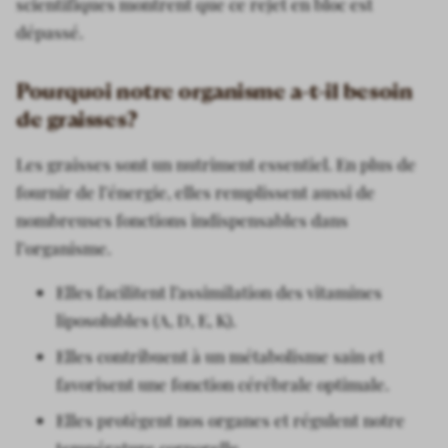
scientifiques montrent que ce rejet en bloc est
dépassé.
Pourquoi notre organisme a-t-il besoin
de graisses?
Les graisses sont un nutriment essentiel. En plus de
fournir de l’énergie, elles remplissent aussi de
nombreuses fonctions indispensables dans
l’organisme.
Elles facilitent l’assimilation des vitamines
liposolubles (A, D, E, K).
Elles contribuent à un métabolisme sain et
favorisent une fonction cérébrale optimale.
Elles protègent nos organes et régulent notre