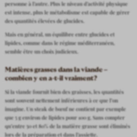
personne à l’autre. Plus le niveau d’activité physique
est intense, plus le métabolisme est capable de gérer
des quantités élevées de glucides.
Mais en général, un équilibre entre glucides et
lipides, comme dans le régime méditerranéen,
semble être un choix judicieux.
Matières grasses dans la viande –
combien y en a-t-il vraiment?
Si la viande fournit bien des graisses, les quantités
sont souvent nettement inférieures à ce que l’on
imagine. Un steak de bœuf ne contient par exemple
que 5 g environ de lipides pour 100 g. Sans compter
qu’entre 50 et 80% de la matière grasse sont éliminés
lors de la préparation et dans l’assiette.