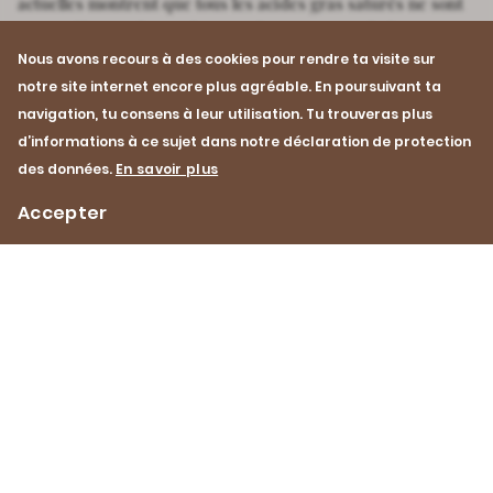
actuelles montrent que tous les acides gras saturés ne sont
pas nocifs pour la santé et que des recommandations
alimentaires rigides peuvent être problématiques. Plutôt
Nous avons recours à des cookies pour rendre ta visite sur
que de se concentrer unilatéralement sur la réduction des
notre site internet encore plus agréable. En poursuivant ta
graisses, il serait préférable de promouvoir une
navigation, tu consens à leur utilisation. Tu trouveras plus
alimentation variée. Les graisses, comme tous les autres
d’informations à ce sujet dans notre déclaration de protection
nutriments, en font naturellement partie.
des données.
En savoir plus
Vers le dossier scientifique « Graisses animales »
Accepter
Impressum
Protection des données
Contact
Footer
Navigation