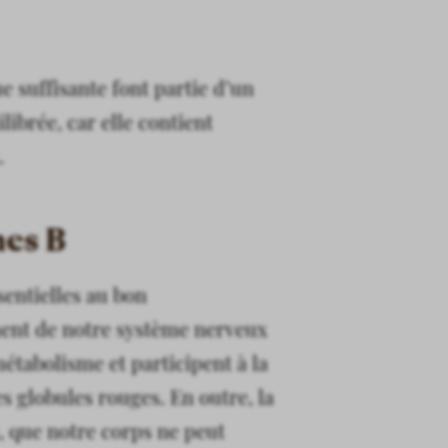
 suffisante font partie d’un
librée, car elle contient
.
nes B
sentielles au bon
ent de notre système nerveux
métabolisme et participent à la
s globules rouges. En outre, la
, que notre corps ne peut