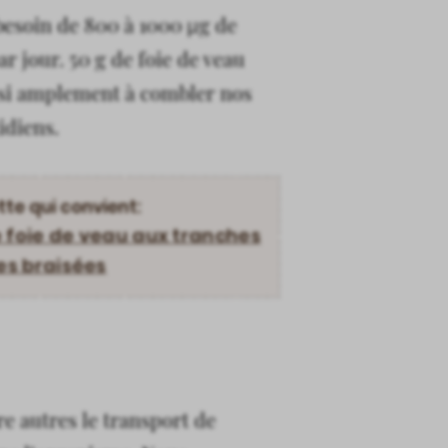
besoin de 800 à 1000 µg de
r jour. 50 g de foie de veau
nsi amplement à combler nos
idiens.
tte qui convient:
 foie de veau aux tranches
s braisées
re autres le transport de