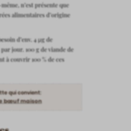
-même, n’est présente que
rées alimentaires d’origine
besoin d’env. 4 µg de
 par jour. 100 g de viande de
nt à couvrir 100 % de ces
tte qui convient:
de bœuf maison
es