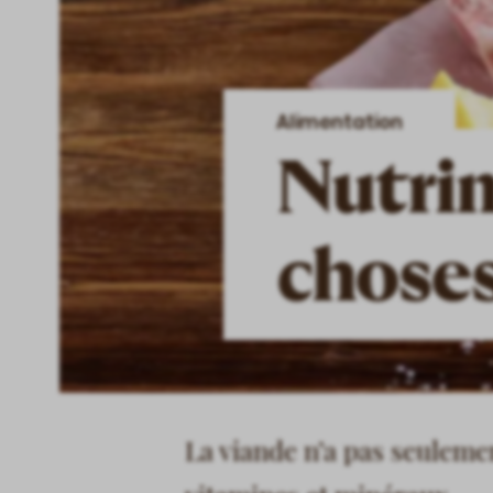
Alimentation
Nutri
choses
La viande n’a pas seulemen