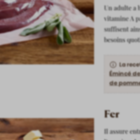
Un adulte a 
vitamine A pa
suffisent ai
besoins quot
La rece
Émincé de
de pomme
Fer
Il assure ent