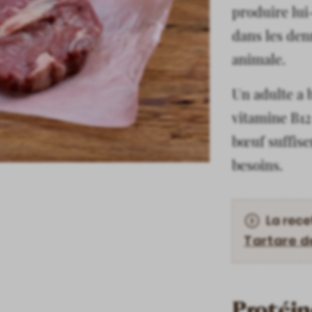
produire lui
dans les den
animale.
Un adulte a 
vitamine B12
bœuf suffise
besoins.
La rece
Tartare 
Protéin