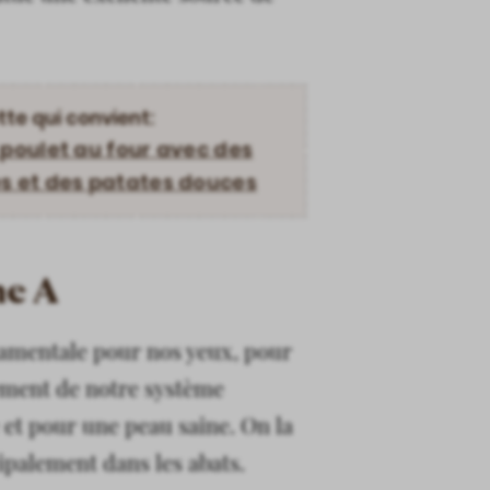
tte qui convient:
 poulet au four avec des
s et des patates douces
ne A
damentale pour nos yeux, pour
ement de notre système
et pour une peau saine. On la
ipalement dans les abats.