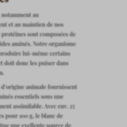
nt notamment au
nt et au maintien de nos
 protéines sont composées de
cides aminés. Notre organisme
produire lui-même certains
et doit donc les puiser dans
on.
 d’origine animale fournissent
minés essentiels sous une
ment assimilable. Avec env. 25
es pour 100 g, le blanc de
itue une exellente source de