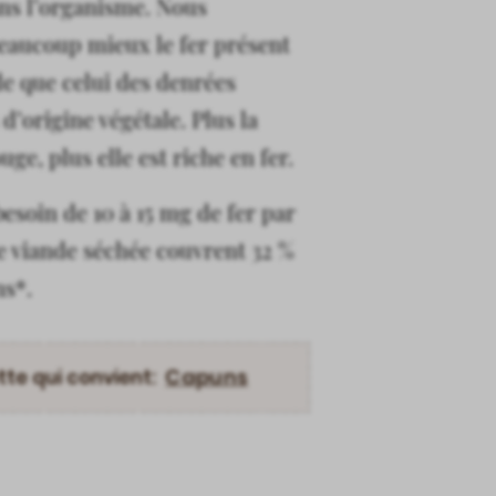
ns l’organisme. Nous
eaucoup mieux le fer présent
de que celui des denrées
d’origine végétale. Plus la
uge, plus elle est riche en fer.
besoin de 10 à 15 mg de fer par
de viande séchée couvrent 32 %
ns*.
Capuns
tte qui convient: