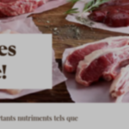
es
!
rtants nutriments tels que