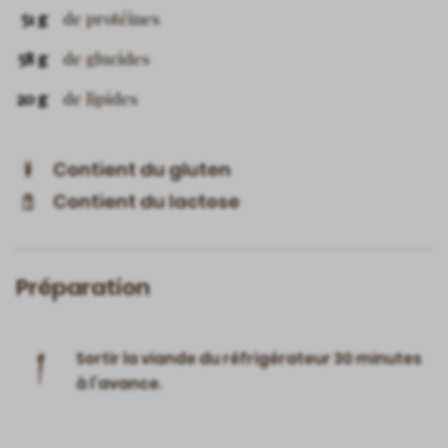
51 g
de protéines
58 g
de glucides
20 g
de lipides
Contient du gluten
Contient du lactose
Préparation
1
Sortir la viande du réfrigérateur 30 minutes
à l’avance.