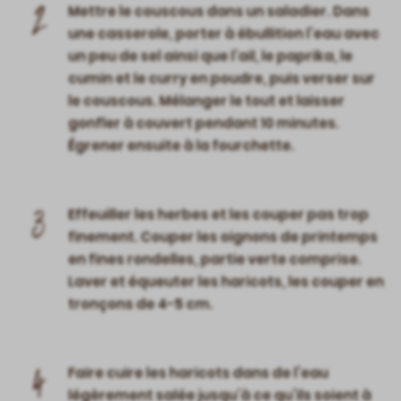
2
Mettre le couscous dans un saladier. Dans
une casserole, porter à ébullition l’eau avec
un peu de sel ainsi que l’ail, le paprika, le
cumin et le curry en poudre, puis verser sur
le couscous. Mélanger le tout et laisser
gonfler à couvert pendant 10 minutes.
Égrener ensuite à la fourchette.
3
Effeuiller les herbes et les couper pas trop
finement. Couper les oignons de printemps
en fines rondelles, partie verte comprise.
Laver et équeuter les haricots, les couper en
tronçons de 4-5 cm.
4
Faire cuire les haricots dans de l’eau
légèrement salée jusqu’à ce qu’ils soient à