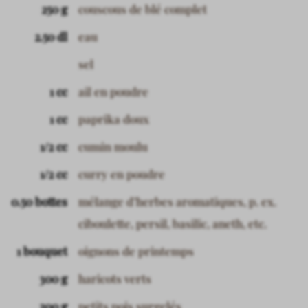
250 g
couscous de blé complet
2.50 dl
eau
sel
1 cc
ail en poudre
1 cc
paprika doux
1/2 cc
cumin moulu
1/2 cc
curry en poudre
0.50 bottes
mélange d’herbes aromatiques, p. ex.
ciboulette, persil, basilic, aneth, etc.
1 bouquet
oignons de printemps
300 g
haricots verts
200 g
petits pois surgelés