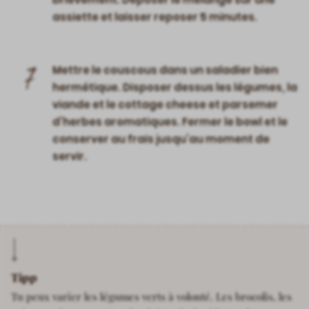
assiette et laisser reposer 5 minutes.
7
Mettre le couscous dans un saladier bien
hermétique. Disposer dessus les légumes, la
viande et le cottage cheese et parsemer
d’herbes aromatiques. Fermer le bowl et le
conserver au frais jusqu’au moment de
servir.
Tipp
Tu peux varier les légumes verts à volonté. Les brocolis, les