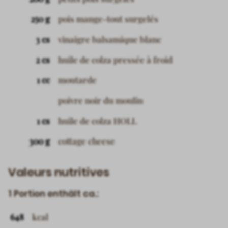
250 g
pois mange-tout surgelés
3 cs
vinaigre balsamique blanc
2 cs
huile de colza pressée à froid
1 cc
moutarde
poivre noir du moulin
1 cs
huile de colza HOLL
300 g
cottage cheese
Valeurs nutritives
1 Portion enthält ca.:
648
kcal