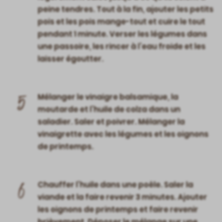
peine tendres. Tout à la fin, ajouter les petits
pois et les pois mange-tout et cuire le tout
pendant 1 minute. Verser les légumes dans
une passoire, les rincer à l’eau froide et les
laisser égoutter.
5
Mélanger le vinaigre balsamique, la
moutarde et l’huile de colza dans un
saladier. Saler et poivrer. Mélanger la
vinaigrette avec les légumes et les oignons
de printemps.
6
Chauffer l’huile dans une poêle. Saler la
viande et la faire revenir 3 minutes. Ajouter
les oignons de printemps et faire revenir
brièvement. Déposer le mélange sur une