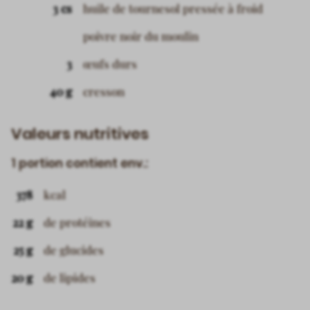
3 cs
huile de tournesol pressée à froid
poivre noir du moulin
3
œufs durs
40 g
cresson
Valeurs nutritives
1 portion contient env.:
378
kcal
22 g
de protéines
25 g
de glucides
20 g
de lipides