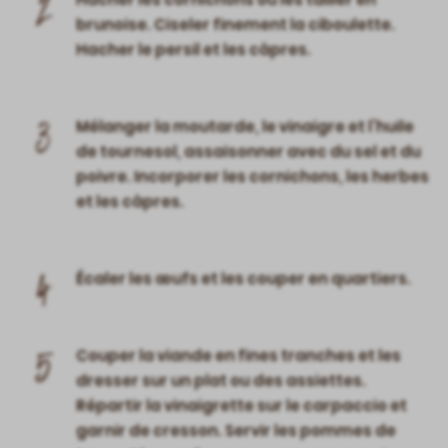
2
brunoise. Ciseler finement la ciboulette.
Hacher le persil et les câpres.
3
Mélanger la moutarde, le vinaigre et l’huile
de tournesol, assaisonner avec du sel et du
poivre. Incorporer les cornichons, les herbes
et les câpres.
4
Écaler les œufs et les couper en quartiers.
5
Couper la viande en fines tranches et les
dresser sur un plat ou des assiettes.
Répartir la vinaigrette sur le carpaccio et
garnir de cresson. Servir les pommes de