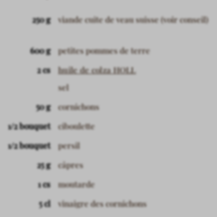
250 g
viande cuite de veau suisse (voir conseil)
600 g
petites pommes de terre
2 cs
huile de colza HOLL
sel
50 g
cornichons
1/2 bouquet
ciboulette
1/2 bouquet
persil
25 g
câpres
1 cs
moutarde
5 cl
vinaigre des cornichons