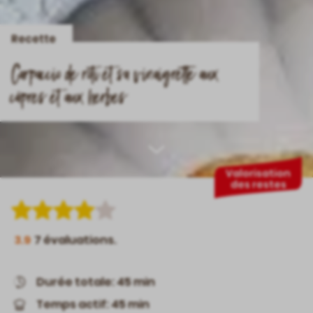
Recette
Carpaccio de rôti et sa vinaigrette aux
câpres et aux herbes
Scroll
Valorisation
des restes
down
3.9
7
évaluations.
Durée totale: 45 min
Temps actif: 45 min