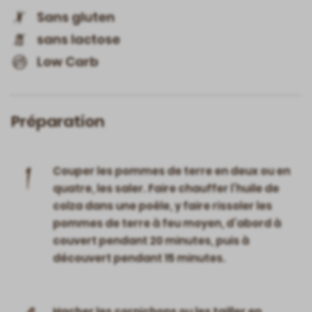
Sans gluten
sans lactose
Low Carb
Préparation
1
Couper les pommes de terre en deux ou en
quatre, les saler. Faire chauffer l’huile de
colza dans une poêle, y faire rissoler les
pommes de terre à feu moyen, d’abord à
couvert pendant 20 minutes, puis à
découvert pendant 15 minutes.
Hacher les cornichons ou les tailler en