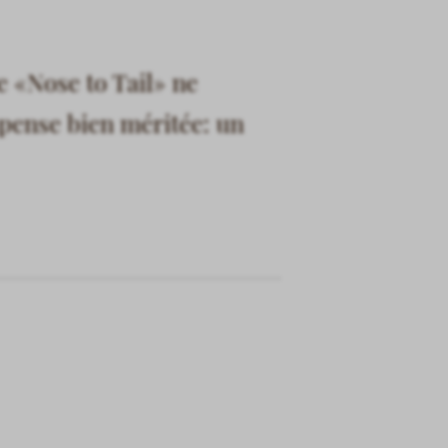
e «Nose to Tail» ne
mpense bien méritée: un