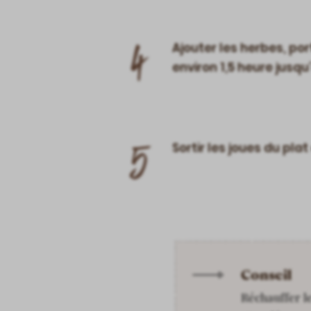
4
Ajouter les herbes, por
environ 1,5 heure jusqu
5
Sortir les joues du pla
Conseil
Réchauffer le