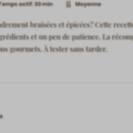
Temps actif: 30 min
Moyenne
drement braisées et épicées? Cette recett
grédients et un peu de patience. La réco
ns gourmets. À tester sans tarder.
s