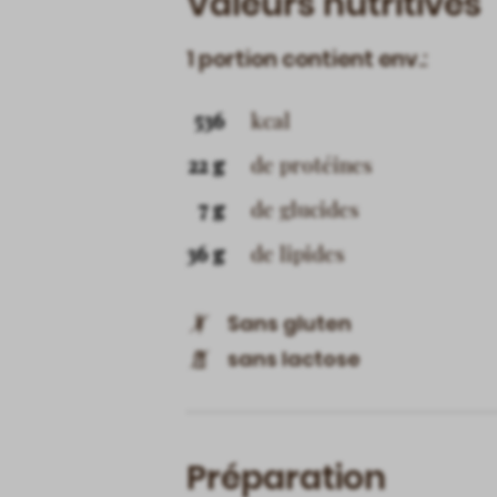
Valeurs nutritives
1 portion contient env.:
536
kcal
22 g
de protéines
7 g
de glucides
36 g
de lipides
Sans gluten
sans lactose
Préparation