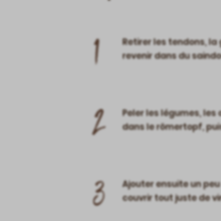
1
Retirer les tendons, la
revenir dans du saindo
2
Peler les légumes, les o
dans le römertopf, pui
3
Ajouter ensuite un peu 
couvrir tout juste de v