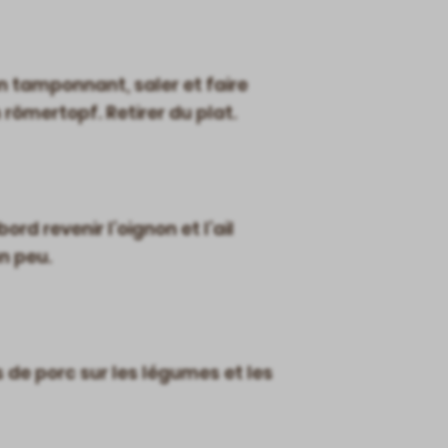
en tamponnant, saler et faire
 römertopf. Retirer du plat.
ord revenir l’oignon et l’ail
n peu.
s de porc sur les légumes et les