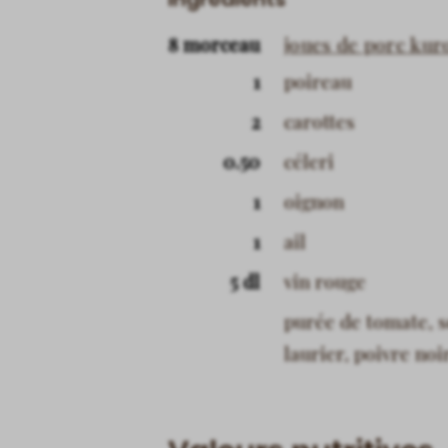
8 morceau
joues de porc kur
1
poireau
2
carottes
0.50
céleri
1
oignon
1
ail
5 dl
vin rouge
purée de tomate, se
laurier, poivre noi