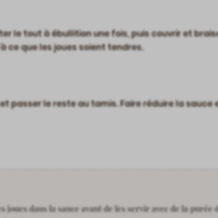
ter le tout à ébullition une fois, puis couvrir et bra
’à ce que les joues soient tendres.
t et passer le reste au tamis. Faire réduire la sauce
s joues dans la sauce avant de les servir avec de la puré