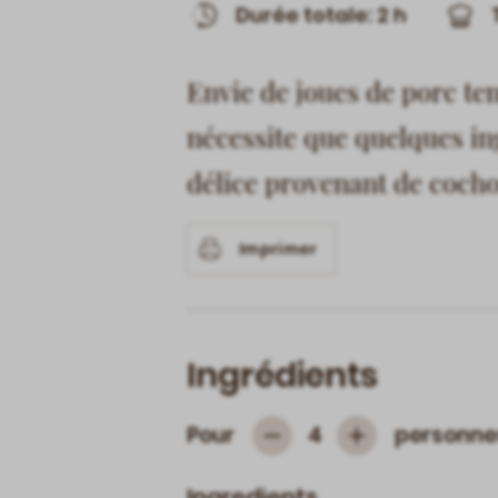
Durée totale: 2 h
Envie de joues de porc ten
nécessite que quelques in
délice provenant de cocho
Imprimer
Ingrédients
Pour
personne
4
Subtrahieren
Hinzufügen
Ingredients