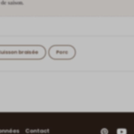
 de saison.
uisson braisée
Porc
données
Contact
Pinterest
YouT