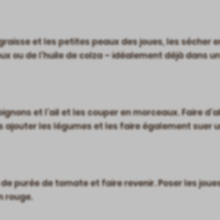
 graisse et les petites peaux des joues, les sécher 
ux ou de l’huile de colza – idéalement déjà dans un
ignons et l’ail et les couper en morceaux. Faire d’ab
s ajouter les légumes et les faire également suer u
de purée de tomate et faire revenir. Poser les joue
in rouge.