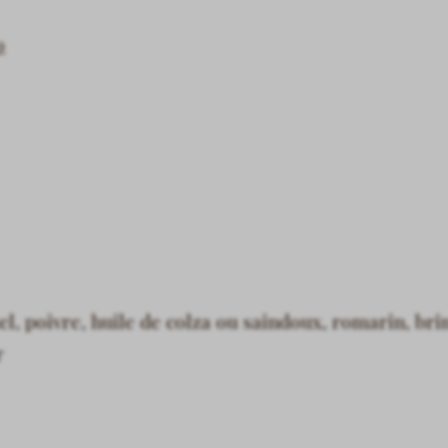
o
l, poivre, huile de colza ou saindoux, romarin, brin
r