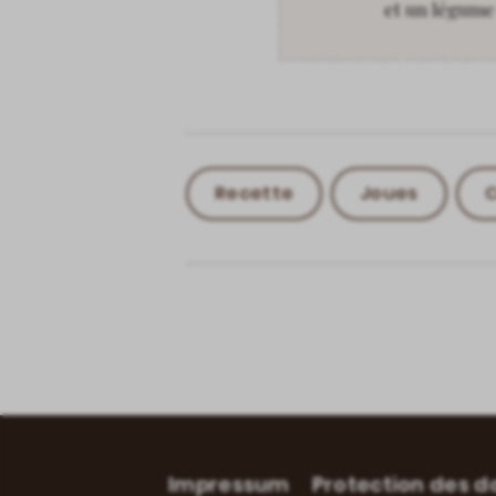
et un légume
Recette
Joues
C
Impressum
Protection des 