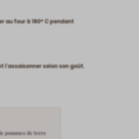
iser au four à 160° C pendant
 et l’assaisonner selon son goût.
e de pommes de terre