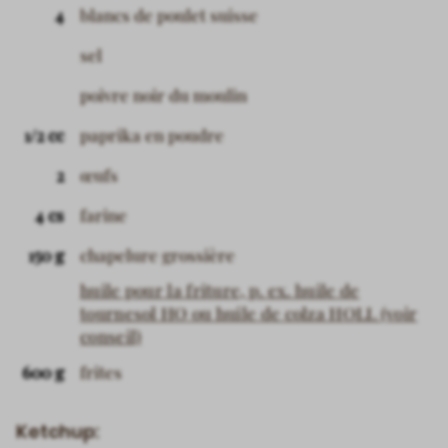
4
blancs de poulet suisse
sel
poivre noir du moulin
1/2 cc
paprika en poudre
2
œufs
4 cs
farine
150 g
chapelure grossière
huile pour la friture, p. ex. huile de
tournesol HO ou huile de colza HOLL (voir
conseil)
600 g
frites
Ketchup: