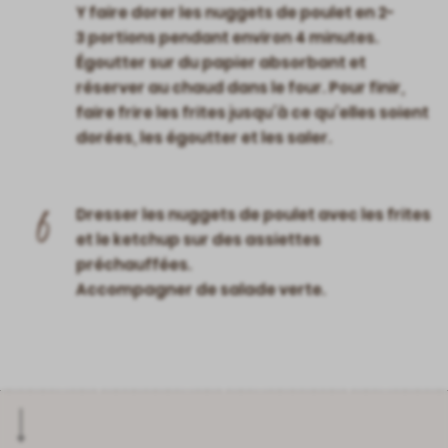
Y faire dorer les nuggets de poulet en 2-
3 portions pendant environ 4 minutes.
Égoutter sur du papier absorbant et
réserver au chaud dans le four. Pour finir,
faire frire les frites jusqu’à ce qu’elles soient
dorées, les égoutter et les saler.
6
Dresser les nuggets de poulet avec les frites
et le ketchup sur des assiettes
préchauffées.
Accompagner de salade verte.