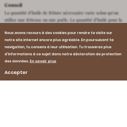
Conseil
La quantité d’huile de friture nécessaire varie selon qu’on
utilise une friteuse ou une poêle. La quantité d’huile pour la
friteuse se trouve dans le mode d’emploi du fabricant. Pour
Nous avons recours à des cookies pour rendre ta visite sur
la cuisson à la poêle, il faut en général 1-1,5 litre d’huile.
notre site internet encore plus agréable. En poursuivant ta
navigation, tu consens à leur utilisation. Tu trouveras plus
d’informations à ce sujet dans notre déclaration de protection
des données.
En savoir plus
Accepter
Volaille / Poulet
Impressum
Protection des données