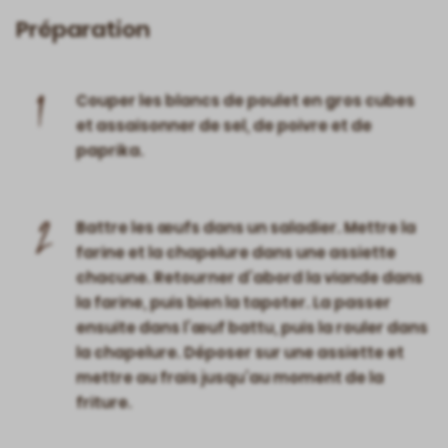
Préparation
1
Couper les blancs de poulet en gros cubes
et assaisonner de sel, de poivre et de
paprika.
2
Battre les œufs dans un saladier. Mettre la
farine et la chapelure dans une assiette
chacune. Retourner d’abord la viande dans
la farine, puis bien la tapoter. La passer
ensuite dans l’œuf battu, puis la rouler dans
la chapelure. Déposer sur une assiette et
mettre au frais jusqu’au moment de la
friture.