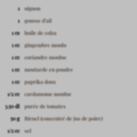
1
oignon
1
gousse d’ail
1 cs
huile de colza
1 cc
gingembre moulu
1 cc
coriandre moulue
1 cc
moutarde en poudre
1 cc
paprika doux
1/2 cc
cardamome moulue
3.50 dl
purée de tomates
50 g
Birnel (concentré de jus de poire)
1/2 cc
sel