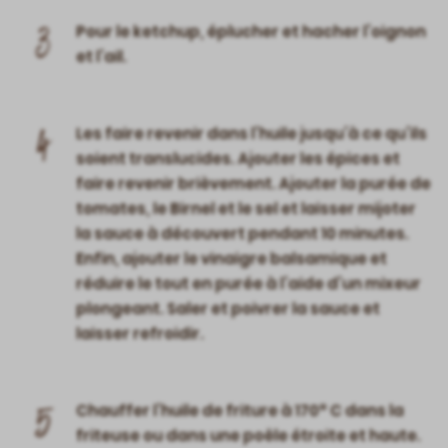
3
Pour le ketchup, éplucher et hacher l’oignon
et l’ail.
4
Les faire revenir dans l’huile jusqu’à ce qu’ils
soient translucides. Ajouter les épices et
faire revenir brièvement. Ajouter la purée de
tomates, le Birnel et le sel et laisser mijoter
la sauce à découvert pendant 10 minutes.
Enfin, ajouter le vinaigre balsamique et
réduire le tout en purée à l’aide d’un mixeur
plongeant. Saler et poivrer la sauce et
laisser refroidir.
5
Chauffer l’huile de friture à 170° C dans la
friteuse ou dans une poêle étroite et haute.