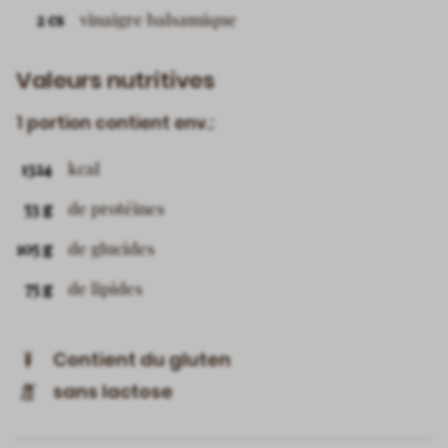
2 cs
vinaigre balsamique
Valeurs nutritives
1 portion contient env.:
1324
kcal
53 g
de protéines
105 g
de glucides
75 g
de lipides
Contient du gluten
sans lactose