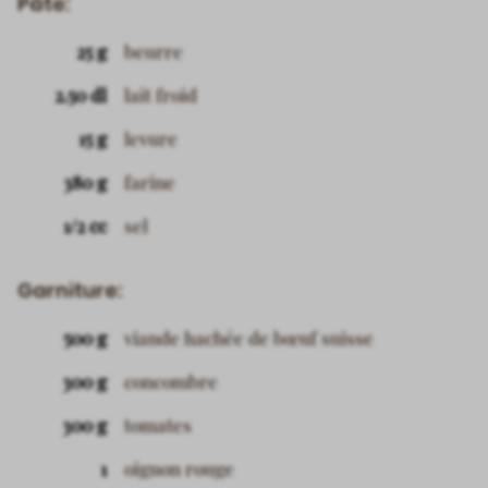
Pâte:
25 g
beurre
2.50 dl
lait froid
15 g
levure
380 g
farine
1/2 cc
sel
Garniture:
500 g
viande hachée de bœuf suisse
300 g
concombre
300 g
tomates
1
oignon rouge