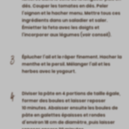
dés. Couper les tomates en dés. Peler
l’oignon et le hacher menu. Mettre tous ces
ingrédients dans un saladier et saler.
Émietter la feta avec les doigts et
l’incorporer aux légumes (voir conseil).
3
Éplucher l’ail et le râper finement. Hacher la
menthe et le persil. Mélanger l’ail et les
herbes avec le yogourt.
4
Diviser la pâte en 4 portions de taille égale,
former des boules et laisser reposer
10 minutes. Abaisser ensuite les boules de
pâte en galettes épaisses et rondes
d’environ 18 cm de diamètre, puis laisser