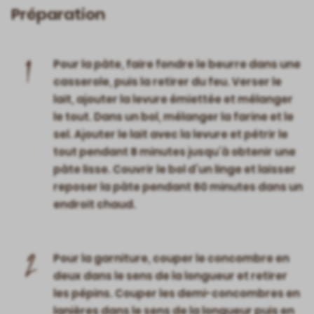
Préparation
1
Pour la pâte, faire fondre le beurre dans une
casserole, puis la retirer du feu. Verser le
lait, ajouter la levure émiettée et mélanger
le tout. Dans un bol, mélanger la farine et le
sel. Ajouter le lait avec la levure et pétrir le
tout pendant 8 minutes jusqu’à obtenir une
pâte lisse. Couvrir le bol d’un linge et laisser
reposer la pâte pendant 60 minutes dans un
endroit chaud.
2
Pour la garniture, couper le concombre en
deux dans le sens de la longueur et retirer
les pépins. Couper les demi-concombres en
lanières dans le sens de la longueur puis en