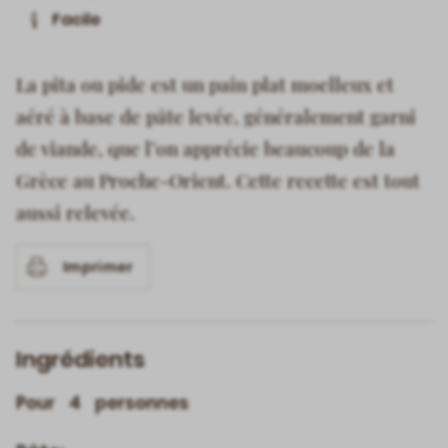
Facile
La pita ou pide est un pain plat moelleux et
aéré à base de pâte levée, généralement garni
de viande, que l’on apprécie beaucoup de la
Grèce au Proche-Orient. Cette recette est tout
aussi relevée.
Imprimer
Ingrédients
Pour
personnes
4