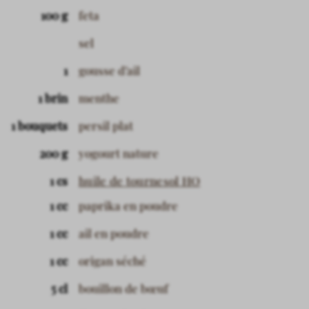
100 g
feta
sel
1
gousse d’ail
1 brin
menthe
1 bouquets
persil plat
200 g
yogourt nature
1 cs
huile de tournesol HO
1 cc
paprika en poudre
1 cc
ail en poudre
1 cc
origan séché
5 cl
bouillon de bœuf