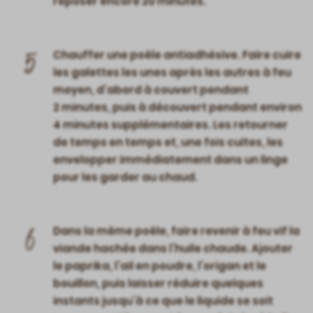
reposer encore 20 minutes.
5
Chauffer une poêle antiadhésive. Faire cuire
les galettes les unes après les autres à feu
moyen, d’abord à couvert pendant
2 minutes, puis à découvert pendant environ
4 minutes supplémentaires. Les retourner
de temps en temps et, une fois cuites, les
envelopper immédiatement dans un linge
pour les garder au chaud.
6
Dans la même poêle, faire revenir à feu vif la
viande hachée dans l’huile chaude. Ajouter
le paprika, l’ail en poudre, l’origan et le
bouillon, puis laisser réduire quelques
instants jusqu’à ce que le liquide se soit