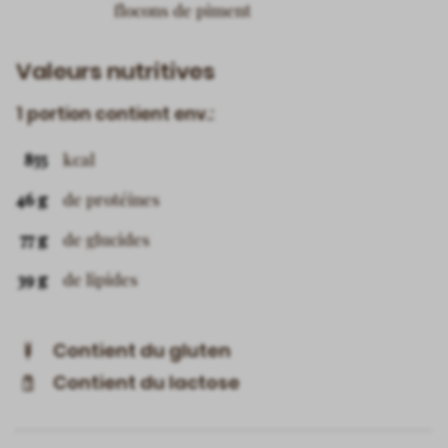
flocons de piment
Valeurs nutritives
1 portion contient env.:
855
kcal
46 g
de protéines
77 g
de glucides
39 g
de lipides
Contient du gluten
Contient du lactose