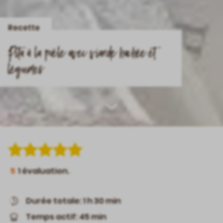
Recette
Pita à la poêle avec viande hachée et
légumes
Scroll
down
5
1
évaluation.
Durée totale: 1 h 30 min
Temps actif: 45 min