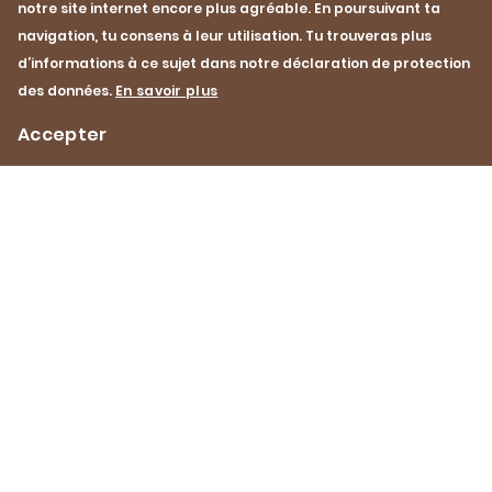
notre site internet encore plus agréable. En poursuivant ta
navigation, tu consens à leur utilisation. Tu trouveras plus
d’informations à ce sujet dans notre déclaration de protection
des données.
En savoir plus
Accepter
Cuisson à la poêle
Bœuf
Impressum
Protection des données
Contact
Footer
Navigation
Pinterest
YouTube
Facebook
Instagram
Instagram