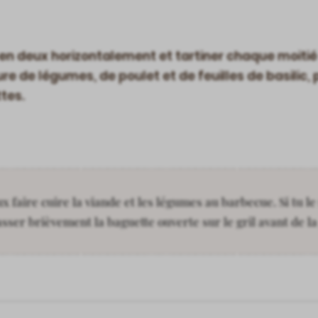
en deux horizontalement et tartiner chaque moitié 
eure de légumes, de poulet et de feuilles de basilic, 
tes.
ux faire cuire la viande et les légumes au barbecue. Si tu l
ser brièvement la baguette ouverte sur le gril avant de la