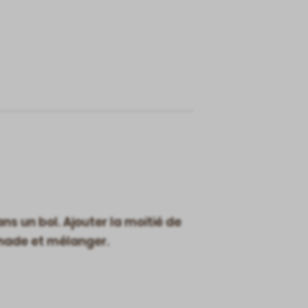
ans un bol. Ajouter la moitié de
rinade et mélanger.