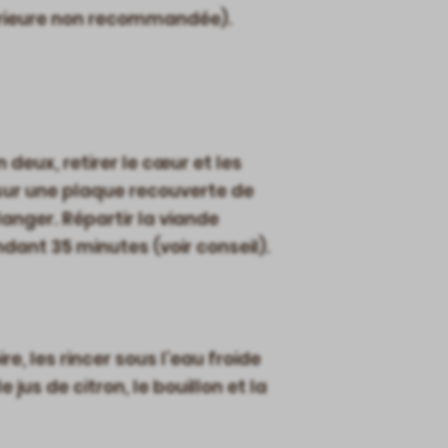
férieure non recommandée).
 deux, retirer le cœur et les
 sur une plaque recouverte de
élanger. Répartir la viande
ndant 35 minutes (voir conseil).
re, les rincer sous l’eau froide
e jus de citron, le bouillon et la