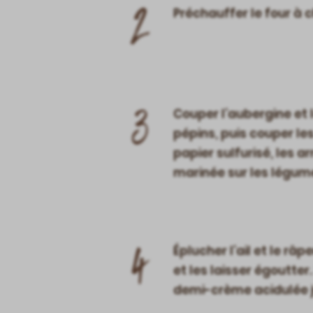
2
Préchauffer le four à 
3
Couper l’aubergine et l
pépins, puis couper le
papier sulfurisé, les a
marinée sur les légumes
4
Éplucher l’ail et le râ
et les laisser égoutter. 
demi-crème acidulée j