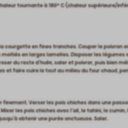
chaleur tournante à 180° C (chaleur supérieure/in
a courgette en fines tranches. Couper le poivron en
s moitiés en larges lamelles. Disposer les légumes
rroser du reste d’huile, saler et poivrer, puis bien m
 et faire cuire le tout au milieu du four chaud, pe
per finement. Verser les pois chiches dans une passoi
Mixer les pois chiches avec l’ail, le tahini, le cumin, l
usqu’à obtenir une purée onctueuse. Saler.