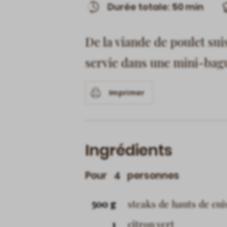
Durée totale: 50 min
De la viande de poulet sui
servie dans une mini-bag
Imprimer
Ingrédients
Pour
personnes
4
500 g
steaks de hauts de cui
1
citron vert