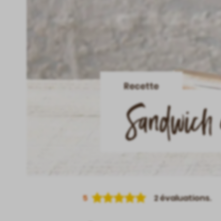
Recette
Sandwich 
5
2
évaluations.