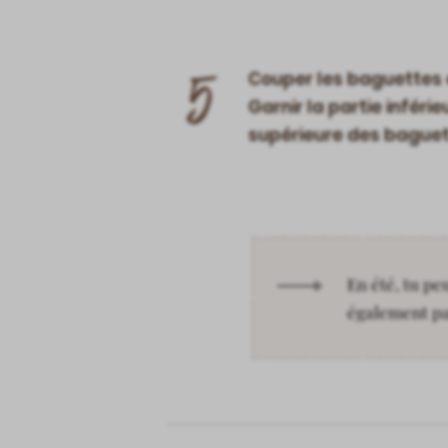
5
Couper les baguettes 
Garnir la partie inféri
supérieure des baguet
En été, tu pe
également pas