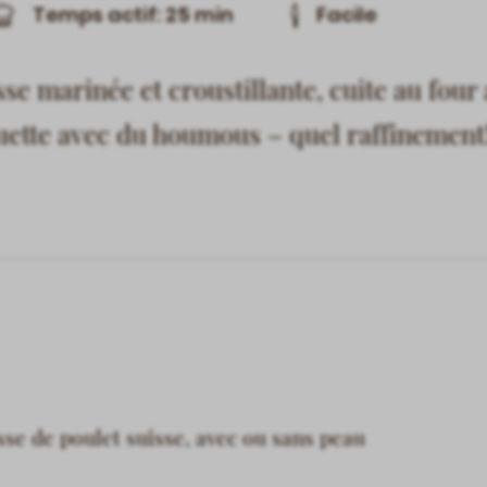
Temps actif: 25 min
Facile
sse marinée et croustillante, cuite au four
uette avec du houmous – quel raffinement
sse de poulet suisse, avec ou sans peau