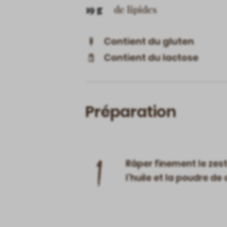
19 g
de lipides
Contient du gluten
Contient du lactose
Préparation
1
Râper finement le zeste
l’huile et la poudre de