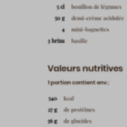
5 cl
bouillon de légumes
50 g
demi-crème acidulée
4
mini-baguettes
3 brins
basilic
Valeurs nutritives
1 portion contient env.:
540
kcal
27 g
de protéines
56 g
de glucides