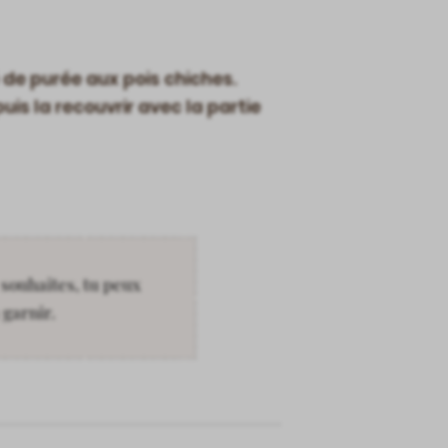
de purée aux pois chiches.
puis la recouvrir avec la partie
e souhaites, tu peux
 garnir.