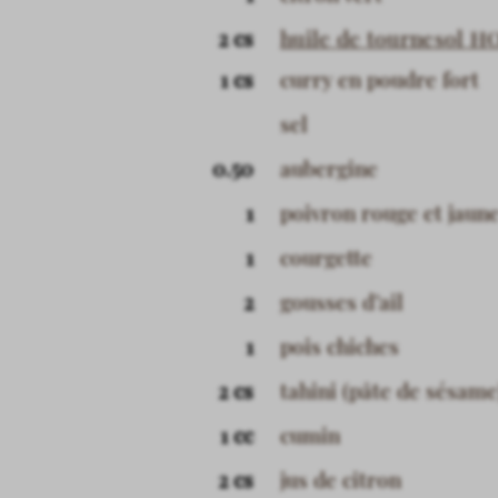
2 cs
huile de tournesol H
1 cs
curry en poudre fort
sel
0.50
aubergine
1
poivron rouge et jaun
1
courgette
2
gousses d’ail
1
pois chiches
2 cs
tahini (pâte de sésame
1 cc
cumin
2 cs
jus de citron