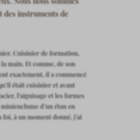
e eux. Nous nous sommes
nt des instruments de
nier. Cuisinier de formation,
à la main. Et comme, de son
nent exactement, il a commencé
u’il était cuisinier et avant
acier, l’aiguisage et les formes
 la minienclume d’un étau en
a foi, à un moment donné, j’ai