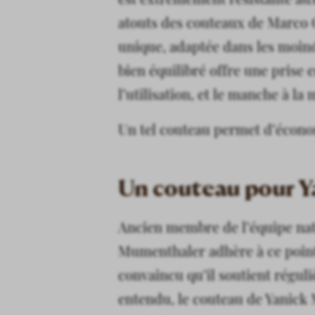
atouts des couteaux de Marco 
unique, adaptée dans les moindr
bien équilibré offre une prise e
l’utilisation, et le manche à la
Un tel couteau permet d’économi
Un couteau pour Y
Ancien membre de l’équipe nati
Mumenthaler adhère à ce point d
convaincu qu’il soutient réguli
entendu, le couteau de Yanick