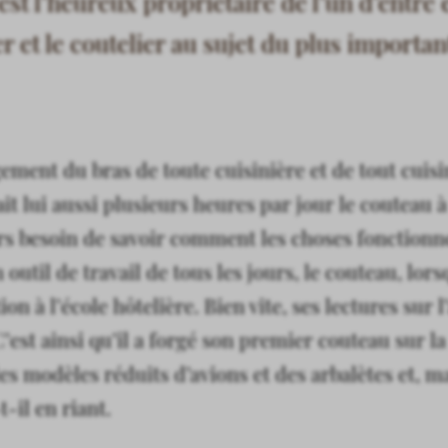
st l’heureux propriétaire de l’un d’entr
er et le coutelier au sujet du plus importa
ement du bras de toute cuisinière et de tout cuisi
 lui aussi plusieurs heures par jour le couteau 
urs besoin de savoir comment les choses fonction
 outil de travail de tous les jours, le couteau, lorsq
 à l’école hôtelière. Bien vite, ses lectures sur l’
 C’est ainsi qu’il a forgé son premier couteau sur
des modèles réduits d’avions et des arbalètes et, m
-il en riant.