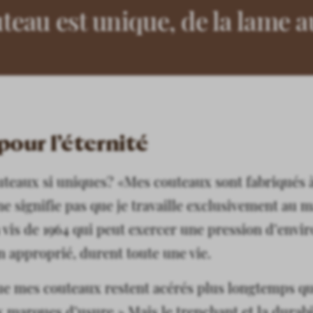
eau est unique, de la lame 
pour l’éternité
uteaux si uniques? «Mes couteaux sont fabriqués à
 signifie pas que je travaille exclusivement au m
à vis de 1964 qui peut exercer une pression d’envir
en approprié, durent toute une vie.
ue mes couteaux restent acérés plus longtemps qu
marques d’usure.» Mais le trenchant et la durabili