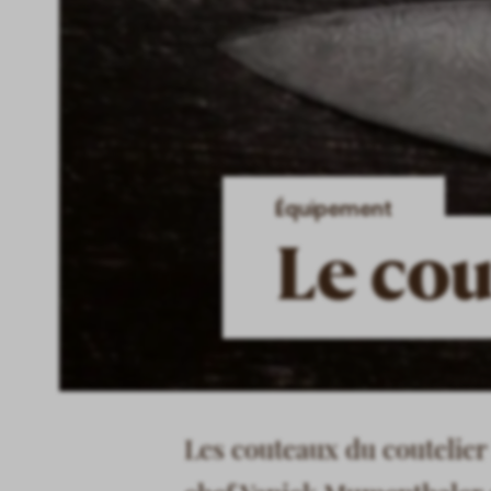
Équipement
Le co
Les couteaux du coutelier