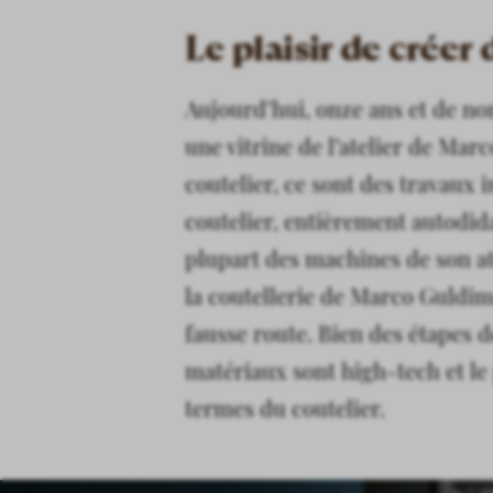
Le plaisir de créer
Aujourd’hui, onze ans et de no
une vitrine de l’atelier de Mar
coutelier, ce sont des travaux
coutelier, entièrement autodida
plupart des machines de son at
la coutellerie de Marco Guldiman
fausse route. Bien des étapes d
matériaux sont high-tech et le
termes du coutelier.