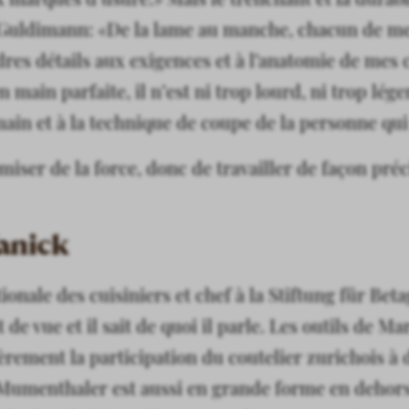
Guldimann: «De la lame au manche, chacun de me
es détails aux exigences et à l’anatomie de mes c
n main parfaite, il n’est ni trop lourd, ni trop lége
 main et à la technique de coupe de la personne qui
ser de la force, donc de travailler de façon préci
anick
onale des cuisiniers et chef à la Stiftung für Bet
e vue et il sait de quoi il parle. Les outils de M
èrement la participation du coutelier zurichois à 
 Mumenthaler est aussi en grande forme en dehor