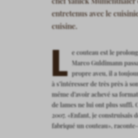
chef Yanick Mumenthaler e
entretenus avec le cuisini
cuisine.
L
e couteau est le prolong
Marco Guldimann passait
propre aveu, il a toujo
à s’intéresser de très près à son
même d’avoir achevé sa formation
de lames ne lui ont plus suffi.
2007. «Enfant, je construisais 
fabriqué un couteau», raconte-t