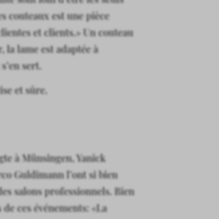
s couteaux est une pièce
lientes et clients.» Un couteau
r, la lame est adaptée à
 s’en sert.
se et sûre.
agte à Münsingen, Yanick
arco Guldimann l’ont si bien
des salons professionnels. Bien
s de ces événements: «La