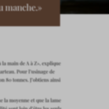
au manche.»
 la main de A à Z», explique
arteau. Pour l’usinage de
on 80 tonnes. J’obtiens ainsi
e la moyenne et que la lame
té sont loin d’être les seuls