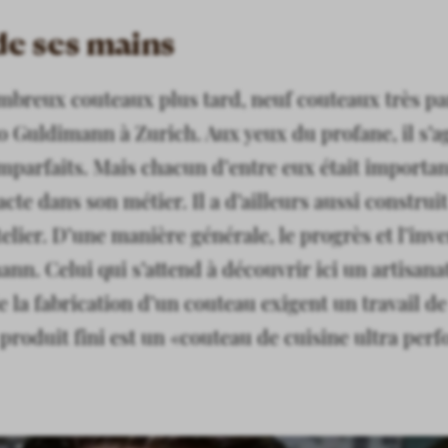
 de ses mains
mbreux couteaux plus tard, neuf couteaux très pa
co Guldimann à Zurich. Aux yeux du profane, il s’ag
 imparfaits. Mais chacun d’entre eux était importa
cte dans son métier. Il a d’ailleurs aussi construi
elier. D’une manière générale, le progrès et l’inv
n. Celui qui s’attend à découvrir ici un artisanat 
e la fabrication d’un couteau exigent un travail d
 produit fini est un «couteau de cuisine ultra per