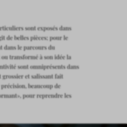
rticuliers sont exposés dans
it de belles pièces; pour le
nt dans le parcours du
t ou transformé à son idée la
entivité sont omniprésents dans
grossier et salissant fait
e précision, beaucoup de
formant», pour reprendre les