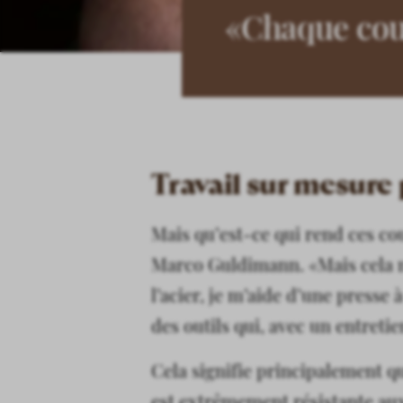
«Chaque cout
Travail sur mesure 
Mais qu’est-ce qui rend ces co
Marco Guldimann. «Mais cela ne
l’acier, je m’aide d’une presse 
des outils qui, avec un entreti
Cela signifie principalement q
est extrêmement résistante aux 