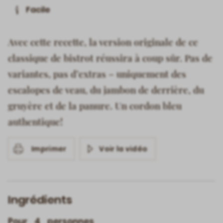
Facile
Avec cette recette, la version originale de ce
classique de bistrot réussira à coup sûr. Pas de
variantes, pas d’extras – uniquement des
escalopes de veau, du jambon de derrière, du
gruyère et de la panure. Un cordon bleu
authentique!
Imprimer
Voir la vidéo
Ingrédients
Pour
personnes