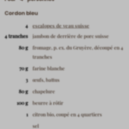
4
Cordon bleu
4
escalopes de veau suisse
4 tranches
jambon de derrière de porc suisse
80 g
fromage, p. ex. du Gruyère, découpé en 4
tranches
70 g
farine blanche
3
œufs, battus
80 g
chapelure
100 g
beurre à rôtir
1
citron bio, coupé en 4 quartiers
sel