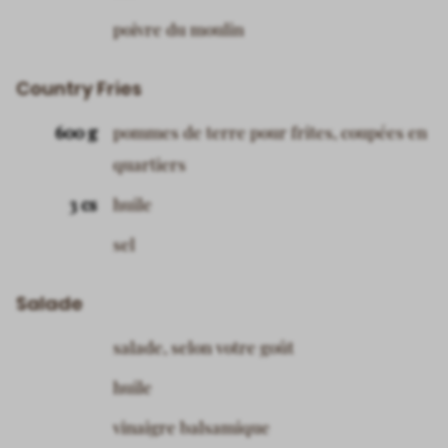
poivre du moulin
Country Fries
600 g
pommes de terre pour frites, coupées en
quartiers
3 cs
huile
sel
Salade
salade, selon votre goût
huile
vinaigre balsamique