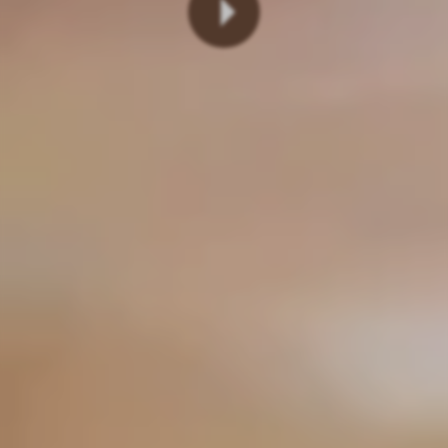
Lire
la
vidéo