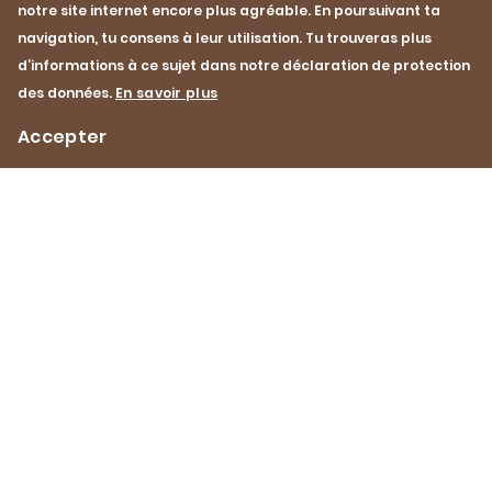
notre site internet encore plus agréable. En poursuivant ta
Préparation
Pour les enfants
navigation, tu consens à leur utilisation. Tu trouveras plus
Cordon bleu
Escalope
d’informations à ce sujet dans notre déclaration de protection
des données.
En savoir plus
Cuisson à la poêle
Printemps
Accepter
Été
Veau
Porc
Impressum
Protection des données
Contact
Footer
Navigation
Pinterest
YouTube
Facebook
Instagram
Instagram