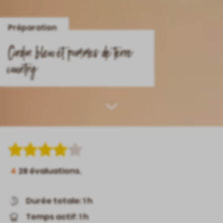
Préparation
Cordon bleu et pommes de terre
country
Scroll
down
4
28
évaluations.
Durée totale: 1 h
Temps actif: 1 h