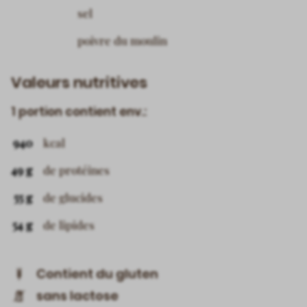
sel
poivre du moulin
Valeurs nutritives
1 portion contient env.:
940
kcal
49 g
de protéines
55 g
de glucides
54 g
de lipides
Contient du gluten
sans lactose