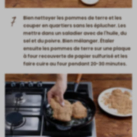
7
Bien nettoyer les pommes de terre et les
couper en quartiers sans les éplucher. Les
mettre dans un saladier avec de l’huile, du
sel et du poivre. Bien mélanger. Étaler
ensuite les pommes de terre sur une plaque
à four recouverte de papier sulfurisé et les
faire cuire au four pendant 20-30 minutes.