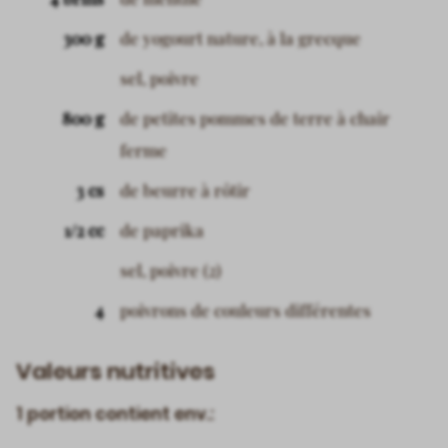
300 g
de yogourt nature, à la grecque
sel, poivre
800 g
de petites pommes de terre à chair
ferme
3 cs
de beurre à rôtir
1/2 cc
de paprika
sel, poivre (2)
4
poivrons de couleurs différentes
Valeurs nutritives
1 portion contient env.: