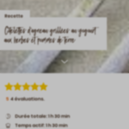
Recette
Côtelettes d’agneau grillées au yogourt
aux herbes et pommes de terre
Scroll
down
5
4
évaluations.
Durée totale: 1 h 30 min
Temps actif: 1 h 30 min