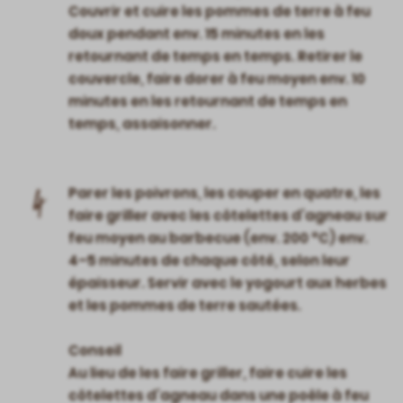
Couvrir et cuire les pommes de terre à feu
doux pendant env. 15 minutes en les
retournant de temps en temps. Retirer le
couvercle, faire dorer à feu moyen env. 10
minutes en les retournant de temps en
temps, assaisonner.
4
Parer les poivrons, les couper en quatre, les
faire griller avec les côtelettes d’agneau sur
feu moyen au barbecue (env. 200 °C) env.
4–5 minutes de chaque côté, selon leur
épaisseur. Servir avec le yogourt aux herbes
et les pommes de terre sautées.
Conseil
Au lieu de les faire griller, faire cuire les
côtelettes d’agneau dans une poêle à feu