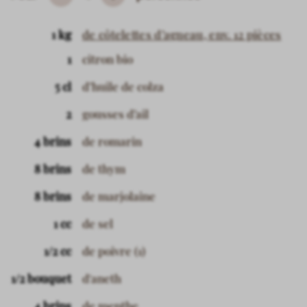
Subtrahieren
Hinzufügen
1 kg
de côtelettes d’agneau, env. 12 pièces
1
citron bio
5 cl
d’huile de colza
2
gousses d’ail
4 brins
de romarin
8 brins
de thym
8 brins
de marjolaine
1 cc
de sel
1/2 cc
de poivre (1)
1/2 bouquet
d'aneth
4 brins
de menthe