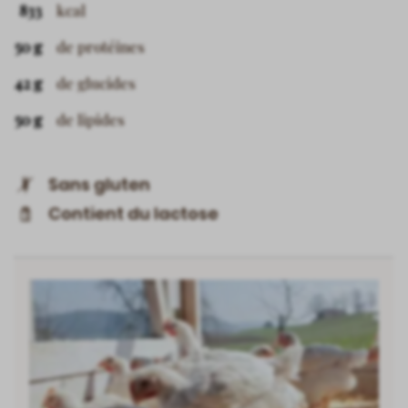
833
kcal
50 g
de protéines
42 g
de glucides
50 g
de lipides
Sans gluten
Contient du lactose