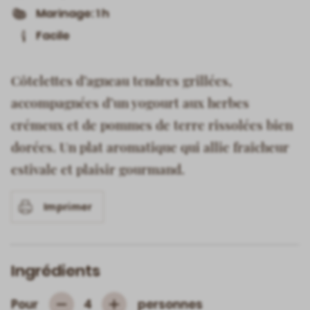
Marinage: 1 h
Facile
Côtelettes d’agneau tendres grillées,
accompagnées d’un yogourt aux herbes
crémeux et de pommes de terre rissolées bien
dorées. Un plat aromatique qui allie fraîcheur
estivale et plaisir gourmand.
Imprimer
Ingrédients
Pour
personnes
4