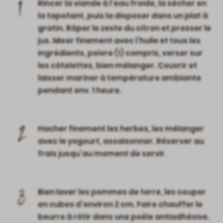
1
Rincer la viande à l’eau froide, la sécher en
la tapotant, puis la disposer dans un plat à
gratin. Râper le zeste du citron et presser le
jus. Mixer finement avec l’huile et tous les
ingrédients, poivre (1) compris, verser sur
les côtelettes, bien mélanger. Couvrir et
laisser mariner à température ambiante
pendant env. 1 heure.
2
Hacher finement les herbes, les mélanger
avec le yogourt, assaisonner. Réserver au
frais jusqu’au moment de servir.
3
Bien laver les pommes de terre, les couper
en cubes d’environ 2 cm. Faire chauffer le
beurre à rôtir dans une poêle antiadhésive.