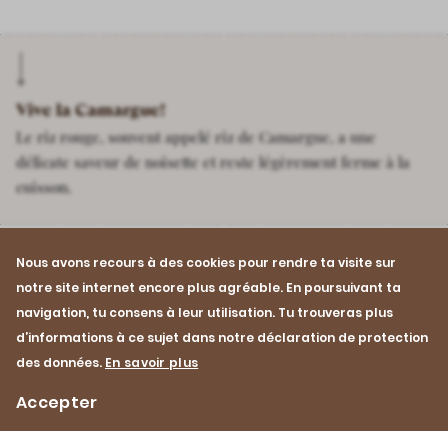
Vive la Camargue!
Le riz rouge, souvent appelé riz de Camargue, a une
délicate saveur de noisette et reste légèrement ferme à la
cuisson.
Nous avons recours à des cookies pour rendre ta visite sur
notre site internet encore plus agréable. En poursuivant ta
navigation, tu consens à leur utilisation. Tu trouveras plus
Recette
Pour les invités
Cou
d’informations à ce sujet dans notre déclaration de protection
des données.
En savoir plus
Cuisson braisée
Printemps
Accepter
Été
Porc