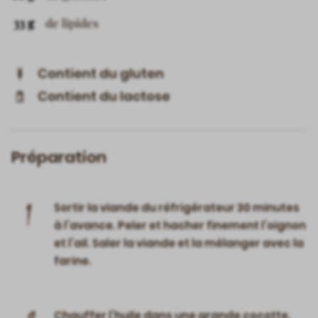
33 g
de lipides
Contient du gluten
Contient du lactose
Préparation
1
Sortir la viande du réfrigérateur 30 minutes
à l’avance. Peler et hacher finement l’oignon
et l’ail. Saler la viande et la mélanger avec la
farine.
Chauffer l’huile dans une grande cocotte.