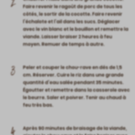
2
Faire revenir le ragoût de porc de tous les
côtés, le sortir de la cocotte. Faire revenir
l’échalote et l’ail dans les sucs. Déglacer
avec le vin blanc et le bouillon et remettre la
viande. Laisser braiser 2 heures à feu
moyen. Remuer de temps à autre.
3
Peler et couper le chou-rave en dés de 1,5
cm. Réserver. Cuire le riz dans une grande
quantité d’eau salée pendant 35 minutes.
Égoutter et remettre dans la casserole avec
le beurre. Saler et poivrer. Tenir au chaud à
feu très bas.
4
Après 90 minutes de braisage de la viande,