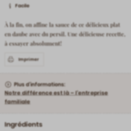
Facile
À la fin, on affine la sauce de ce délicieux plat
en daube avec du persil. Une délicieuse recette,
à essayer absolument!
Imprimer
Plus d’informations:
Notre différence est là – l’entreprise
familiale
Ingrédients