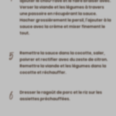
ajouter le chou-rave et le faire braiser avec.
Verser la viande et les légumes à travers
une passoire en récupérant la sauce.
Hacher grossièrement le persil, l’ajouter à la
sauce avec la crème et mixer finement le
tout.
5
Remettre la sauce dans la cocotte, saler,
poivrer et rectifier avec du zeste de citron.
Remettre la viande et les légumes dans la
cocotte et réchauffer.
6
Dresser le ragoût de porc et le riz sur les
assiettes préchauffées.