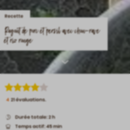
Recette
Ragoût de porc et persil avec chou-rave
et riz rouge
Scroll
down
4
21
évaluations.
Durée totale: 2 h
Temps actif: 45 min