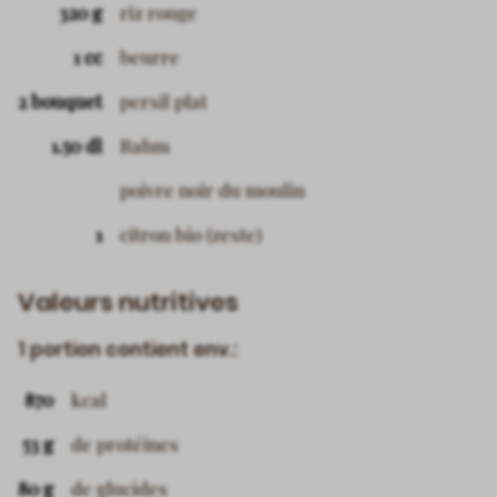
320 g
riz rouge
1 cc
beurre
2 bouquet
persil plat
1.50 dl
Rahm
poivre noir du moulin
1
citron bio (zeste)
Valeurs nutritives
1 portion contient env.:
870
kcal
53 g
de protéines
80 g
de glucides