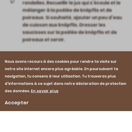
rondelles. Recueillir le jus qui s’écoule et le
mélanger à la poêlée de knöpflis et de
poireaux. Si souhaité, ajouter un peu d’eau
de cuisson aux knöpflis. Dresser les
saucisses sur la poêlée de knöpflis et de
poireaux et servir.
Nous avons recours à des cookies pour rendre ta visite sur
notre site internet encore plus agréable. En poursuivant ta
navigation, tu consens à leur utilisation. Tu trouveras plus
d’informations à ce sujet dans notre déclaration de protection
des données.
En savoir plus
Recette
Cuisson à l’eau
Accepter
Automne
Hiver
Porc