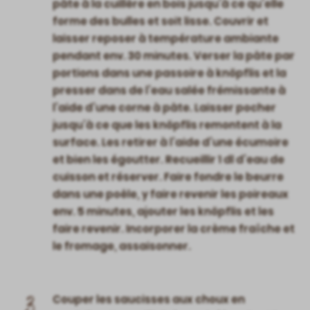
pâte à la cuillère en bois jusqu’à ce qu’elle
forme des bulles et soit lisse. Couvrir et
laisser reposer à température ambiante
pendant env. 30 minutes. Verser la pâte par
portions dans une passoire à knöpflis et la
presser dans de l’eau salée frémissante à
l’aide d’une corne à pâte. Laisser pocher
jusqu’à ce que les knöpflis remontent à la
surface. Les retirer à l’aide d’une écumoire
et bien les égoutter. Recueillir 1 dl d’eau de
cuisson et réserver. Faire fondre le beurre
dans une poêle, y faire revenir les poireaux
env. 5 minutes, ajouter les knöpflis et les
faire revenir. Incorporer la crème fraîche et
le fromage, assaisonner.
3
Couper les saucisses aux choux en