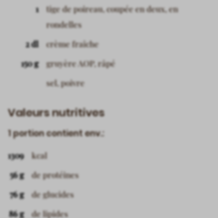
1
tige de poireau, coupée en deux, en
rondelles
2 dl
crème fraîche
150 g
gruyère AOP, râpé
sel, poivre
Valeurs nutritives
1 portion contient env.:
1309
kcal
56 g
de protéines
76 g
de glucides
86 g
de lipides