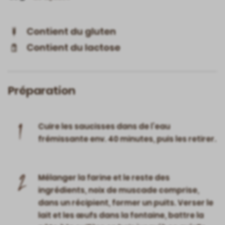
Contient du gluten
Contient du lactose
Préparation
1
Cuire les saucisses dans de l’eau
frémissante env. 40 minutes, puis les retirer.
2
Mélanger la farine et le reste des
ingrédients, noix de muscade comprise,
dans un récipient, former un puits. Verser le
lait et les œufs dans la fontaine, battre la