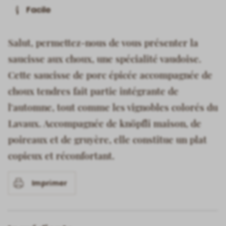
Facile
Salut, permettez-nous de vous présenter la
saucisse aux choux, une spécialité vaudoise.
Cette saucisse de porc épicée accompagnée de
choux tendres fait partie intégrante de
l'automne, tout comme les vignobles colorés du
Lavaux. Accompagnée de knöpfli maison, de
poireaux et de gruyère, elle constitue un plat
copieux et réconfortant.
Imprimer