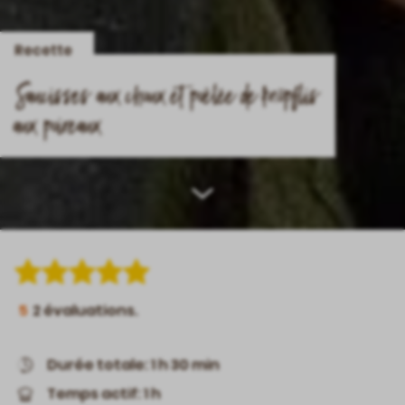
Recette
Saucisses aux choux et poêlée de knöpflis
aux poireaux
Scroll
down
5
2
évaluations.
Durée totale: 1 h 30 min
Temps actif: 1 h