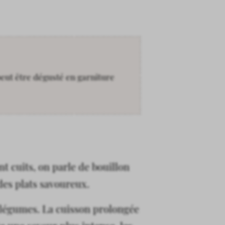
 peut être dégusté en garniture
nt cuits, on parle de bouillon
des plats savoureux.
 légumes. La cuisson prolongée