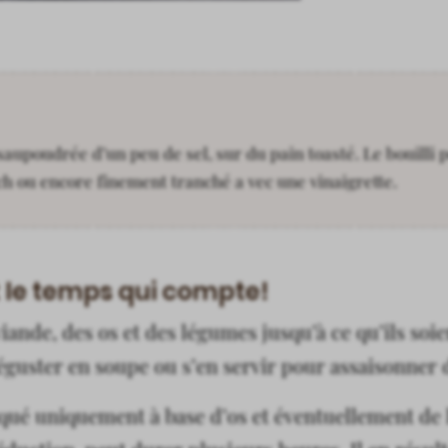
 saupoudrée d’un peu de sel, sur du pain toasté. Le bouilli
h ou encore finement tranché a vec une vinaigrette.
t le temps qui compte!
viande, des os et des légumes jusqu’à ce qu’ils soie
guster en soupe ou s’en servir pour assaisonner 
iqué uniquement à base d’os et éventuellement de