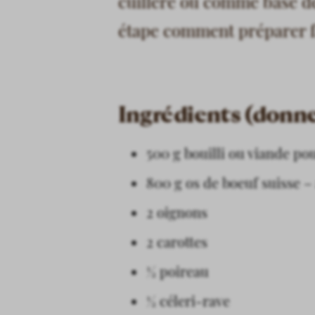
cuillère ou comme base de
étape comment préparer f
Ingrédients (donne 
500 g bouilli ou viande pou
800 g os de boeuf suisse –
2 oignons
2 carottes
½ poireau
½ céleri-rave