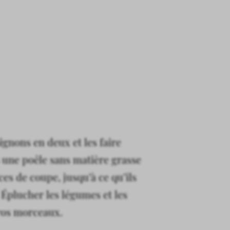
ignons en deux et les faire
 une poêle sans matière grasse
ces de coupe, jusqu’à ce qu’ils
. Éplucher les légumes et les
ros morceaux.