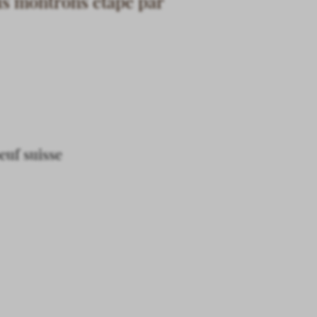
us montrons étape par
oeuf suisse