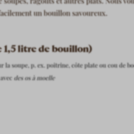
 soupes, ragoûts et autres plats. Nous vo
acilement un bouillon savoureux.
1,5 litre de bouillon)
r la soupe, p. ex. poitrine, côte plate ou cou de b
 avec
des os à moelle