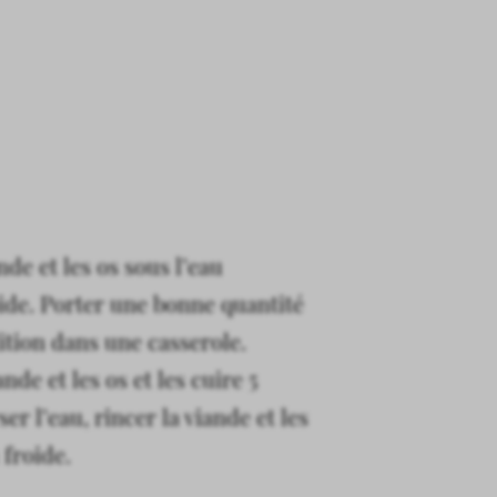
nde et les os sous l’eau
ide. Porter une bonne quantité
lition dans une casserole.
ande et les os et les cuire 5
er l’eau, rincer la viande et les
 froide.