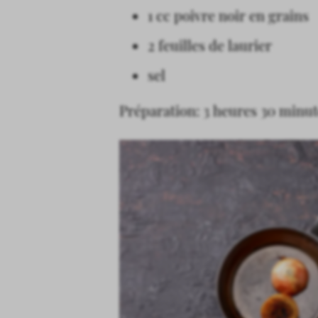
1 cc poivre noir en grains
2 feuilles de laurier
sel
Préparation: 3 heures 30 minu