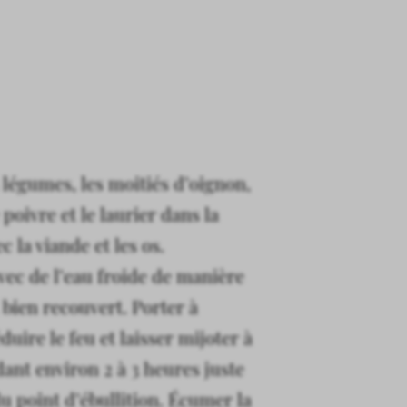
 légumes, les moitiés d’oignon,
 poivre et le laurier dans la
c la viande et les os.
ec de l’eau froide de manière
 bien recouvert. Porter à
éduire le feu et laisser mijoter à
ant environ 2 à 3 heures juste
u point d’ébullition. Écumer la