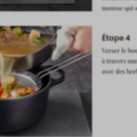
mousse qui 
Étape 4
Verser le bo
à travers un
avec des her