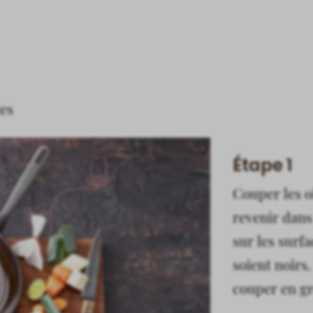
tes
Étape 1
Couper les o
revenir dans
sur les surfa
soient noirs
couper en g