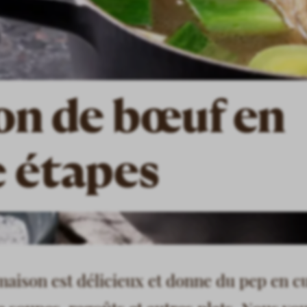
on de bœuf en
e étapes
maison est délicieux et donne du pep en cu