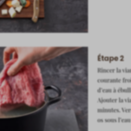
Étape 2
Rincer la via
courante fro
d’eau à ébul
Ajouter la vi
minutes. Vers
os sous l’eau