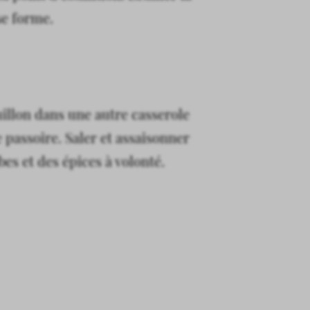
se forme.
uillon dans une autre casserole
e passoire. Saler et assaisonner
bes et des épices à volonté.