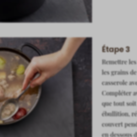
Étape 3
Remettre les
les grains de
casserole ave
Compléter av
que tout soit
ébullition, r
couvert pend
en dessous d