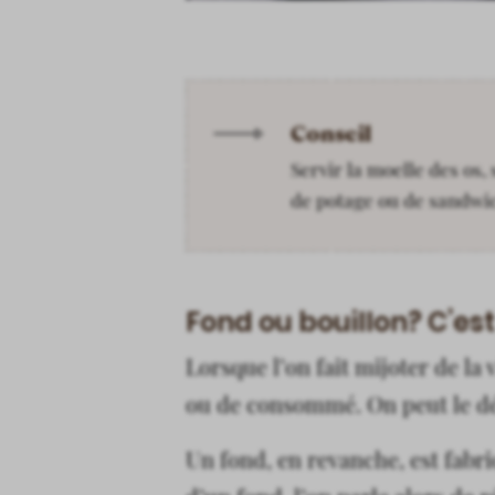
Conseil
Servir la moelle des os,
de potage ou de sandwic
Fond ou bouillon? C’es
Lorsque l’on fait mijoter de la 
ou de consommé. On peut le dé
Un fond, en revanche, est fabr