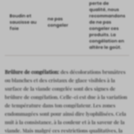
perte de
qualité, nous
Boudin et
recommandons
ne pas
saucisse au
de ne pas
congeler
foie
congeler ces
produits. La
congélation en
altère le goût.
Brûlure de congélation:
des décolorations brunâtres
ou blanches et des cristaux de glace visibles à la
surface de la viande congelée sont des signes de
brûlure de congélation. Celle-ci est due à la variation
de température dans ton congélateur. Les zones
endommagées sont pour ainsi dire lyophilisées. Cela
nuit à la consistance, à la couleur et à la saveur de la
viande. Mais malgré ces restrictions qualitatives, la