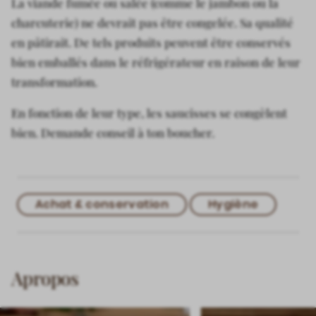
La viande fumée ou salée (comme le jambon ou la
charcuterie) ne devrait pas être congelée. Sa qualité
en pâtirait. De tels produits peuvent être conservés
bien emballés dans le réfrigérateur en raison de leur
transformation.
En fonction de leur type, les saucisses se congèlent
bien. Demande conseil à ton boucher.
Achat & conservation
Hygiène
Apropos