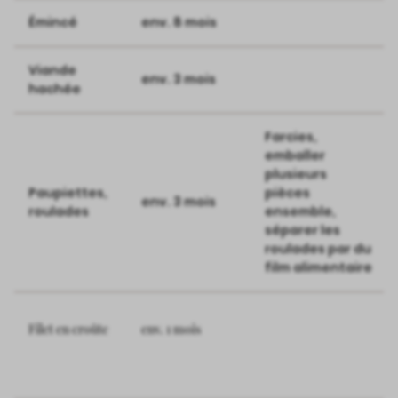
Émincé
env. 8 mois
Viande
env. 3 mois
hachée
Farcies,
emballer
plusieurs
Paupiettes,
pièces
env. 3 mois
roulades
ensemble,
séparer les
roulades par du
film alimentaire
Filet en croûte
env. 1 mois