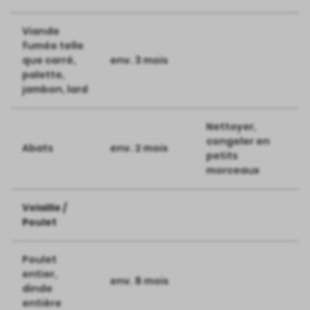
Viande
fumée telle
que carré,
env. 3 mois
palette,
jambon, lard
Nettoyer,
congeler en
Abats
env. 2 mois
petits
morceaux
Volaille /
Poulet
Poulet
entier,
env. 8 mois
dinde
entière