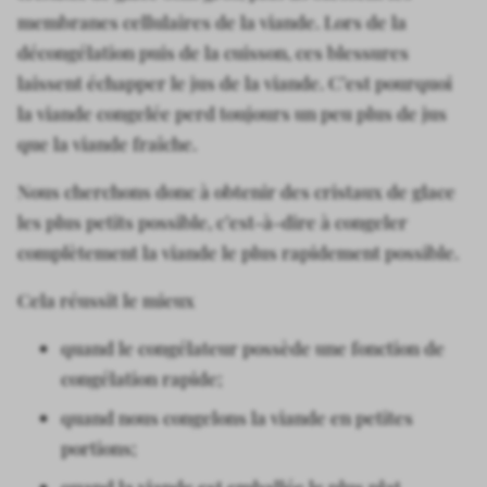
membranes cellulaires de la viande. Lors de la
décongélation puis de la cuisson, ces blessures
laissent échapper le jus de la viande. C’est pourquoi
la viande congelée perd toujours un peu plus de jus
que la viande fraîche.
Nous cherchons donc à obtenir des cristaux de glace
les plus petits possible, c’est-à-dire à congeler
complètement la viande le plus rapidement possible.
Cela réussit le mieux
quand le congélateur possède une fonction de
congélation rapide;
quand nous congelons la viande en petites
portions;