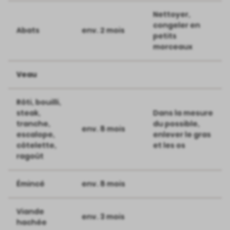
Nettoyer,
congeler en
Abats
env. 2 mois
petits
morceaux
Veau
Rôti, bouilli,
steak,
Dans la mesure
tranche,
du possible,
env. 8 mois
escalope,
enlever le gras
côtelette,
et les os
ragoût
Émincé
env. 8 mois
Viande
env. 3 mois
hachée