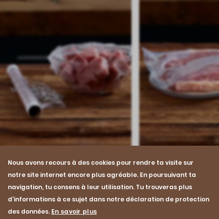
Achat & conservation
Achat & conservation
Nous avons recours à des cookies pour rendre ta visite sur
Conserver de la viande
Décongeler de la 
notre site internet encore plus agréable. En poursuivant ta
navigation, tu consens à leur utilisation. Tu trouveras plus
Hop au frigo! – C’est ainsi que tu
La viande congelée dev
d’informations à ce sujet dans notre déclaration de protection
stockeras correctement de la viande
décongeler lentement.
des données.
En savoir plus