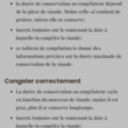
la durée de conservation au congélateur dépend
de la pièce de viande. Moins celle-ci contient de
graisse, mieux elle se conserve;
inscris toujours sur le contenant la date à
laquelle tu congèles la viande;
ce tableau de congélation te donne des
informations précises sur la durée maximale de
conservation de la viande.
Congeler correctement
La durée de conservation au congélateur varie
en fonction du morceau de viande: moins il est
gras, plus il se conserve longtemps.
inscris toujours sur le contenant la date à
laquelle tu congèles la viande;