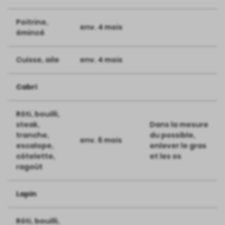
Poitrine,
env. 4 mois
émincé
Cuisse, aile
env. 4 mois
Cabri
Rôti, bouilli,
steak,
Dans la mesure
tranche,
du possible,
env. 6 mois
escalope,
enlever le gras
côtelette,
et les os
ragoût
Lapin
Rôti, bouilli,