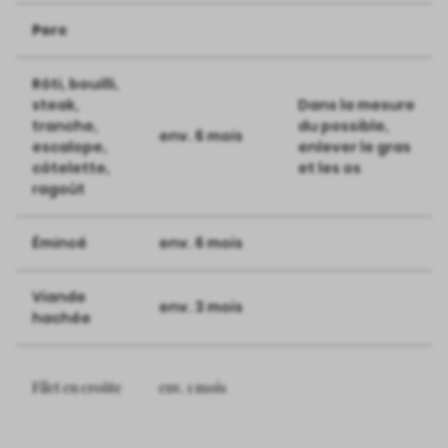
Porc
Rôti, bouilli,
steak,
Dans la mesure
tranche,
du possible,
env. 6 mois
escalope,
enlever le gras
côtelette,
et les os
ragoût
Émincé
env. 6 mois
Viande
env. 3 mois
hachée
Filet en croûte
env. 1 mois