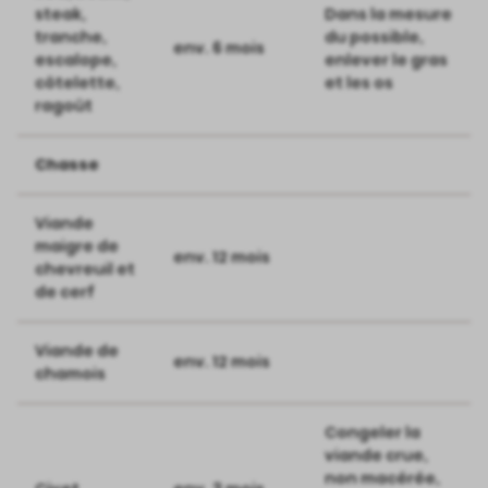
steak,
Dans la mesure
tranche,
du possible,
env. 6 mois
escalope,
enlever le gras
côtelette,
et les os
ragoût
Chasse
Viande
maigre de
env. 12 mois
chevreuil et
de cerf
Viande de
env. 12 mois
chamois
Congeler la
viande crue,
non macérée,