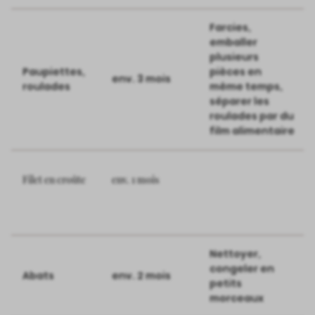
Farcies,
emballer
plusieurs
Paupiettes,
pièces en
env. 3 mois
roulades
même temps,
séparer les
roulades par du
film alimentaire
Filet en croûte
env. 1 mois
Nettoyer,
congeler en
Abats
env. 2 mois
petits
morceaux