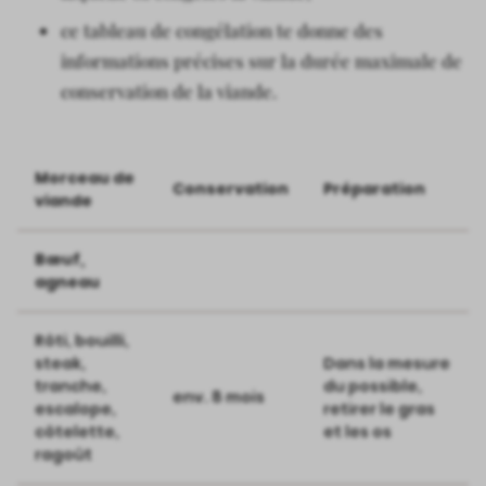
ce tableau de congélation te donne des
informations précises sur la durée maximale de
conservation de la viande.
Morceau de
Conservation
Préparation
viande
Bœuf,
agneau
Rôti, bouilli,
steak,
Dans la mesure
tranche,
du possible,
env. 8 mois
escalope,
retirer le gras
côtelette,
et les os
ragoût