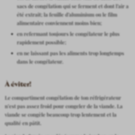
sacs de congélation qui se ferment et dont l’air a
été extrait; la feuille d’aluminium ou le film
alimentaire conviennent moins bien;
en refermant toujours le congélateur le plus
rapidement possible;
en ne laissant pas les aliments trop longtemps
dans le congélateur.
À éviter!
Le compartiment congélation de ton réfrigérateur
n’est pas assez froid pour congeler de la viande. La
viande se congèle beaucoup trop lentement et la
qualité en pâtit.