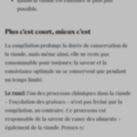
quand la viande est emballée le plus plat
possible.
Plus c’est court, mieux c’est
La congélation prolonge la durée de conservation de
la viande, mais même ainsi, elle ne reste pas
consommable pour toujours: la saveur et la
consistance optimale ne se conservent que pendant
un temps limité.
Le ranci:
l’un des processus chimiques dans la viande
– l’oxydation des graisses – n’est pas freiné par la
congélation, au contraire. Ce processus est
responsable de la saveur de rance des aliments –
également de la viande. Penses-y: