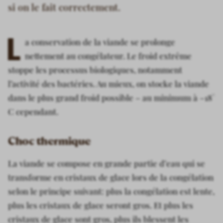
si on le fait correctement.
L
a conservation de la viande se prolonge
nettement au congélateur. Le froid extrême
stoppe les processus biologiques, notamment
l’activité des bactéries. Au mieux, on stocke la viande
dans le plus grand froid possible – au minimum à –18°
C cependant.
Choc thermique
La viande se compose en grande partie d’eau qui se
transforme en cristaux de glace lors de la congélation
selon le principe suivant: plus la congélation est lente,
plus les cristaux de glace seront gros. Et plus les
cristaux de glace sont gros, plus ils blessent les