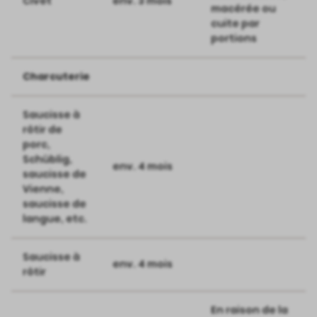
Civet
env. 3 mois
macérée ou
cuite par
portions
Charcuterie
Saucisse à
rôtir de
porc,
Schüblig,
env. 4 mois
saucisse de
Vienne,
saucisse de
langue, etc.
Saucisse à
env. 4 mois
rôtir
En raison de la