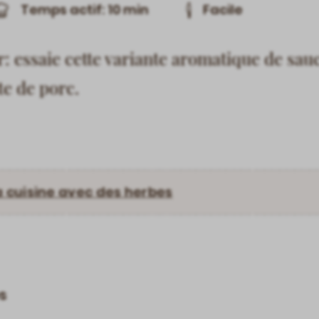
Temps actif: 10 min
Facile
r: essaie cette variante aromatique de sauc
te de porc.
a cuisine avec des herbes
s