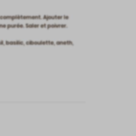
re complètement. Ajouter le
ne purée. Saler et poivrer.
sil, basilic, ciboulette, aneth,