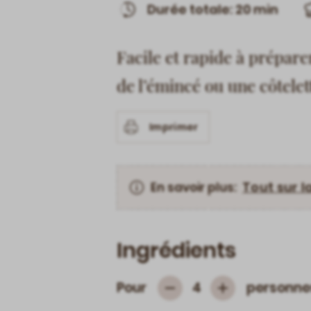
Durée totale: 20 min
Facile et rapide à prépare
de l’émincé ou une côtelet
Imprimer
Tout sur l
En savoir plus:
Ingrédients
Pour
personne
4
Subtrahieren
Hinzufügen