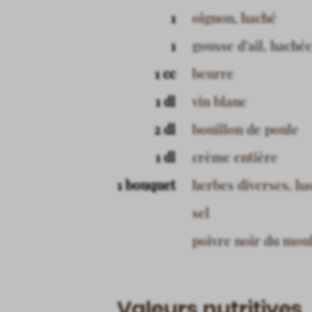
1
oignon, haché
1
gousse d’ail, haché
1 cc
beurre
1 dl
vin blanc
2 dl
bouillon de poule
1 dl
crème entière
1 bouquet
herbes diverses, h
sel
poivre noir du mou
Valeurs nutritives