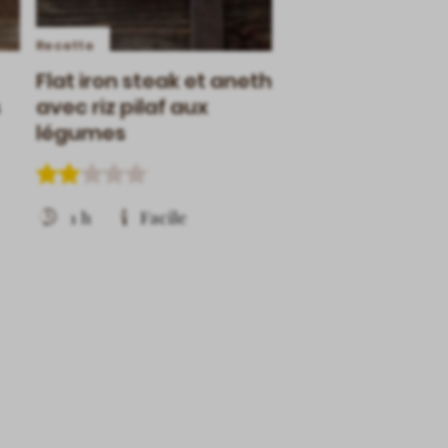
Recette
Recette
Flat iron steak et aneth
Rosbif à l’huile 
s
avec riz pilaf aux
fines herbes su
légumes
grillé
1 h
Facile
1 h 20 min