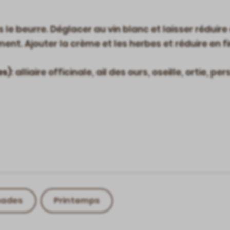
ans le beurre. Déglacer au vin blanc et laisser rédui
ment. Ajouter la crème et les herbes et réduire en fi
es)
: alliaire officinale, ail des ours, oseille, ortie, per
nades
Printemps