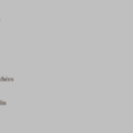
e
achées
lin