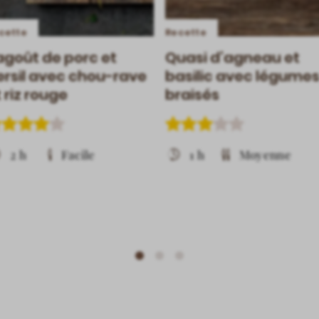
cette
Recette
agoût de porc et
Quasi d’agneau et
ersil avec chou-rave
basilic avec légume
 riz rouge
braisés
2 h
Facile
1 h
Moyenne