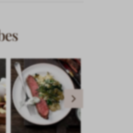
bes
Next
slide