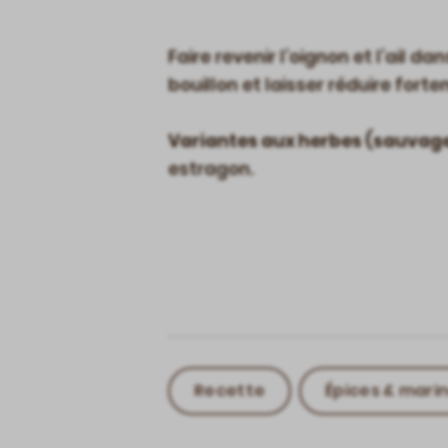
Faire revenir l’oignon et l’ail d
bouillon et laisser réduire forte
Variantes aux herbes (sauvag
estragon.
Recette
Épices & mari