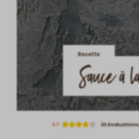
Recette
Sauce à l
3.7
33
évaluations