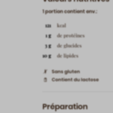
1 portion contient env.:
121
kcal
1 g
de protéines
3 g
de glucides
10 g
de lipides
Sans gluten
Contient du lactose
Préparation