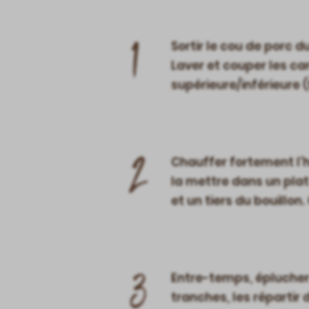
1
Sortir le cou de porc d
Laver et couper les car
supérieure/inférieure (
2
Chauffer fortement l’h
la mettre dans un plat 
et un tiers du bouillon
3
Entre-temps, éplucher l
tranches, les répartir 