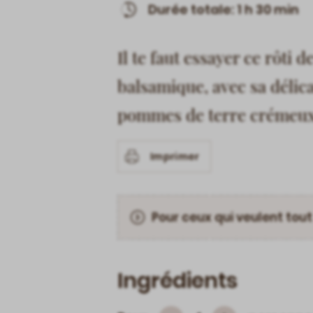
Durée totale: 1 h 30 min
Il te faut essayer ce rôti 
balsamique, avec sa délicat
pommes de terre crémeux
Imprimer
Pour ceux qui veulent tout
Ingrédients