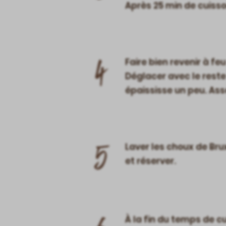
Après 25 min de cuisso
4
Faire bien revenir à fe
Déglacer avec le reste 
épaississe un peu. Ass
5
Laver les choux de Brux
et réserver.
À la fin du temps de cu