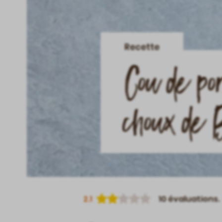
Recette
Cou de po
choux de 
2.1
10
évaluations.