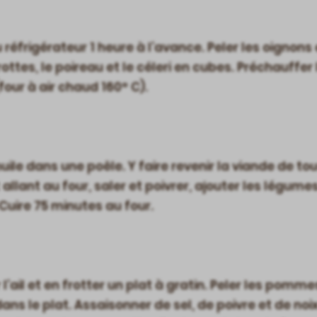
u réfrigérateur 1 heure à l’avance. Peler les oignons
ottes, le poireau et le céleri en cubes. Préchauffer 
four à air chaud 160° C).
uile dans une poêle. Y faire revenir la viande de to
allant au four, saler et poivrer, ajouter les légumes.
. Cuire 75 minutes au four.
’ail et en frotter un plat à gratin. Peler les pomme
dans le plat. Assaisonner de sel, de poivre et de n