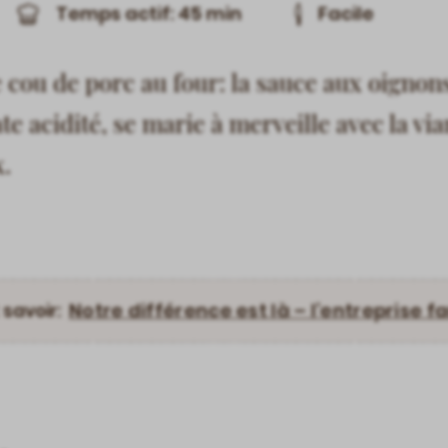
Temps actif: 45 min
Facile
de cou de porc au four: la sauce aux oignon
e acidité, se marie à merveille avec la via
.
Notre différence est là – l’entreprise f
 savoir: