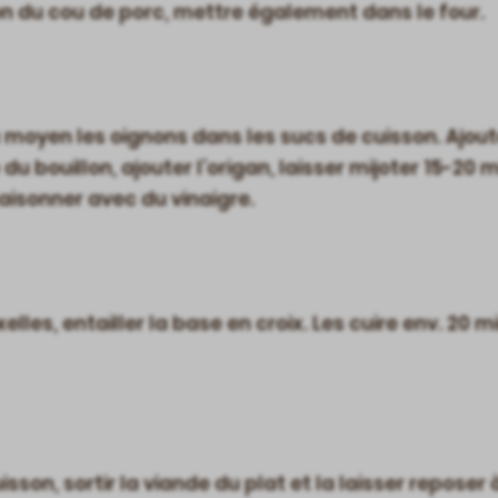
n du cou de porc, mettre également dans le four.
u moyen les oignons dans les sucs de cuisson. Ajoute
du bouillon, ajouter l’origan, laisser mijoter 15-20
aisonner avec du vinaigre.
elles, entailler la base en croix. Les cuire env. 20 
isson, sortir la viande du plat et la laisser reposer 