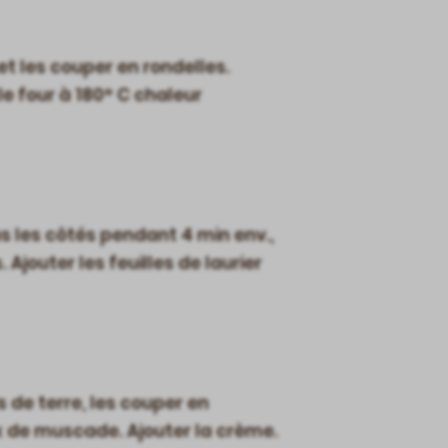
 et les couper en rondelles.
le four à 180° C chaleur
us les côtés pendant 4 min env.,
 Ajouter les feuilles de laurier
s de terre, les couper en
oix de muscade. Ajouter la crème.