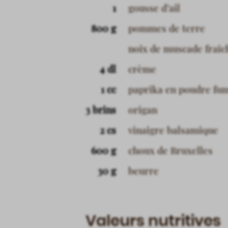
1
gousse d’ail
800 g
pommes de terre
noix de muscade fraî
4 dl
crème
1 cc
paprika en poudre fu
3 brins
origan
2 cs
vinaigre balsamique
600 g
choux de Bruxelles
30 g
beurre
Valeurs nutritives