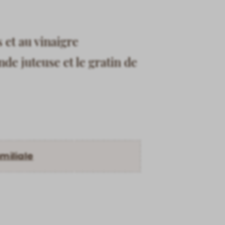
s et au vinaigre
nde juteuse et le gratin de
amiliale