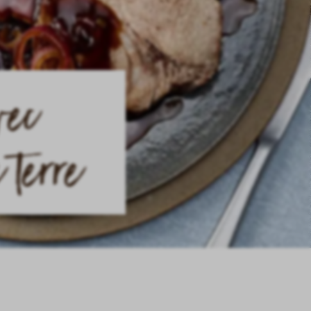
vec
 terre