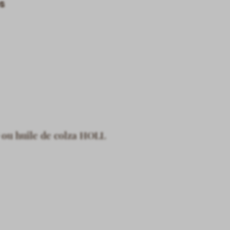
s
 ou huile de colza HOLL