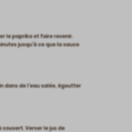
r le paprika et faire revenir.
 minutes jusqu’à ce que la sauce
min dans de l’eau salée, égoutter
à couvert. Verser le jus de