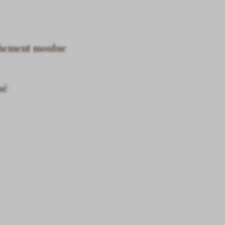
chement moulue
mé