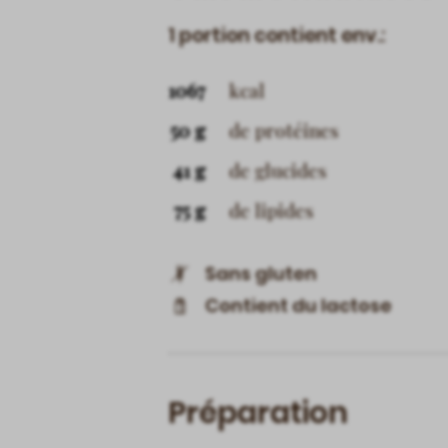
1 portion contient env.:
1067
kcal
50 g
de protéines
41 g
de glucides
75 g
de lipides
Sans gluten
Contient du lactose
Préparation