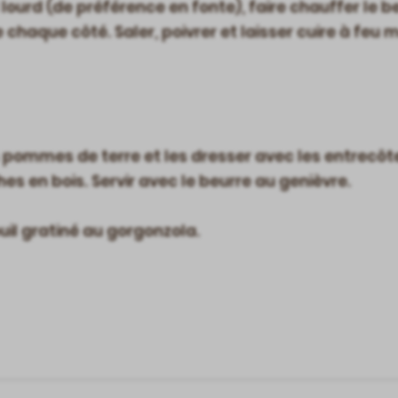
ourd (de préférence en fonte), faire chauffer le beur
 chaque côté. Saler, poivrer et laisser cuire à fe
 pommes de terre et les dresser avec les entrecôte
s en bois. Servir avec le beurre au genièvre.
l gratiné au gorgonzola.