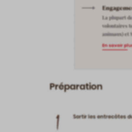
Engagemen
La plupart d
volontaires 
animaux) et S
En savoir plu
Préparation
1
Sortir les entrecôtes d