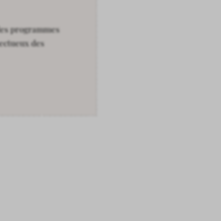
 des programmes
pectueux des