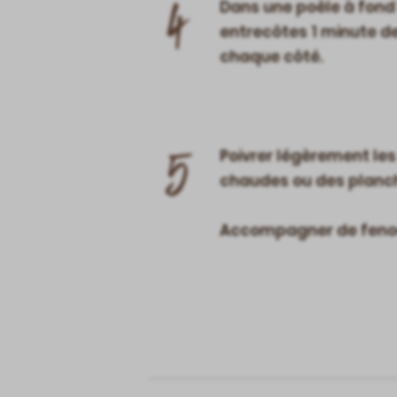
4
Dans une poêle à fond l
entrecôtes 1 minute de
chaque côté.
5
Poivrer légèrement les
chaudes ou des planche
Accompagner de fenoui