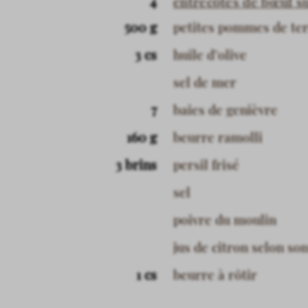
4
entrecôtes de bœuf su
500 g
petites pommes de te
3 cs
huile d’olive
sel de mer
7
baies de genièvre
160 g
beurre ramolli
3 brins
persil frisé
sel
poivre du moulin
jus de citron selon so
1 cs
beurre à rôtir