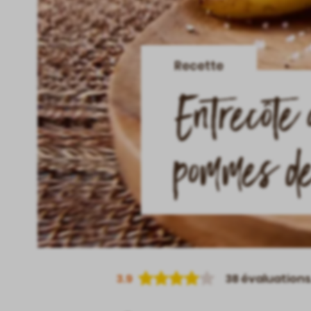
Recette
Entrecôte
pommes de
3.9
38
évaluations