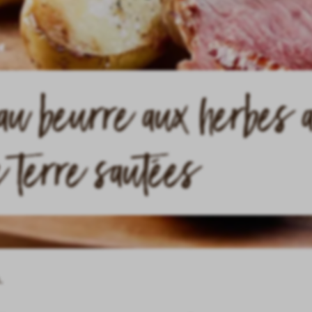
 au beurre aux herbes 
 terre sautées
.