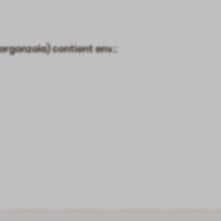
gorgonzola) contient env.: