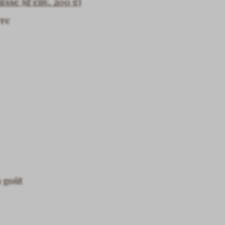
isse (d’env. 200 g)
rre
n goût