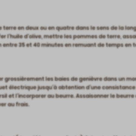
erre en deux ou en quatre dans le sens de la long
fer l’huile d’olive, mettre les pommes de terre, ass
en entre 35 et 40 minutes en remuant de temps en 
r grossièrement les baies de genièvre dans un mor
ouet électrique jusqu’à obtention d’une consistance
il et l’incorporer au beurre. Assaisonner le beurre 
er au frais.