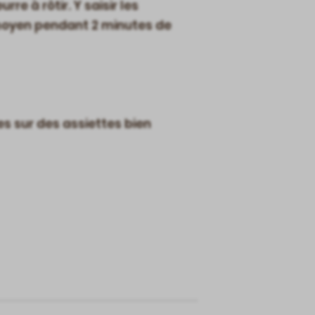
re à rôtir. Y saisir les
u moyen pendant 2 minutes de
s sur des assiettes bien