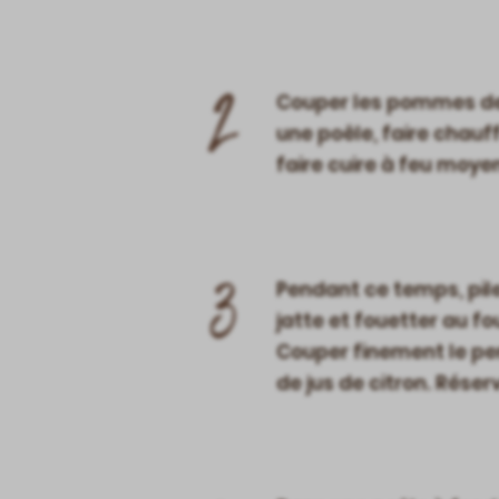
2
Couper les pommes de t
une poêle, faire chauf
faire cuire à feu moy
3
Pendant ce temps, pile
jatte et fouetter au f
Couper finement le pers
de jus de citron. Réserv