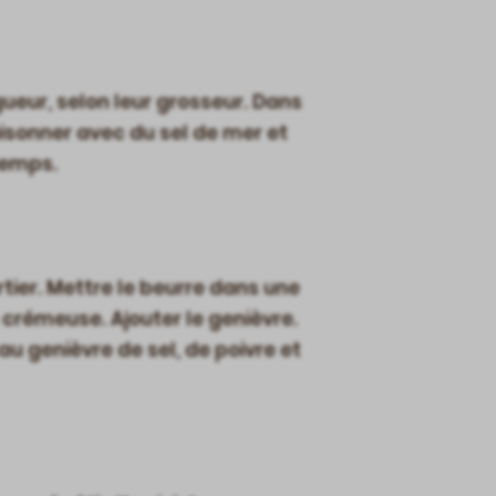
ueur, selon leur grosseur. Dans
aisonner avec du sel de mer et
temps.
tier. Mettre le beurre dans une
 crémeuse. Ajouter le genièvre.
au genièvre de sel, de poivre et