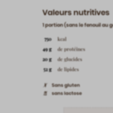
Valeurs nutritives
1 portion (sans le fenouil au 
750
kcal
49 g
de protéines
20 g
de glucides
52 g
de lipides
Sans gluten
sans lactose