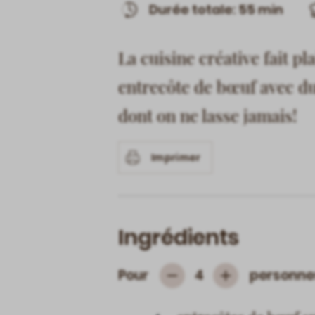
Durée totale: 55 min
La cuisine créative fait p
entrecôte de bœuf avec du
dont on ne lasse jamais!
Imprimer
Ingrédients
Pour
personne
4
Subtrahieren
Hinzufügen