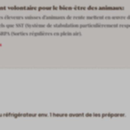
t volontaire pour le bien-être des animaux:
es éleveurs suisses d’animaux de rente mettent en œuvre
tels que SST (Système de stabulation particulièrement res
RPA (Sorties régulières en plein air).
s
u réfrigérateur env. 1 heure avant de les préparer.