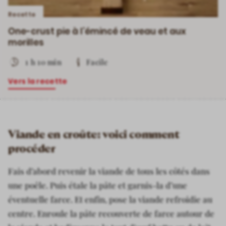
Recette
One-crust pie à l’émincé de veau et aux
morilles
1 h 10 min
Facile
Vers la recette
Viande en croûte: voici comment
procéder
Fais d’abord revenir la viande de tous les côtés dans
une poêle. Puis étale la pâte et garnis-la d’une
éventuelle farce. Et enfin, pose la viande refroidie au
centre. Enroule la pâte recouverte de farce autour de