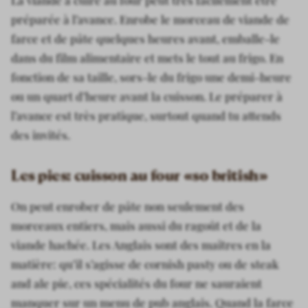
La viande à cuire au four peut très facilement être
préparée à l’avance. Enrobe le morceau de viande de
farce et de pâte quelques heures avant, emballe-le
dans du film alimentaire et mets le tout au frigo. En
fonction de sa taille, sors-le du frigo une demi-heure
ou un quart d’heure avant la cuisson. Le préparer à
l’avance est très pratique, surtout quand tu attends
des invités.
Les pies: cuisson au four «so british»
On peut enrober de pâte non seulement des
morceaux entiers, mais aussi du ragoût et de la
viande hachée. Les Anglais sont des maîtres en la
matière: qu’il s’agisse de cornish pasty ou de steak
and ale pie, ces spécialités du four ne sauraient
manquer sur un menu de pub anglais. Quand la farce