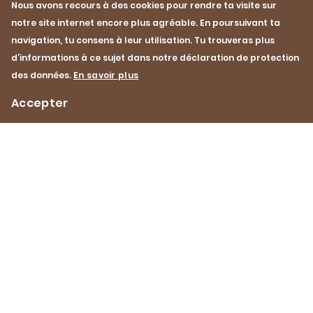
Nous avons recours à des cookies pour rendre ta visite sur
Viande au four
Le pochage
notre site internet encore plus agréable. En poursuivant ta
Le pochage est une m
navigation, tu consens à leur utilisation. Tu trouveras plus
cuisson douce dans de
d’informations à ce sujet dans notre déclaration de protection
Tu découvriras ici com
des données.
En savoir plus
prendre.
Accepter
Impressum
Protection des données
Contact
Footer
Navigation
Pinterest
YouTube
Facebook
Instagram
Instagram