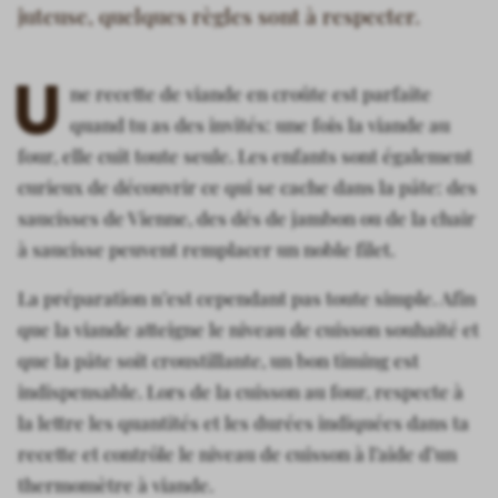
juteuse, quelques règles sont à respecter.
U
ne recette de viande en croûte est parfaite
quand tu as des invités: une fois la viande au
four, elle cuit toute seule. Les enfants sont également
curieux de découvrir ce qui se cache dans la pâte: des
saucisses de Vienne, des dés de jambon ou de la chair
à saucisse peuvent remplacer un noble filet.
La préparation n’est cependant pas toute simple. Afin
que la viande atteigne le niveau de cuisson souhaité et
que la pâte soit croustillante, un bon timing est
indispensable. Lors de la cuisson au four, respecte à
la lettre les quantités et les durées indiquées dans ta
recette et contrôle le niveau de cuisson à l’aide d’un
thermomètre à viande.