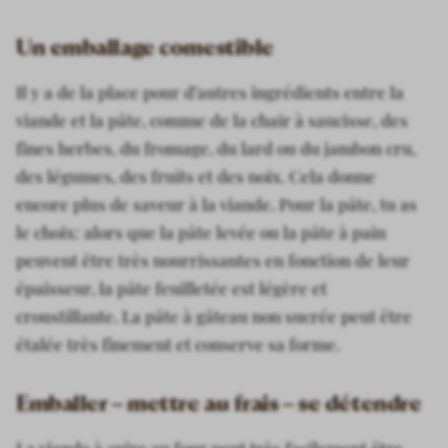
Un emballage comestible
Il y a de la place pour d’autres ingrédients entre la
viande et la pâte, comme de la chair à saucisse, des
fines herbes, du fromage, du lard ou du jambon cru,
des légumes, des fruits et des noix. Cela donne
encore plus de saveur à la viande. Pour la pâte, tu as
le choix: alors que la pâte levée ou la pâte à pain
peuvent être très nourrissantes en fonction de leur
épaisseur, la pâte feuilletée est légère et
croustillante. La pâte à gâteau non sucrée peut être
étalée très finement et conserve sa forme.
Emballer – mettre au frais – se détendre