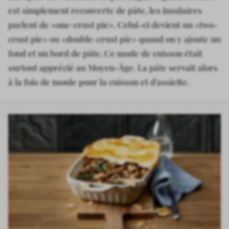
est simplement recouverte de pâte, les insulaires
parlent de «one-crust pie». Celui-ci devient un «two-
crust pie» ou «double-crust pie» quand on y ajoute un
fond et un bord de pâte. Ce mode de cuisson était
surtout apprécié au Moyen-Âge. La pâte servait alors
à la fois de moule pour la cuisson et d’assiette.