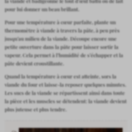
la viande et badigeonne le tout d’œuf battu ou de lait
pour lui donner un beau brillant.
Pour une température à cœur parfaite, plante un
thermomètre à viande à travers la pâte, à peu près
jusqu’au milieu de la viande. Découpe encore une
petite ouverture dans la pâte pour laisser sortir la
vapeur. Cela permet à l’humidité de s’échapper et la
pâte devient croustillante.
Quand la température à cœur est atteinte, sors la
viande du four et laisse-la reposer quelques minutes.
Les sucs de la viande se répartissent ainsi dans toute
la pièce et les muscles se détendent: la viande devient
plus juteuse et plus tendre.