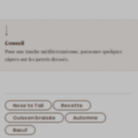
Conseil
Pour une touche méditerranéenne, parsemer quelques
câpres sur les jarrets dressés.
Nose to Tail
Recette
Cuisson braisée
Automne
Bœuf