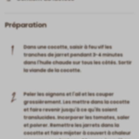
Préparation
1
Dans une cocotte, saisir à feu vif les
tranches de jarret pendant 3-4 minutes
dans l’huile chaude sur tous les côtés. Sortir
la viande de la cocotte.
2
Peler les oignons et l’ail et les couper
grossièrement. Les mettre dans la cocotte
et faire revenir jusqu’à ce qu’ils soient
translucides. Incorporer les tomates, saler
et poivrer. Remettre les jarrets dans la
cocotte et faire mijoter à couvert à chaleur