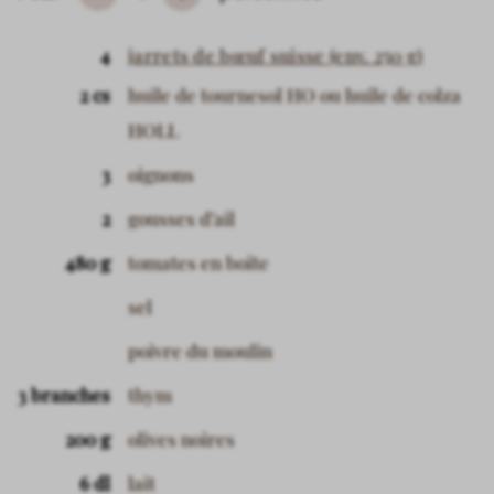
Subtrahieren
Hinzufügen
4
jarrets de bœuf suisse (env. 250 g)
2 cs
huile de tournesol HO ou huile de colza
HOLL
3
oignons
2
gousses d’ail
480 g
tomates en boîte
sel
poivre du moulin
3 branches
thym
200 g
olives noires
6 dl
lait