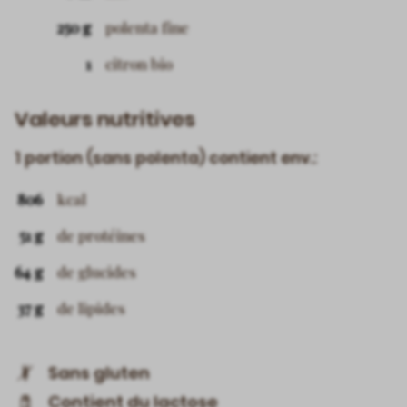
250 g
polenta fine
1
citron bio
Valeurs nutritives
1 portion (sans polenta) contient env.:
806
kcal
51 g
de protéines
64 g
de glucides
37 g
de lipides
Sans gluten
Contient du lactose