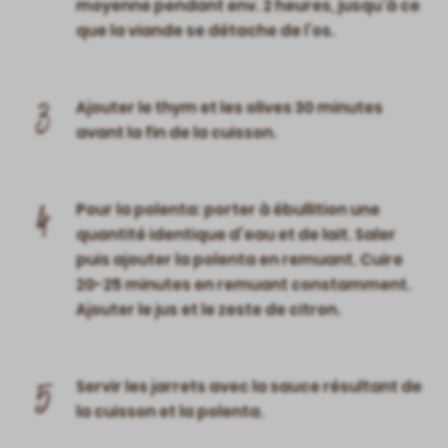
moyenne pendant env. 2 heures, jusqu’à ce
que la viande se détache de l’os.
3
Ajouter le thym et les olives 30 minutes
avant la fin de la cuisson.
4
Pour la polenta: porter à ébullition une
quantité identique d’eau et de lait. Saler
puis ajouter la polenta en remuant. Cuire
20-25 minutes en remuant constamment.
Ajouter le jus et le zeste de citron.
5
Servir les jarrets avec la sauce résultant de
la cuisson et la polenta.