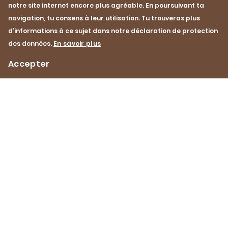
notre site internet encore plus agréable. En poursuivant ta
Recette
Recette
navigation, tu consens à leur utilisation. Tu trouveras plus
Sticks d’ailes de poulet et
Poularde entière 
d’informations à ce sujet dans notre déclaration de protection
sauce aux haricots au miel
sésame et au soja
des données.
En savoir plus
35 min
Facile
2 h
Moyenn
Accepter
Impressum
Protection des données
Contact
Footer
Navigation
Pinterest
YouTube
Facebook
Instagram
Instagram