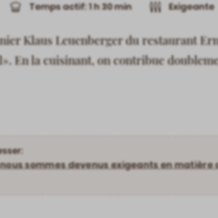
Temps actif: 1 h 30 min
Exigeante
sinier Klaus Leuenberger du restaurant Er
. En la cuisinant, on contribue doublemen
esser:
et: nous sommes devenus exigeants en matière 