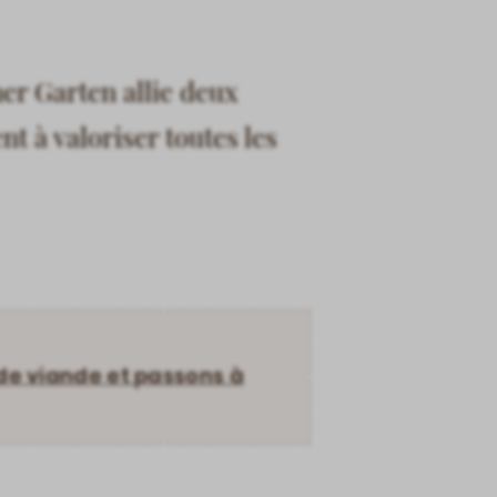
ner Garten allie deux
t à valoriser toutes les
de viande et passons à