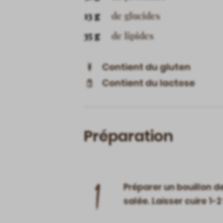
13 g
de glucides
35 g
de lipides
Contient du gluten
Contient du lactose
Préparation
1
Préparer un bouillon de
salée. Laisser cuire 1-