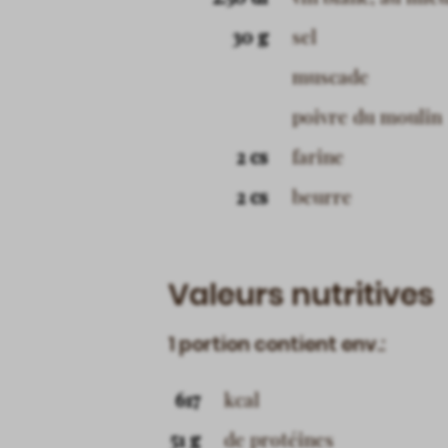
30 g
sel
muscade
poivre du moulin
2 cs
farine
2 cs
beurre
Valeurs nutritives
1 portion contient env.:
617
kcal
51 g
de protéines