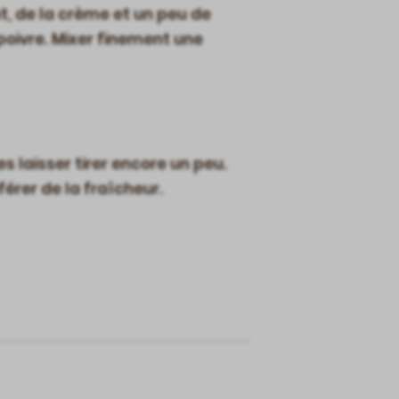
t, de la crème et un peu de
poivre. Mixer finement une
s laisser tirer encore un peu.
érer de la fraîcheur.