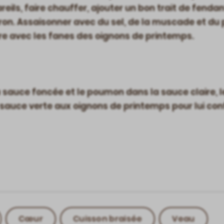
ils, faire chauffer, ajouter un bon trait de fendan
tron. Assaisonner avec du sel, de la muscade et du 
ire avec les fanes des oignons de printemps.
 sauce foncée et le poumon dans la sauce claire, le
 sauce verte aux oignons de printemps pour lui conf
Cœur
Cuisson braisée
Veau