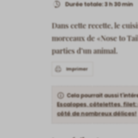
Durée totale: 3 h 30 min
Dans cette recette, le cui
morceaux de «Nose to Tail»
parties d’un animal.
Imprimer
Cela pourrait aussi t’intér
Escalopes, côtelettes, fil
côté de nombreux délices!