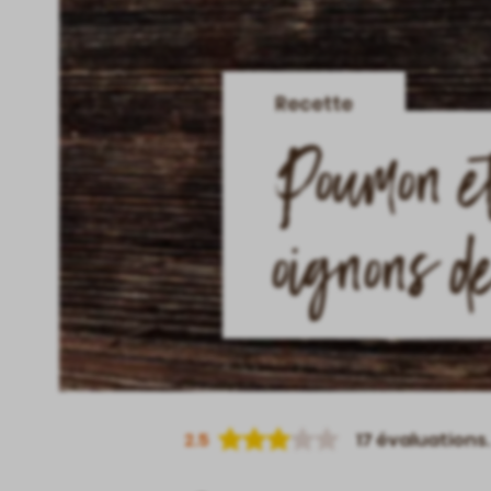
Recette
Poumon et
oignons d
2.5
17
évaluations.