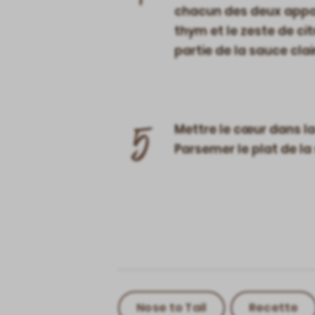
chacun des deux appare
thym et le zeste de ci
partie de la sauce cla
5
Mettre le cœur dans la
Parsemer le plat de la
Nose to Tail
Recette