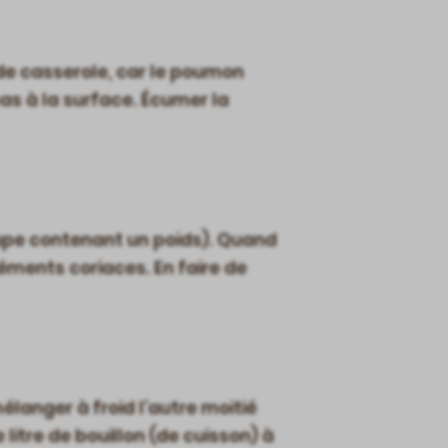
nde casserole, car le poumon
as à la surface. Écumer la
oupe contenant un poids). Quand
éléments coriaces. En faire de
mélanger à froid l’autre moitié
litre de bouillon (de cuisson) à