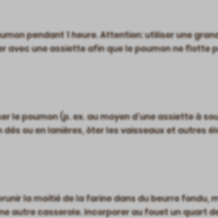
poumon pendant 1 heure. Attention: utiliser une gra
r avec une assiette afin que le poumon ne flotte p
ser le poumon (p. ex. au moyen d’une assiette à s
 en dés ou en lanières, ôter les vaisseaux et autres 
brunir la moitié de la farine dans du beurre fondu, 
e autre casserole. Incorporer au fouet un quart de 