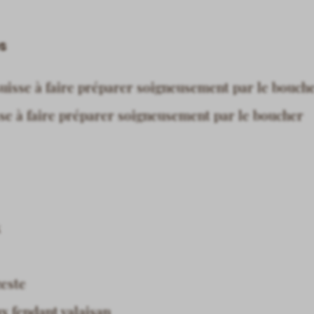
s
uisse à faire préparer soigneusement par le bouch
se à faire préparer soigneusement par le boucher
x
zeste
ux fendant valaisan