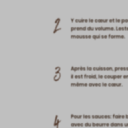
2
Y cuire le cœur et le 
prend du volume. Leste
mousse qui se forme.
3
Après la cuisson, pres
il est froid, le couper
même avec le cœur.
4
Pour les sauces: faire 
avec du beurre dans un