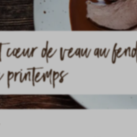
 cœur de veau au fend
e printemps