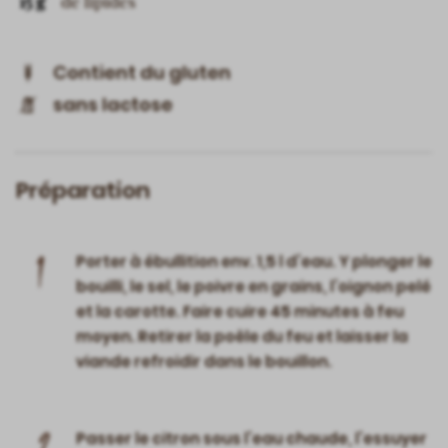
15 g
de lipides
Contient du gluten
sans lactose
Préparation
1
Porter à ébullition env. 1,5 l d’eau. Y plonger le
bouilli, le sel, le poivre en grains, l’oignon pelé
et la carotte. Faire cuire 45 minutes à feu
moyen. Retirer la poêle du feu et laisser la
viande refroidir dans le bouillon.
Passer le citron sous l’eau chaude, l’essuyer