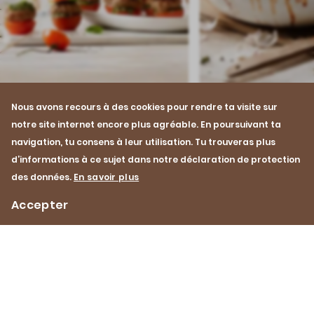
Nous avons recours à des cookies pour rendre ta visite sur
Recette
Recette
notre site internet encore plus agréable. En poursuivant ta
navigation, tu consens à leur utilisation. Tu trouveras plus
Petits burgers de tomates
Jarrets de bœuf mi
tomate
d’informations à ce sujet dans notre déclaration de protection
40 min
Facile
des données.
En savoir plus
2 h 40 min
Accepter