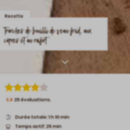
Recette
Tranches de bouilli de veau froid, aux
câpres et au raifort
Scroll
down
3.8
25
évaluations.
Durée totale: 1 h 10 min
Temps actif: 25 min