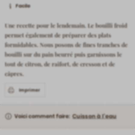
Facile
Une recette pour le lendemain. Le bouilli froid
permet également de préparer des plats
formidables. Nous posons de fines tranches de
bouilli sur du pain beurré puis garnissons le
tout de citron, de raifort, de cresson et de
câpres.
Imprimer
Cuisson à l’eau
Voici comment faire: