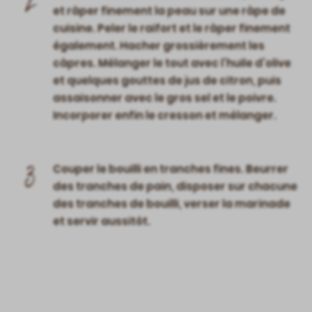
2
et râper finement la peau sur une râpe de
cuisine. Peler le raifort et le râper finement
également. Hacher grossièrement les
câpres. Mélanger le tout avec l’huile d’olive
et quelques gouttes de jus de citron, puis
assaisonner avec le gros sel et le poivre.
Incorporer enfin le cresson et mélanger.
3
Couper le bouilli en tranches fines. Beurrer
des tranches de pain, disposer sur chacune
des tranches de bouilli, verser la marinade
et servir aussitôt.