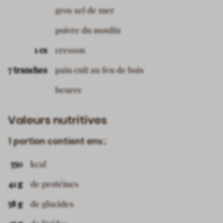
gros sel de mer
poivre du moulin
1 cs
cresson
7 tranches
pain cuit au feu de bois
beurre
Valeurs nutritives
1 portion contient env.:
550
kcal
41 g
de protéines
58 g
de glucides