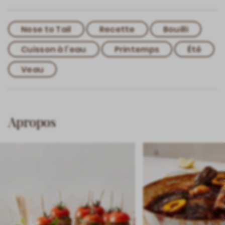
Nose to Tail
Recette
Bouilli
Cuisson à l’eau
Printemps
Été
Veau
Apropos