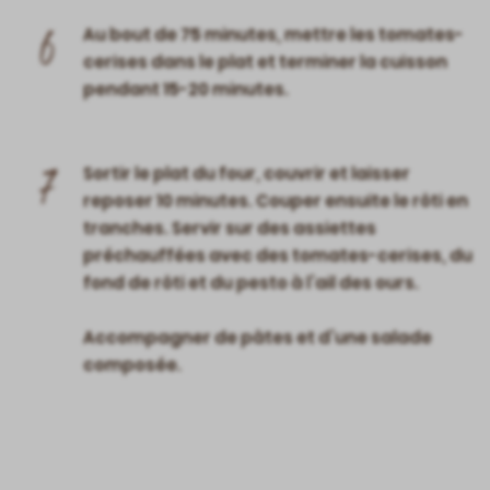
6
Au bout de 75 minutes, mettre les tomates-
cerises dans le plat et terminer la cuisson
pendant 15-20 minutes.
7
Sortir le plat du four, couvrir et laisser
reposer 10 minutes. Couper ensuite le rôti en
tranches. Servir sur des assiettes
préchauffées avec des tomates-cerises, du
fond de rôti et du pesto à l’ail des ours.
Accompagner de pâtes et d’une salade
composée.