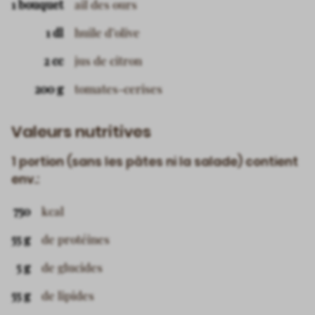
1 bouquet
ail des ours
1 dl
huile d’olive
2 cc
jus de citron
200 g
tomates-cerises
Valeurs nutritives
1 portion (sans les pâtes ni la salade) contient
env.:
750
kcal
55 g
de protéines
5 g
de glucides
55 g
de lipides