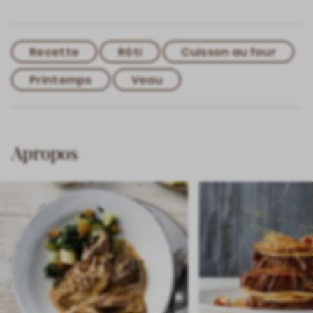
Recette
Rôti
Cuisson au four
Printemps
Veau
Apropos