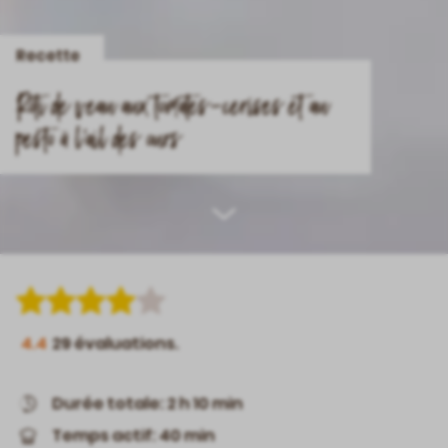
Recette
Rôti de veau aux tomates-cerises et au
pesto à l’ail des ours
Scroll
down
4.4
29
évaluations.
Durée totale: 2 h 10 min
Temps actif: 40 min