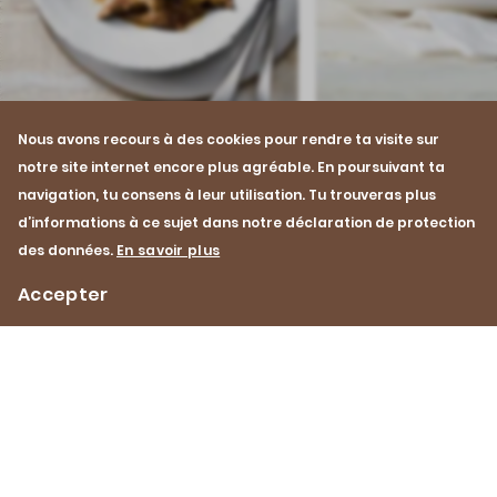
Nous avons recours à des cookies pour rendre ta visite sur
notre site internet encore plus agréable. En poursuivant ta
Recette
Recette
navigation, tu consens à leur utilisation. Tu trouveras plus
Jarret de bœuf avec sauce à
Mille-feuille festif
d’informations à ce sujet dans notre déclaration de protection
l’oignon relevée
bœuf cuit à basse
température
des données.
En savoir plus
4 h 30 min
Facile
Accepter
2 h 5 min
M
Impressum
Protection des données