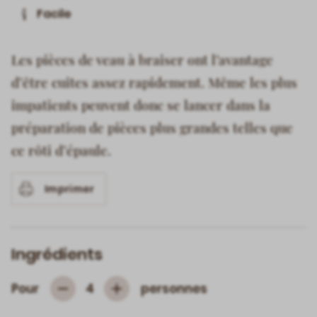
Facile
Les pièces de veau à braiser ont l’avantage
d’être cuites assez rapidement. Même les plus
impatients peuvent donc se lancer dans la
préparation de pièces plus grandes telles que
ce rôti d’épaule.
Imprimer
Ingrédients
Pour
personnes
4
Subtrahieren
Hinzufügen