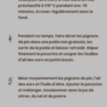
préchauffé à 175° C pendant env. 75
minutes. Arroser régulièrement avec le
fond.
4
Pendant ce temps, faire dorer les pignons
de pin dans une poêle non graissée, les
sortir de la poêle et laisser refroidir. Râper
finement le pecorino et couper les feuilles
d’ail des ours en petits bouts.
5
Mixer moyennement les pignons de pin, l’ail
des ours et l’huile d’olive. Ajouter le pecorino
et mélanger. Assaisonner avec le jus de
citron, du sel et du poivre.