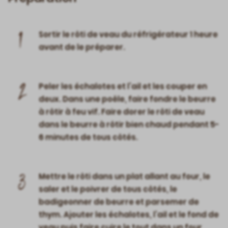
1
Sortir le rôti de veau du réfrigérateur 1 heure
avant de le préparer.
2
Peler les échalotes et l’ail et les couper en
deux. Dans une poêle, faire fondre le beurre
à rôtir à feu vif. Faire dorer le rôti de veau
dans le beurre à rôtir bien chaud pendant 5-
6 minutes de tous côtés.
3
Mettre le rôti dans un plat allant au four, le
saler et le poivrer de tous côtés, le
badigeonner de beurre et parsemer de
thym. Ajouter les échalotes, l’ail et le fond de
veau puis faire cuire le tout dans un four