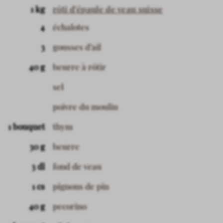
1 kg
rôti d’épaule de veau suisse
4
échalotes
3
gousses d’ail
40 g
beurre à rôtir
sel
poivre du moulin
1 bouquet
thym
30 g
beurre
3 dl
fond de veau
1 cs
pignons de pin
40 g
pecorino