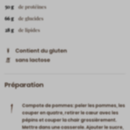
50 g
de protéines
66 g
de glucides
28 g
de lipides
Contient du gluten
sans lactose
Préparation
1
Compote de pommes: peler les pommes, les
couper en quatre, retirer le cœur avec les
pépins et couper la chair grossièrement.
Mettre dans une casserole. Ajouter le sucre,