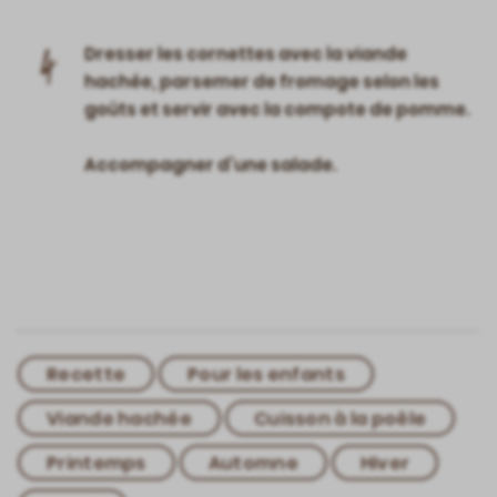
4
Dresser les cornettes avec la viande
hachée, parsemer de fromage selon les
goûts et servir avec la compote de pomme.
Accompagner d’une salade.
Recette
Pour les enfants
Viande hachée
Cuisson à la poêle
Printemps
Automne
Hiver