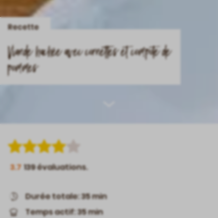
Recette
Viande hachée avec cornettes et compote de
pommes
Scroll
down
3.7
139
évaluations.
Durée totale: 35 min
Temps actif: 35 min