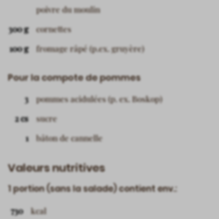
poivre du moulin
300 g
cornettes
100 g
fromage râpé (p.ex. gruyère)
Pour la compote de pommes
3
pommes acidulées (p. ex. Boskop)
2 cs
sucre
1
bâton de cannelle
Valeurs nutritives
1 portion (sans la salade) contient env.:
730
kcal