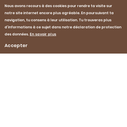
Nous avons recours à des cookies pour rendre ta visite sur
notre site internet encore plus agréable. En poursuivant ta
Recette
Recette
navigation, tu consens à leur utilisation. Tu trouveras plus
One-crust pie à l’émincé de
Poitrine de poulet 
d’informations à ce sujet dans notre déclaration de protection
veau et aux morilles
saucisse aux herb
des données.
En savoir plus
1 h 10 min
Facile
1 h 40 min
Accepter
Impressum
Protection des données
Contact
Footer
Navigation
Pinterest
YouTube
Facebook
Instagram
Instagram