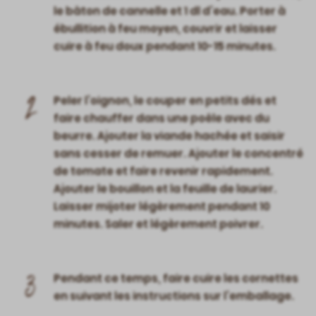
le bâton de cannelle et 1 dl d’eau. Porter à
ébullition à feu moyen, couvrir et laisser
cuire à feu doux pendant 10-15 minutes.
2
Peler l’oignon, le couper en petits dés et
faire chauffer dans une poêle avec du
beurre. Ajouter la viande hachée et saisir
sans cesser de remuer. Ajouter le concentré
de tomate et faire revenir rapidement.
Ajouter le bouillon et la feuille de laurier.
Laisser mijoter légèrement pendant 10
minutes. Saler et légèrement poivrer.
3
Pendant ce temps, faire cuire les cornettes
en suivant les instructions sur l’emballage.