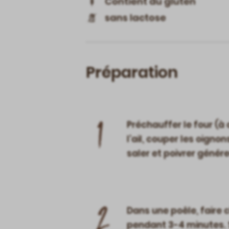
Contient du gluten
sans lactose
Préparation
1
Préchauffer le four (à 
l’ail, couper les oignon
saler et poivrer génére
2
Dans une poêle, faire c
pendant 3-4 minutes. S