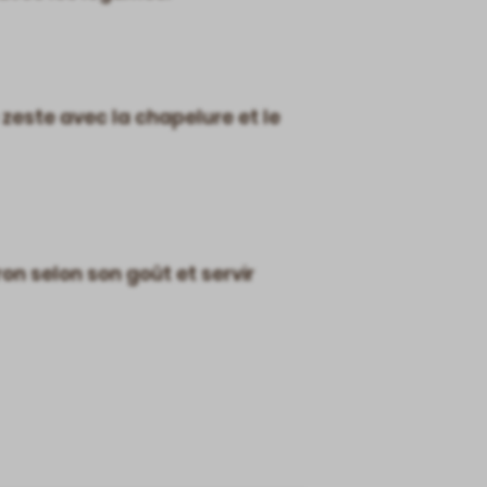
 zeste avec la chapelure et le
ron selon son goût et servir