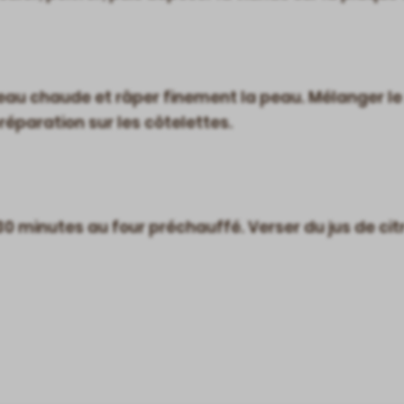
l’eau chaude et râper finement la peau. Mélanger le
préparation sur les côtelettes.
 30 minutes au four préchauffé. Verser du jus de cit