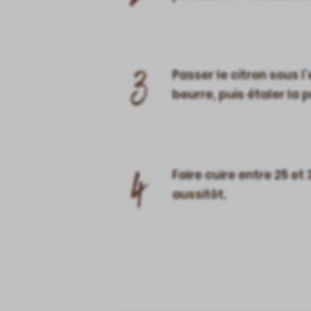
3
Passer le citron sous 
beurre, puis étaler la 
4
Faire cuire entre 25 et
aussitôt.