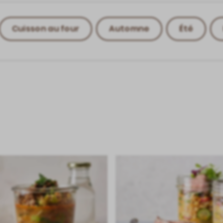
Cuisson au four
Automne
Été