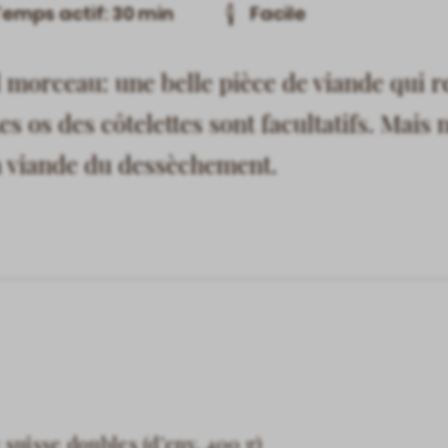
emps actif: 30 min
Facile
 morceau: une belle pièce de viande qui re
s os des côtelettes sont facultatifs. Mais 
 la viande du dessèchement.
 suisse doubles (d’env. 400 g)