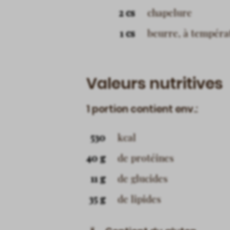
2 cs
chapelure
1 cs
beurre, à tempéra
Valeurs nutritives
1 portion contient env.:
530
kcal
40 g
de protéines
11 g
de glucides
35 g
de lipides