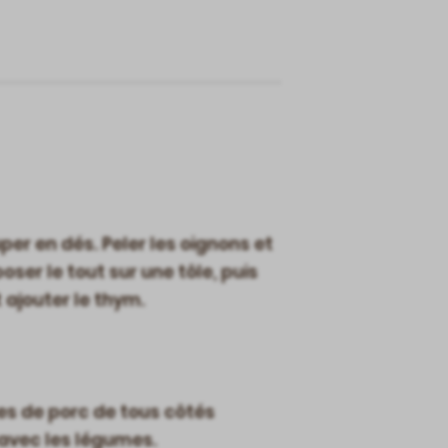
per en dés. Peler les oignons et
poser le tout sur une tôle, puis
 ajouter le thym.
ttes de porc de tous côtés
 avec les légumes.