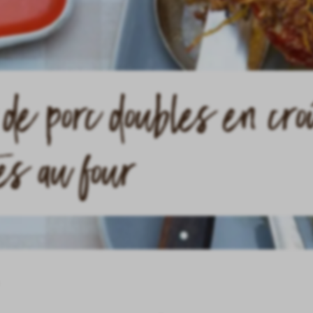
 de porc doubles en cro
tes au four