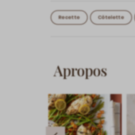
Recette
Côtelette
Apropos
slide
Previous