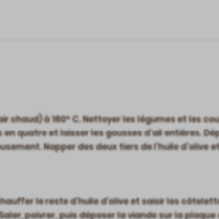
air chaud) à 160° C. Nettoyer les légumes et les cou
s en quatre et laisser les gousses d’ail entières. Dé
usement. Napper des deux tiers de l’huile d’olive et
hauffer le reste d’huile d’olive et saisir les côtele
aler, poivrer, puis déposer la viande sur la plaque