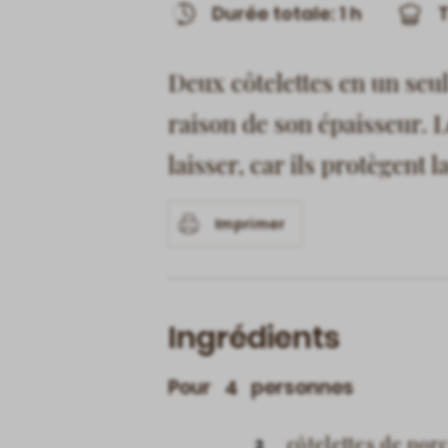
Durée totale: 1 h
T
Deux côtelettes en un seul
raison de son épaisseur. Le
laisser, car ils protègent
Imprimer
Ingrédients
Pour
personnes
4
2
côtelettes de porc