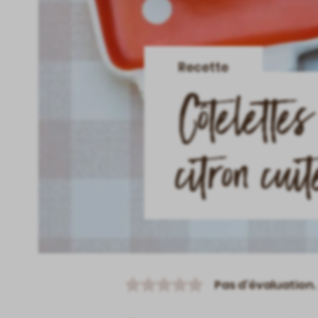
Recette
Côtelettes
citron cui
Pas d'évaluation.