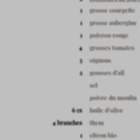
1
grosse courgette
1
grosse aubergine
1
poivron rouge
4
grosses tomates
3
oignons
2
gousses d’ail
sel
poivre du moulin
6 cs
huile d’olive
4 branches
thym
1
citron bio