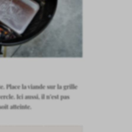
 Place la viande sur la grille
le. Ici aussi, il n’est pas
oit atteinte.