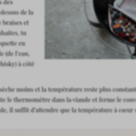
s des
-dessus de la
e braises et
uhaites, tu
quette en
 (de l’eau,
hisky) à côté
ssèche moins et la température reste plus constante.
te le thermomètre dans la viande et ferme le couverc
e, il suffit d’attendre que la température à cœur s