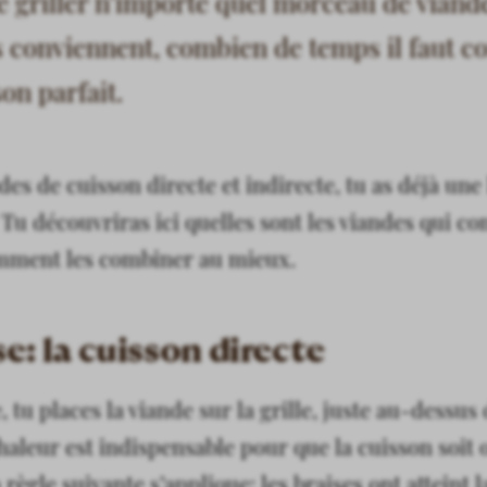
 griller n’importe quel morceau de viande
ils conviennent, combien de temps il faut
on parfait.
des de cuisson directe et indirecte, tu as déjà un
 Tu découvriras ici quelles sont les viandes qui c
omment les combiner au mieux.
e: la cuisson directe
 tu places la viande sur la grille, juste au-dessus 
haleur est indispensable pour que la cuisson soit 
 règle suivante s’applique: les braises ont atteint