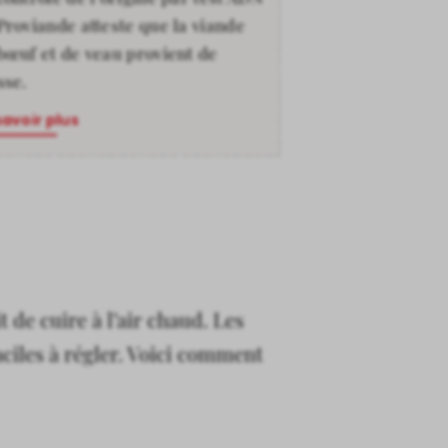
Proviande atteste que la viande
bœuf et de veau provient de
sse.
savoir plus
 de cuire à l’air chaud. Les
aciles à régler. Voici comment