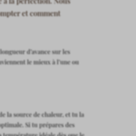
 à la perfection. Nous
 compter et comment
e longueur d’avance sur les
onviennent le mieux à l’une ou
de la source de chaleur, et tu la
optimale. Si tu prépares des
 la température idéale dès que le