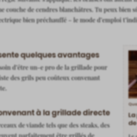
ne couche de cendres blanchâtres. Tu peux bien sû
lectrique bien préchauffé – le mode d’emploi t’in
résente quelques avantages
esoin d’être un-e pro de la grillade pour
existe des grils peu coûteux convenant
te.
Qua
nvenant à la grillade directe
La
de
ceaux de viande tels que des steaks, des
uvent parfaitement être grillés de
Le 