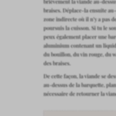
brièvement la viande au-dessu
braises. Déplace-la ensuite au
zone indirecte où il n’y a pas d
poursuis la cuisson. Si tu le so
peux également placer une bar
aluminium contenant un liquide
du bouillon, du vin rouge, du w
des braises.
De cette façon, la viande se de
au-dessus de la barquette, plan
nécessaire de retourner la viand