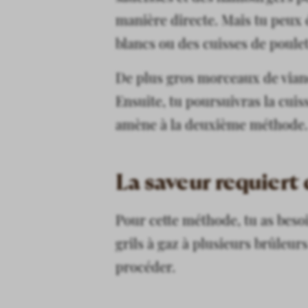
manière directe. Mais tu peux 
blancs ou des cuisses de poulet
De plus gros morceaux de viand
Ensuite, tu poursuivras la cui
amène à la deuxième méthode.
La saveur requiert 
Pour cette méthode, tu as besoi
grils à gaz à plusieurs brûleur
procéder.