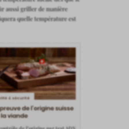
r aussi griller de manière
diquera quelle température est
lité & sécurité
 preuve de l’origine suisse
 la viande
contrôle de l’origine par test ADN