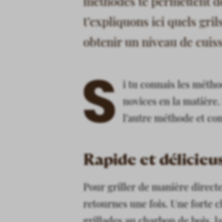
méthodes te permettent de
t’expliquons ici quels gr
obtenir un niveau de cuiss
S
i tu connais les métho
novices en la matière.
l’autre méthode et c
Rapide et délicieus
Pour griller de manière directe,
retournes une fois. Une forte c
grillades au charbon de bois, la