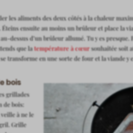
ler les aliments des deux côtés à la chaleur maxi
 Éteins ensuite au moins un brûleur et place la via
t au-dessus d’un brûleur allumé. Tu y es presque.
ttends que la
température à cœur
souhaitée soit at
 se transforme en une sorte de four et la viande y e
e bois
s grillades
n de bois:
, veille à ne le
ril. Grille