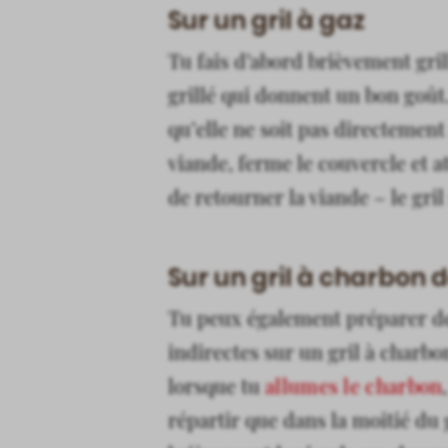
Sur un gril à gaz
Tu fais d’abord brièvement gril
grillé qui donnent un bon goût.
qu’elle ne soit pas directemen
viande, ferme le couvercle et a
de retourner la viande – le gril
Sur un gril à charbon d
Tu peux également préparer de
indirectes sur un gril à charbo
lorsque tu
allumes le charbon
répartir que dans la moitié du g