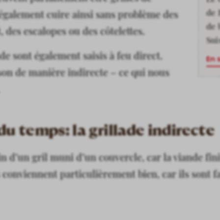
de 
également cuire ainsi sans problème des
de 
, des escalopes ou des côtelettes.
Sui
e sont également saisis à feu direct.
En 
sson de manière indirecte – ce qui nous
du temps: la grillade indirecte
n d’un gril muni d’un couvercle, car la viande finit
s conviennent particulièrement bien, car ils sont f