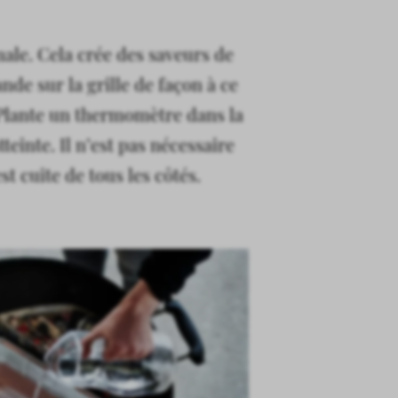
male. Cela crée des saveurs de
nde sur la grille de façon à ce
 Plante un thermomètre dans la
teinte. Il n’est pas nécessaire
st cuite de tous les côtés.