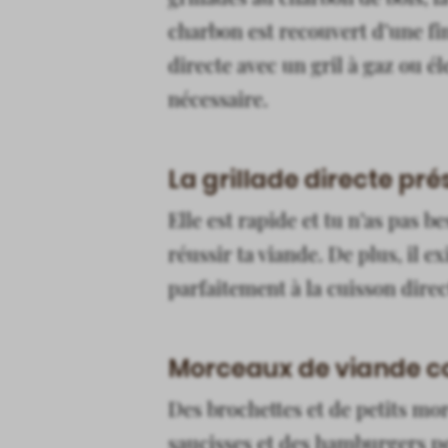
charbon est recouvert d’une fi
directe avec un gril à gaz ou é
nécessaire.
La grillade directe p
Elle est rapide et tu n’as pas b
réussir ta viande. De plus, il 
parfaitement à la cuisson direc
Morceaux de viande co
Des brochettes et de petits mor
saucisses et des hamburgers pe