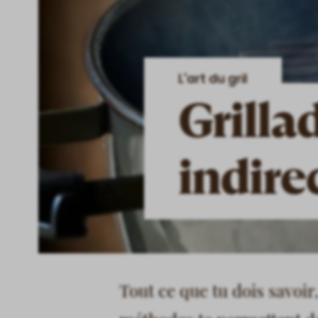
L'art du gril
Grilla
indire
Tout ce que tu dois savoir