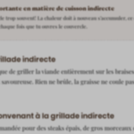
portante en matière de cuisson indirecte
le trop souvent! La chaleur doit à nouveau s’accumuler, ce 
haque fois que tu ouvres le couvercle.
illade indirecte
e de griller la viande entièrement sur les braises.
 savoureuse. Rien ne brûle, la graisse ne coule pas
nvenant à la grillade indirecte
mandée pour des steaks épais, de gros morceaux d