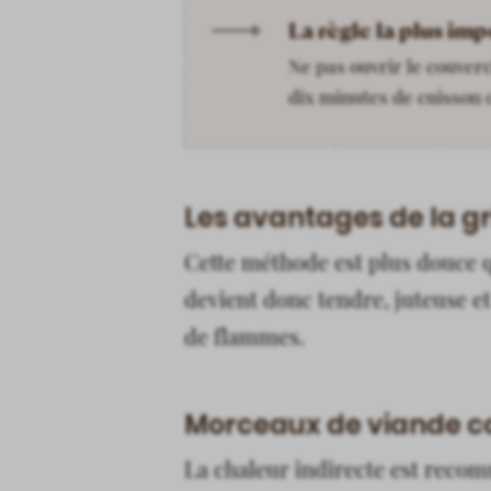
La règle la plus im
Ne pas ouvrir le couverc
dix minutes de cuisson c
Les avantages de la gr
Cette méthode est plus douce qu
devient donc tendre, juteuse et
de flammes.
Morceaux de viande co
La chaleur indirecte est recom