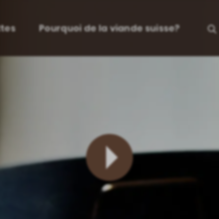
tes
Pourquoi de la viande suisse?
Lire
la
vidéo