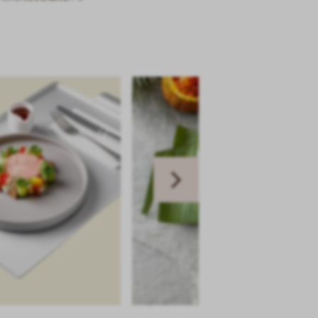
Next
slide