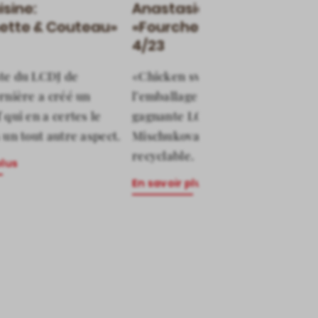
isine:
Anastasia cuisine:
ette & Couteau»
«Fourchette & Couteau»
4/23
te du LCDJ de
«Chicken sweet & sour»:
rnière a créé un
l’emballage du take away de la
 qui en a certes le
gagnante LCDJ 2022 Anastasia
 un tout autre aspect.
Mischukova est 100%
recyclable.
plus
En savoir plus