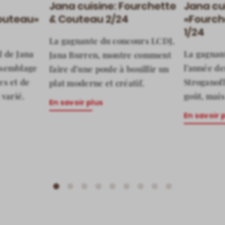
Jana cuisine: Fourchette
Jana cu
outeau»
& Couteau 2/24
«Fourch
1/24
La gagnante du concours LCDJ,
d de Jana
La gagnan
Jana Burren, montre comment
ssemblage
l’année de
faire d’une poule à bouillir un
es et de
Stroganoff
plat moderne et créatif.
 varié.
goût, mais
En savoir plus
En savoir 