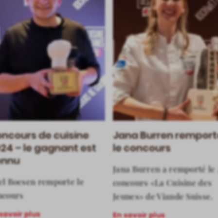
ncours de cuisine
Jana Burren remport
24 – le gagnant est
le concours
onnu
Jana Burren a remporté le 
el Boesen remporte le
concours «La Cuisine des
ncours
Jeunes» de Viande Suisse.
savoir plus
En savoir plus