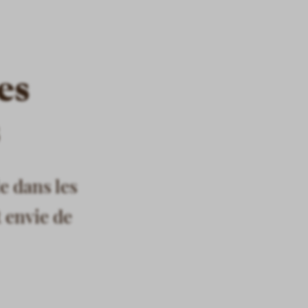
es
e dans les
t envie de