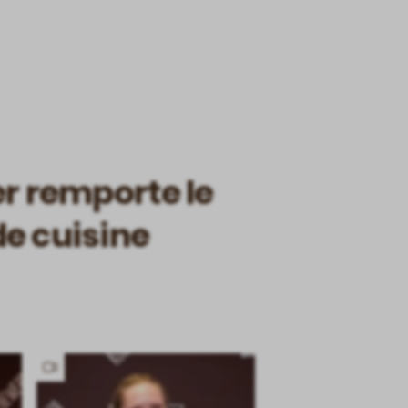
er remporte le
e cuisine
Has
video