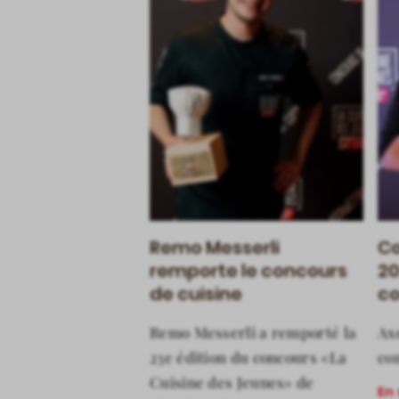
Remo Messerli
Co
remporte le concours
20
de cuisine
c
Remo Messerli a remporté la
Ax
23e édition du concours «La
co
Cuisine des Jeunes» de
En 