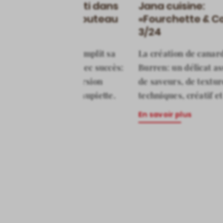
Alexandra Knutti dans
Jana cuisine:
Fourchette & Couteau
«Fourchette & C
4/18
3/24
Alexandra Knutti remplit sa
La création de canar
dernière mission avec succès:
Burren: un délicat a
elle propose une version
de saveurs, de textur
modernisée de la paupiette.
techniques, créatif et
En savoir plus
En savoir plus