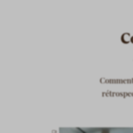
C
Comment s
rétrospec