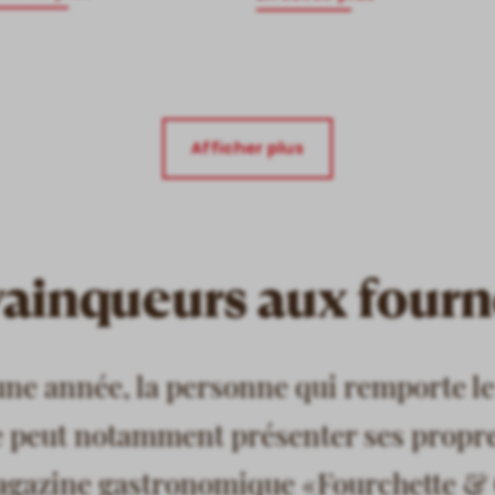
Afficher plus
vainqueurs aux four
ne année, la personne qui remporte l
e peut notamment présenter ses propre
agazine gastronomique «Fourchette &