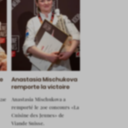
e
Anastasia Mischukova
remporte la victoire
21e
Anastasia Mischukova a
remporté le 20e concours «La
Cuisine des Jeunes» de
Viande Suisse.