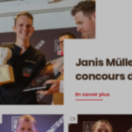
Janis Müll
concours d
En savoir plus
Has
Has
video
video