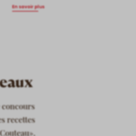
En savoir plus
neaux
e concours
s recettes
 Couteau».