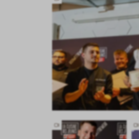
Has
video
Has
video